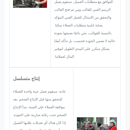
للتوافق مع متطلبات العميل، سنقوم بعمل
المعالجة والمعالجة السطحية
الرسم الفني للقالب ومن ثم فتح القالب
ومراقبة الجودة وما إلى ذلك. لذلك،
والتحقق من الامتثال للعمل الفني المؤكد
يتمتع فريقنا بالمهارات اللازمة لتقديم
بعناية لتلبية متطلبات العملاء تمامًا.
الحلول الرائعة لك.
بالنسبة للقوالب، نحن دائمًا نصنعها بجودة
عالية لا تضمن الجودة فحسب، بل تتأكد أيضًا
بشكل متكرر على المدى الطويل لتوفير
المال لعملائنا.
إنتاج متسلسل
عادة، سنقوم بعمل عينة واحدة للعملاء
للتحقق منها قبل الإنتاج الضخم. بعد
موافقة العملاء على العينة، نبدأ الإنتاج
الضخم تحت رقابة صارمة على الجودة.
إذا كان هناك أي تعديلات طلبها العميل