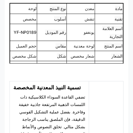
مادة
معدن
نوع المنتج
لوحة
تقنية
أسلوب
مخصص
تنقش
اسم العلامة
يونغفو
رقم الموديل
YF-NP0189
التجارية
اسم المنتج
لوحة معدنية
مقاس
حجم العميل
الشعار
شعار مخصص
شكل
شكل مخصص
كميك، بانتون،
100% مصنوع
لون
تصميم
راؤول الخ
حسب الطلب
تسمية النبيذ المعدنية المخصصة
تضفي القاعدة السوداء الكلاسيكية ذات
اللمسات الذهبية المرتفعة جاذبية خفيفة
وفاخرة. بفضل عملية التشكيل القوسي
الدقيقة، فإن الملصق يناسب الزجاجة
بشكل مثالي. تخلق النصوص والأنماط