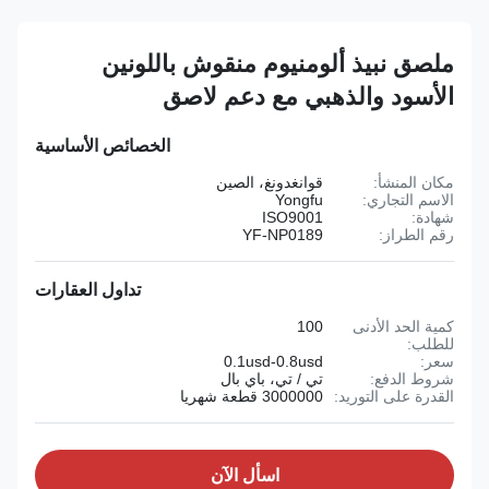
ملصق نبيذ ألومنيوم منقوش باللونين
الأسود والذهبي مع دعم لاصق
الخصائص الأساسية
مكان المنشأ:
قوانغدونغ، الصين
الاسم التجاري:
Yongfu
شهادة:
ISO9001
رقم الطراز:
YF-NP0189
تداول العقارات
كمية الحد الأدنى
100
للطلب:
سعر:
0.1usd-0.8usd
شروط الدفع:
تي / تي، باي بال
القدرة على التوريد:
3000000 قطعة شهريا
اسأل الآن