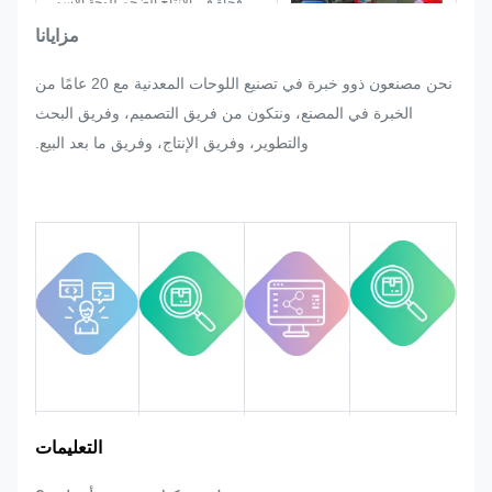
فجأة في الإنتاج الضخم للوحة الاسم،
والملصق المعدني، والملصق المعدني
مزايانا
والعلامة، فسوف نبذل قصارى جهدنا
نحن مصنعون ذوو خبرة في تصنيع اللوحات المعدنية مع 20 عامًا من
لإرضائه إذا كان من الممكن تعديل ذلك.
الخبرة في المصنع، ونتكون من فريق التصميم، وفريق البحث
سنقوم بمراقبة الجودة والتحكم فيها في
والتطوير، وفريق الإنتاج، وفريق ما بعد البيع.
العملية برمتها لضمان تلبيتها لمتطلبات
الجودة الصارمة.
منطقة السوق
مقدمة الفريق
مزايا المنتج
تجربة الصناعة
التعليمات