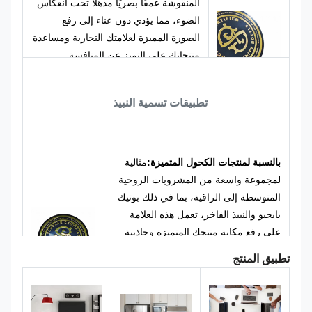
المنقوشة عمقًا بصريًا مذهلاً تحت انعكاس
الضوء، مما يؤدي دون عناء إلى رفع
الصورة المميزة لعلامتك التجارية ومساعدة
منتجاتك على التميز عن المنافسة.
نحن نقدم تخصيصًا كاملاً للنص والرسومات
والحجم والانحناء، مع أنظمة ألوان مخصصة
تطبيقات تسمية النبيذ
وتفاصيل عملية لتتناسب مع هوية علامتك
التجارية. سواء أكان الأمر يتعلق
بالمشروبات الروحية الفاخرة أو النبيذ
الفاخر أو بوتيك بايجيو، يمكننا تصميم علامة
بالنسبة لمنتجات الكحول المتميزة:
مثالية
مخصصة تكون فريدة لك.
لمجموعة واسعة من المشروبات الروحية
المتوسطة إلى الراقية، بما في ذلك بوتيك
بايجيو والنبيذ الفاخر، تعمل هذه العلامة
على رفع مكانة منتجك المتميزة وجاذبية
علامتك التجارية، مما يساعد عناصرك على
تطبيق المنتج
التميز وجذب انتباه المستهلكين على
الرفوف المزدحمة.
بالنسبة لصناديق الهدايا وإصدارات هواة