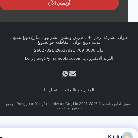
أرسلي الآن
عنوان الشركة: رقم 46 ، طريق ونتشو ، تشو وو ، شارع دونغ تشنغ ،
مدينة دونغ غوان ، مقاطعة قوانغدونغ
تيل: 0086-769-26627821-26627821
البريد الإلكتروني:
kelly.jiang@yfnameplate.com
المنزل
حولنا
المنتجات
اتصل بنا
حقوق الطبع والنشر © 2026-2026 Dongguan Yongfu Hardware Co., Ltd.. جميع
الحقوق محفوظة
Kristin