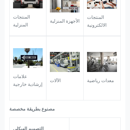
الجمع:
إنها بمثابة شارة حصرية للإصدار
المحدود وإصدارات هواة الجمع. تضيف
المنتجات
المنتجات
الحرفية ثلاثية الأبعاد والملمس الرائع قيمة
الأجهزة المنزلية
المنزلية
كبيرة للتحصيل للمنتج، ويمكن استخدامه
الالكترونية
أيضًا كعلامة تذكارية لبضائع العلامة
التجارية.
علامات
معدات رياضية
الآلات
إرشادية خارجية
مصنوع بطريقة مخصصة
التصميم الهيكلي