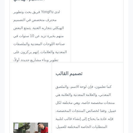
لدى YongFu فريق بحث وتطوير
محترف متخصص في التصميم
الهيكلي بتجاربه الغنية. يتمتع البعض
منهم بخبرة تزيد عن 10 سنوات في
صناعة اللوحات المعدنية والملصقات
المعدنية والعلامات. إنهم يركزون على
تطوير وبناء مشاريع جديدة. أولاً،
سيقومون بإعداد الحلول الكاملة
تصميم القالب
للمنتجات العملية الشاملة، ثم تخطيط
رسم تخطيطي للتأكد من أنه كافٍ
كما تعلمون، فإن لوحة الاسم، والملصق
لإرضاء العملاء.
المعدني، والعلامة المعدنية والعلامة هي
عند البدء في تطوير لوحة الاسم أو
منتجات مخصصة خاصة، وهي مختلفة لكل
الملصق المعدني أو الملصق المعدني
عميل. وفقا لخصائص المنتجات المخصصة،
أو العلامة، سنأخذ في الاعتبار جميع
فإنه عادة ما يحتاج إلى إنشاء قالب لتلبية
احتمالات المشكلة التي قد تحدث
المتطلبات الخاصة المختلفة للعميل.
مسبقًا، مثل تحديد الحجم وتقنية