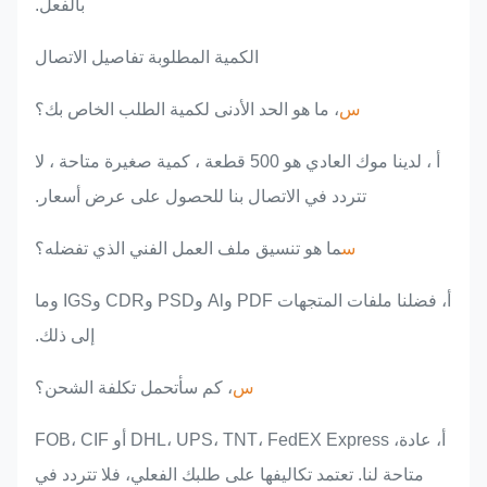
بالفعل.
الكمية المطلوبة تفاصيل الاتصال
س
، ما هو الحد الأدنى لكمية الطلب الخاص بك؟
أ ، لدينا موك العادي هو 500 قطعة ، كمية صغيرة متاحة ، لا
تتردد في الاتصال بنا للحصول على عرض أسعار.
س
ما هو تنسيق ملف العمل الفني الذي تفضله؟
أ، فضلنا ملفات المتجهات PDF وAl وPSD وCDR وIGS وما
إلى ذلك.
س
، كم سأتحمل تكلفة الشحن؟
أ، عادة، DHL، UPS، TNT، FedEX Express أو FOB، CIF
متاحة لنا. تعتمد تكاليفها على طلبك الفعلي، فلا تتردد في