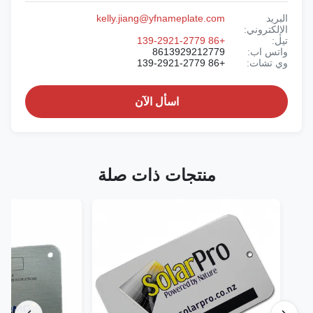
البريد
kelly.jiang@yfnameplate.com
الإلكتروني:
تيل:
+86 139-2921-2779
واتس اب:
8613929212779
وي تشات:
+86 139-2921-2779
اسأل الآن
منتجات ذات صلة