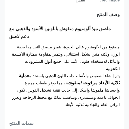
Technique:
تنقش
وصف المنتج
ملصق نبيذ ألومنيوم منقوش باللونين الأسود والذهبي مع
دعم لاصق
مصنوع من الألومنيوم عالي الجودة، يتميز ملصق النبيذ هذا بخفة
الوزن ولكنه متين بشكل استثنائي، ويتميز بمقاومة ممتازة للأكسدة
والتآكل للاستخدام طويل الأمد على جميع أنواع المشروبات
الكحولية.
عملية
يتم إنشاء النصوص والأنماط ذات اللون الذهبي باستخدام
ثلاثية الأبعاد مرفوعة/منقوشة
، مما يوفر طبقات مميزة
وإحساسًا ملموسًا واضحًا. إلى جانب تقنية تشكيل القوس، تكون
الحواف ناعمة ومستديرة، وتتناسب تمامًا مع محيط الزجاجة وتعزز
الرقي العام والجاذبية ثلاثية الأبعاد.
سمات المنتج