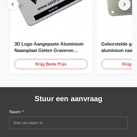
3D Logo Aangepaste Aluminium
Geborstelde gea
Naamplaat Gieten Graveren
aluminium naamp
Naamplaat
naamplaat op ma
Krijg Beste Prijs
Krijg Be
Stuur een aanvraag
Naam *