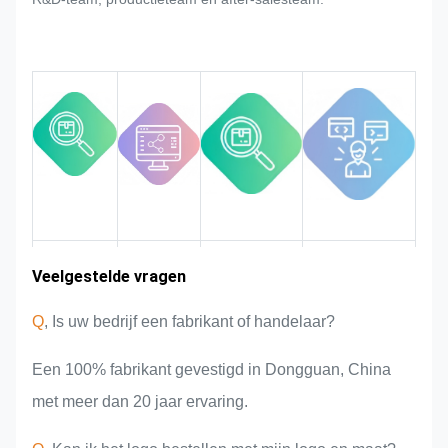
naamplaatje, de metalen sticker, het
metalen label en het label, zullen
we ons best doen om hieraan te
voldoen als dat kan worden
aangepast.
Wij bewaken en controleren de
kwaliteit gedurende het hele
proces, zodat deze aan de strenge
kwaliteitseisen voldoet.
Ervaring in
Veelgestelde vragen
Markt
Teamintroductie
Productvoordelen
gebied
de sector
Q
, Is uw bedrijf een fabrikant of handelaar?
Een 100% fabrikant gevestigd in Dongguan, China
met meer dan 20 jaar ervaring.