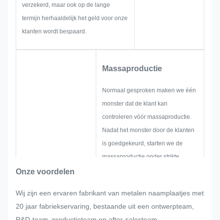
verzekerd, maar ook op de lange
termijn herhaaldelijk het geld voor onze
klanten wordt bespaard.
Massaproductie
Normaal gesproken maken we één
monster dat de klant kan
controleren vóór massaproductie.
Nadat het monster door de klanten
is goedgekeurd, starten we de
massaproductie onder strikte
kwaliteitscontrole.
Onze voordelen
Als er plotseling door de klant
Wij zijn een ervaren fabrikant van metalen naamplaatjes met
aanpassingen worden gevraagd
20 jaar fabriekservaring, bestaande uit een ontwerpteam,
tijdens de massaproductie van het
R&D-team, productieteam en after-salesteam.