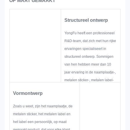
OP MAAT GEMAAKT
Structureel ontwerp
YongFu heeft een professioneel
R&D-team, dat zich met hun rijke
ervaringen specialiseert in
structureel ontwerp. Sommigen
van hen hebben meer dan 10
jaar ervaring in de naamplaatje-,
metalen sticker-, metalen label-
en tag-industrie. Zij richten zich
Vormontwerp
op het ontwikkelen en opbouwen
van nieuwe projecten. Eerst
Zoals u weet, zijn het naamplaatje, de
zullen ze alle oplossingen voor
metalen sticker, het metalen label en
holistische, praktische producten
het label een persoonlijk, op maat
bedenken en vervolgens een
gemaakt product, dat voor elke klant