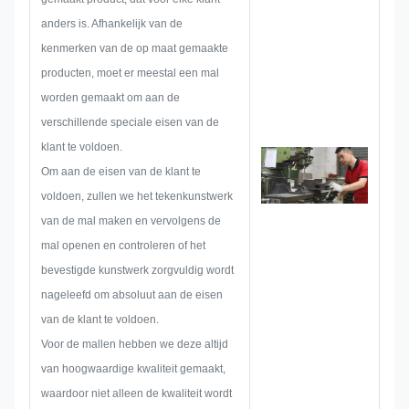
schets maken om er zeker van te
anders is. Afhankelijk van de
zijn dat deze voldoende is om de
kenmerken van de op maat gemaakte
klant tevreden te stellen.
producten, moet er meestal een mal
Wanneer we beginnen met het
worden gemaakt om aan de
ontwikkelen van een
verschillende speciale eisen van de
naamplaatje, metalen sticker,
klant te voldoen.
metalen label of label, zullen we
Om aan de eisen van de klant te
van tevoren alle mogelijke
voldoen, zullen we het tekenkunstwerk
problemen overwegen, zoals
van de mal maken en vervolgens de
beperking van de afmetingen,
mal openen en controleren of het
procestechniek,
bevestigde kunstwerk zorgvuldig wordt
oppervlaktebehandeling,
nageleefd om absoluut aan de eisen
kwaliteitscontrole enzovoort.
van de klant te voldoen.
Daarom beschikt ons team over
Voor de mallen hebben we deze altijd
de vaardigheden om briljante
van hoogwaardige kwaliteit gemaakt,
oplossingen voor u te leveren.
waardoor niet alleen de kwaliteit wordt