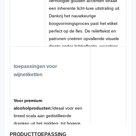
verhoogde gouden accenten straalt
een inherente licht-luxe uitstraling uit.
Dankzij het nauwkeurige
boogvormingsproces past het etiket
perfect op de fles. De reliëftekst en
patronen creëren opvallende visuele
diepte onder lichtreflectie, waardoor
het premiumimago van uw merk
moeiteloos wordt verhoogd en uw
toepassingen voor
producten zich onderscheiden van de
wijnetiketten
concurrentie.
We bieden volledige aanpassing van
tekst, afbeeldingen, grootte en
kromming, met op maat gemaakte
Voor premium
kleurenschema's en procesdetails die
alcoholproducten:
Ideaal voor een
passen bij uw merkidentiteit. Of het nu
breed scala aan gedistilleerde
gaat om premium sterke dranken,
dranken uit het midden- tot hogere
exclusieve wijnen of boetiekbaijiu, wij
segment, waaronder boetiekbaijiu en
PRODUCTTOEPASSING