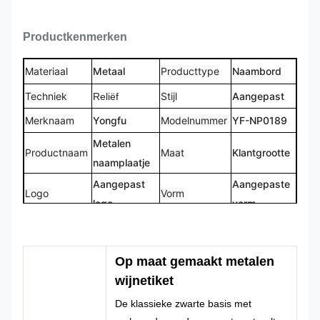
Productkenmerken
Materiaal
Metaal
Producttype
Naambord
Techniek
Stijl
Aangepast
Reliëf
Merknaam
Yongfu
Modelnummer
YF-NP0189
Metalen
Productnaam
Maat
Klantgrootte
naamplaatje
Aangepast
Aangepaste
Logo
Vorm
logo
vorm
CMYK,
100% op
Kleur
Pantone, RAL
Ontwerp
maat
Op maat gemaakt metalen
enz
gemaakt
wijnetiket
De klassieke zwarte basis met