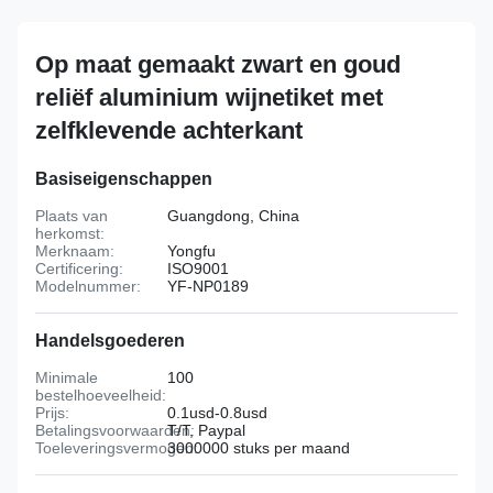
Op maat gemaakt zwart en goud
reliëf aluminium wijnetiket met
zelfklevende achterkant
Basiseigenschappen
Plaats van
Guangdong, China
herkomst:
Merknaam:
Yongfu
Certificering:
ISO9001
Modelnummer:
YF-NP0189
Handelsgoederen
Minimale
100
bestelhoeveelheid:
Prijs:
0.1usd-0.8usd
Betalingsvoorwaarden:
T/T, Paypal
Toeleveringsvermogen:
3000000 stuks per maand