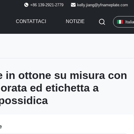
+86 139-2921-2779
kelly.jiang@yfnameplate.com
CONTATTACI
NOTIZIE
Itali
e in ottone su misura con
dorata ed etichetta a
possidica
e