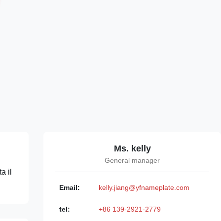
Ms. kelly
General manager
a il
Email:
kelly.jiang@yfnameplate.com
tel:
+86 139-2921-2779