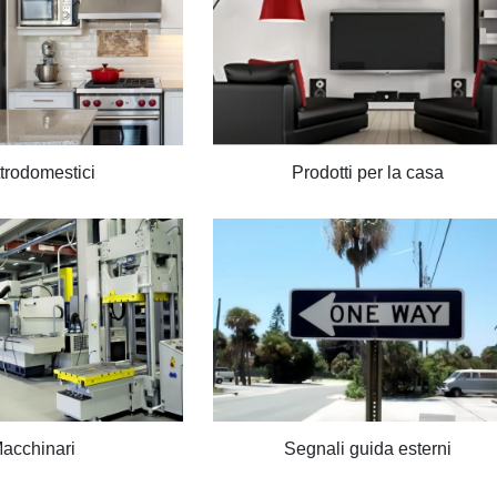
ttrodomestici
Prodotti per la casa
acchinari
Segnali guida esterni