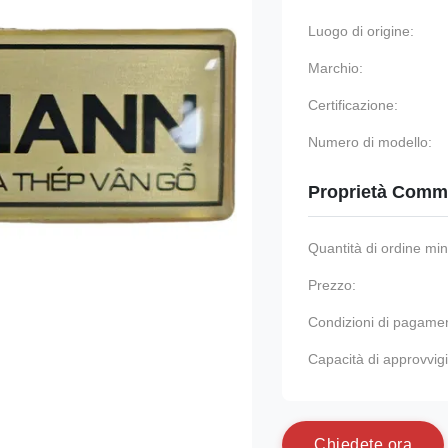
Luogo di origine:
Marchio:
Certificazione:
Numero di modello:
Proprietà Comme
Quantità di ordine mi
Prezzo:
Condizioni di pagame
Capacità di approvvi
C
h
i
e
d
e
t
e
o
r
a