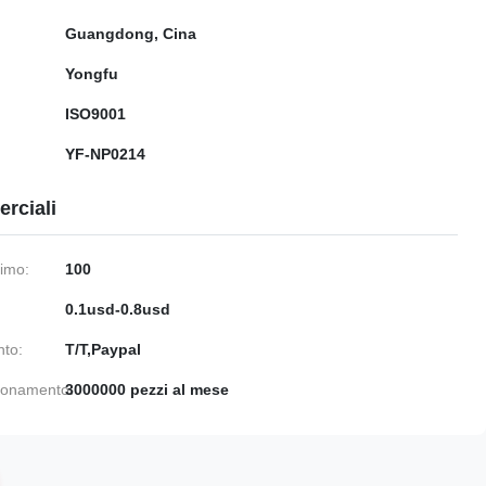
Guangdong, Cina
Yongfu
ISO9001
YF-NP0214
rciali
nimo:
100
0.1usd-0.8usd
nto:
T/T,Paypal
gionamento:
3000000 pezzi al mese