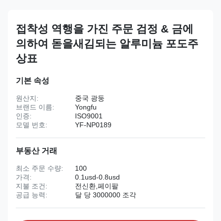
접착성 역행을 가진 주문 검정 & 금에
의하여 돋을새김되는 알루미늄 포도주
상표
기본 속성
원산지:
중국 광둥
브랜드 이름:
Yongfu
인증:
ISO9001
모델 번호:
YF-NP0189
부동산 거래
최소 주문 수량:
100
가격:
0.1usd-0.8usd
지불 조건:
전신환,페이팔
공급 능력:
달 당 3000000 조각