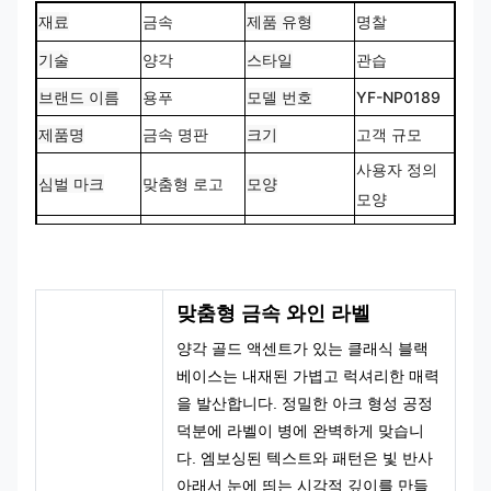
재료
금속
제품 유형
명찰
기술
스타일
관습
양각
브랜드 이름
용푸
모델 번호
YF-NP0189
제품명
금속 명판
크기
고객 규모
사용자 정의
심벌 마크
맞춤형 로고
모양
모양
CMYK, 팬톤,
100% 맞춤 제
색상
설계
RAL 등
작
맞춤형 금속 와인 라벨
양각 골드 액센트가 있는 클래식 블랙
베이스는 내재된 가볍고 럭셔리한 매력
을 발산합니다. 정밀한 아크 형성 공정
덕분에 라벨이 병에 완벽하게 맞습니
다. 엠보싱된 텍스트와 패턴은 빛 반사
아래서 눈에 띄는 시각적 깊이를 만들