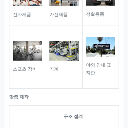
점 배지 역할을 합니다. 입체적인 장인
정신과 절묘한 질감은 제품에 상당한
생활용품
전자제품
가전제품
소장 가치를 더해주며, 브랜드 상품의
기념 라벨로도 활용 가능합니다.
야외 안내 표
스포츠 장비
기계
지판
맞춤 제작
구조 설계