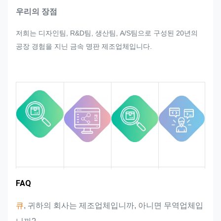
의 대량생산 과정에서 갑작스럽게 고
우리의 장점
객의 재조정 요청이 있을 경우, 수정
저희는 디자인팀, R&D팀, 생산팀, A/S팀으로 구성된 20년의
이 가능하도록 최선을 다해 노력하겠
공장 경험을 지닌 금속 명판 제조업체입니다.
습니다.
우리는 엄격한 품질 요구 사항을 충족
할 수 있도록 전체 프로세스의 품질을
모니터링하고 제어합니다.
시장 지역
팀 소개
제품 장점
업계 경험
FAQ
큐
, 귀하의 회사는 제조업체입니까, 아니면 무역업체입