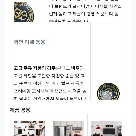
어 브랜드의 프리미엄 이미지를 자연스
럽게 높이고 제품이 경쟁 제품보다 돋
보이도록 도와줍니다.
우리는 귀하의 브랜드 아이덴티티에 맞
는 맞춤형 색상 구성표와 프로세스 세
와인 라벨 응용
부 사항을 통해 텍스트, 그래픽, 크기 및
곡률을 완벽하게 사용자 정의할 수 있
습니다. 프리미엄 주류, 고급 와인, 부티
크 바이주 등 귀하만의 고유한 맞춤형
고급 주류 제품의 경우:
부티크 백주와
라벨을 제작할 수 있습니다.
고급 와인을 포함한 다양한 중급 및 고
급 주류에 이상적인 이 라벨은 제품의
프리미엄 포지셔닝과 브랜드 매력을 높
여 붐비는 진열대에서 제품이 돋보이고
소비자의 관심을 끌 수 있도록 도와줍
제품 응용
니다.
선물 상자 및 소장판의 경우:
이는 한정
판 및 수집가용 에디션 영혼을 위한 독