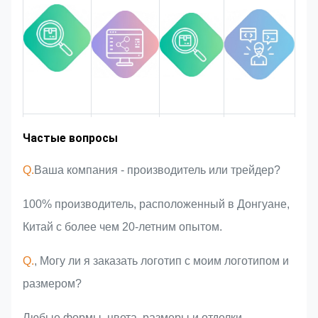
возможное, чтобы удовлетворить
его, если это может быть
изменено.
Мы будем следить и
контролировать качество в
течение всего процесса,
гарантируя, что оно
Опыт работы
Частые вопросы
соответствует строгим
Рыночная
Введение
Преимущества
зона
команды
продукта
в отрасли
требованиям качества.
Q.
Ваша компания - производитель или трейдер?
100% производитель, расположенный в Донгуане,
Китай с более чем 20-летним опытом.
Q.
, Могу ли я заказать логотип с моим логотипом и
размером?
Любые формы, цвета, размеры и отделки.