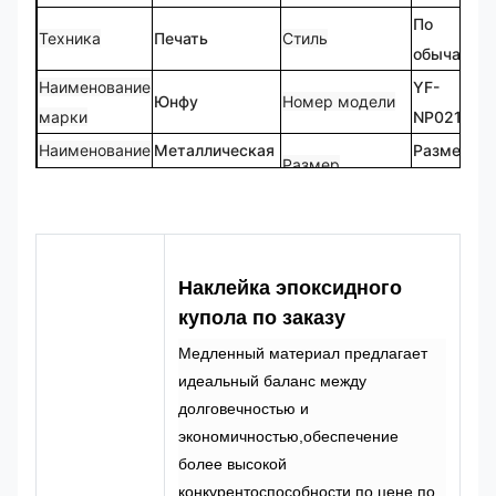
По
Техника
Печать
Стиль
обычаю
Наименование
YF-
Юнфу
Номер модели
марки
NP0214
Наименование
Металлическая
Размер
Размер
продукта
табличка
клиента
Форма
Настраиваемый
Логотип
Форма
по
логотип
заказу
Наклейка эпоксидного
CMYK, Pantone,
100% на
купола по заказу
Цвет
Проектирование
RAL и т.д.
заказ
Медленный материал предлагает
идеальный баланс между
долговечностью и
экономичностью,обеспечение
более высокой
конкурентоспособности по цене по