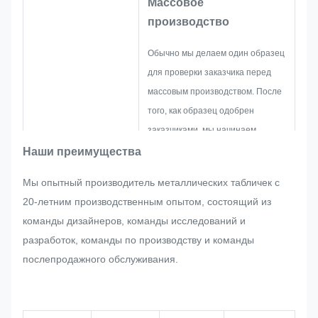
Массовое
производство
Обычно мы делаем один образец
для проверки заказчика перед
массовым производством. После
того, как образец одобрен
заказчиками, мы начинаем
массовое производство при
Наши преимущества
строгом контроле качества.
Мы опытный производитель металлических табличек с
Если возникнут какие-либо
20-летним производственным опытом, состоящий из
изменения, запрошенные
команды дизайнеров, команды исследований и
клиентом внезапно в массовом
разработок, команды по производству и команды
производстве таблички,
послепродажного обслуживания.
металлической наклейки,
металлической этикетки и метки,
мы постараемся сделать все