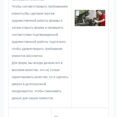
металлическую наклейку,
Чтобы соответствовать требованиям
металлическую этикетку или
клиента,Мы сделаем чертеж
метку, мы будем рассматривать
художественной работы формы и
все возможные проблемы,
затем открыть форму и проверить
которые могут возникнуть
соответствие подтвержденной
заранее, такие как
художественной работы тщательно,
ограничение размера, техника
чтобы удовлетворить требования
процесса,обработка
клиентов абсолютно.
поверхностиПоэтому наша
Для форм, мы всегда делали его в
команда обладает навыками,
высоком качестве, что не только
чтобы предоставить вам
гарантировать качество, но и сделать
блестящие решения.
уверен в долгосрочной
неоднократно, чтобы сэкономить
деньги для наших клиентов.