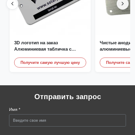
3D логотип на заказ
Чистые анодир
Алюминиевая табличка с
алюминиевые п
именем Отливка Гравировка
на заказ, с лог
Имя таблички
Получите самую лучшую цену
Получите сам
Отправить запрос
Имя *