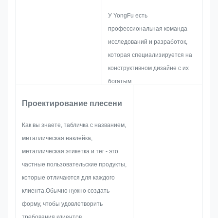
У YongFu есть
профессиональная команда
исследований и разработок,
которая специализируется на
конструктивном дизайне с их
богатым
опытом.промышленность
Проектирование плесени
металлических этикеток и
метокОни сосредоточены на
Как вы знаете, табличка с названием,
разработке и создании новых
металлическая наклейка,
проектов.и затем планировать
металлическая этикетка и тег - это
эскиз, чтобы убедиться, что это
частные пользовательские продукты,
достаточно, чтобы
которые отличаются для каждого
удовлетворить клиента.
клиента.Обычно нужно создать
Когда мы начинаем
форму, чтобы удовлетворить
разрабатывать табличку,
требования клиентов.