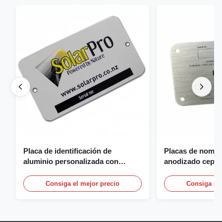
Placa de identificación de
Placas de nombr
aluminio personalizada con
anodizado cepill
logotipo 3D, fundición y grabado
nombre personal
con logotipo
Consiga el mejor precio
Consiga el 