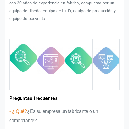
con 20 años de experiencia en fábrica, compuesto por un
el cliente repentinamente en la
equipo de diseño, equipo de I + D, equipo de producción y
producción en masa de la placa de
equipo de posventa.
identificación, pegatina metálica,
etiqueta y etiqueta metálica,
haremos todo lo posible para
satisfacerlo si se puede modificar.
Vigilaremos y controlaremos la
calidad en todo el proceso
asegurándonos de que cumpla con
los rigurosos requisitos de calidad.
Experiencia en
Preguntas frecuentes
Área de
Introducción
Ventajas del
mercado
del equipo
producto
el sector
- ¿ Qué?
¿Es su empresa un fabricante o un
comerciante?