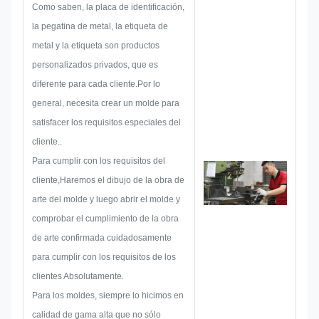
práctico holístico,y luego diseñar
Como saben, la placa de identificación,
un boceto para asegurarse de
la pegatina de metal, la etiqueta de
que es suficiente para satisfacer
metal y la etiqueta son productos
al cliente.
personalizados privados, que es
Cuando comenzamos a
diferente para cada cliente.Por lo
desarrollar una placa de
general, necesita crear un molde para
identificación, pegatina de metal,
satisfacer los requisitos especiales del
etiqueta o etiqueta de metal,
cliente..
consideraremos todas las
Para cumplir con los requisitos del
posibilidades de problema que
cliente,Haremos el dibujo de la obra de
podrían ocurrir de antemano,
arte del molde y luego abrir el molde y
tales como limitación de tamaño,
comprobar el cumplimiento de la obra
técnica de proceso,Tratamiento
de arte confirmada cuidadosamente
de la superficiePor lo tanto,
para cumplir con los requisitos de los
nuestro equipo tiene las
clientes Absolutamente.
habilidades para ofrecer las
Para los moldes, siempre lo hicimos en
soluciones brillantes para usted.
calidad de gama alta que no sólo