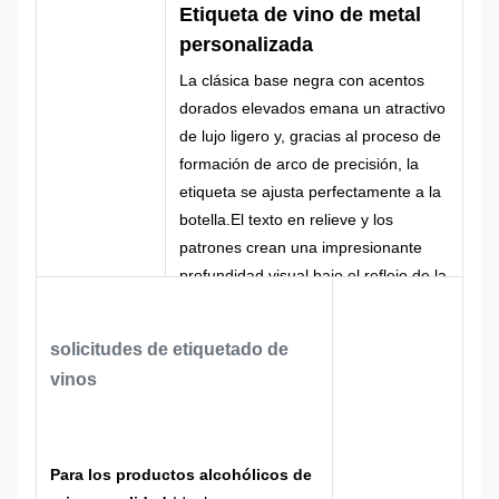
producto
cliente
Etiqueta de vino de metal
metálica
personalizada
Logotipo
Forma de las
Forma
Logotipo
La clásica base negra con acentos
personalizado
piezas
personalizada
dorados elevados emana un atractivo
CMYK,
de lujo ligero y, gracias al proceso de
100% hecho a
El color
Pantone, RAL,
Diseño
formación de arco de precisión, la
medida
etc.
etiqueta se ajusta perfectamente a la
botella.El texto en relieve y los
patrones crean una impresionante
profundidad visual bajo el reflejo de la
luz, elevando sin esfuerzo la imagen
premium de su marca y ayudando a
solicitudes de etiquetado de
que sus productos se destaquen de la
vinos
competencia.
Ofrecemos personalización completa
de texto, gráficos, tamaño y
curvatura, con esquemas de colores
Para los productos alcohólicos de
a medida y detalles del proceso para