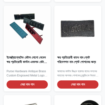
features both corrosion
their inherent metallic texture,
resistance and wear resistance.
outstanding durability and
The three-dimensional relief
flexible customization
presents a combination Logo
capabilities, have become a key
featuring a compass, a crown,
choice for all industries to ...
etc. The ...
ইলেক্ট্রোপ্লেটেড মেটাল লোগো লেবেল
ক্ষয় প্রতিরোধী ধাতব নাম প্লেট
ক্ষয় প্রতিরোধী কাস্টম এমবসড মেটাল
পরিবেশগত নাম প্লেট পোশাকের জন্য
ট্যাগ
Purse Hardware Antique Brass
আমাদের কাস্টম জিঙ্ক অ্যালয় নামের ফলকের
Custom Engraved Metal Logo
সাহায্যে আপনার পোশাকের ব্র্যান্ডিংকে উন্নত
Label Plate for Leather Bag
করুন, যা পরিমার্জিত নান্দনিকতার সাথে টেকসই
Diverse surface treatment
উপকরণগুলিকে একত্রিত করার জন্য ডিজাইন
সেরা দাম পান
সেরা দাম পান
possibilities ‌ : zinc alloy
করা হয়েছে।
nameplates can achieve rich
visual effects through
electroplating, ting, silk-screen