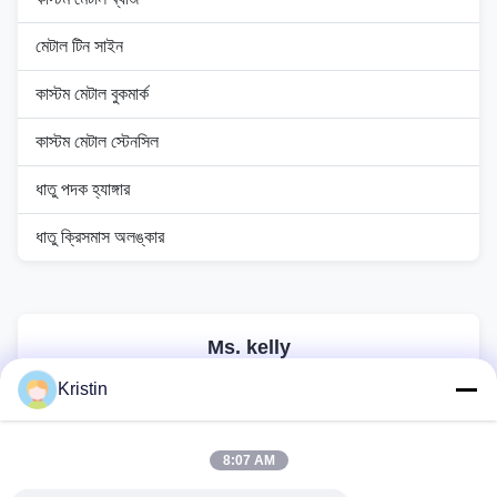
মেটাল টিন সাইন
কাস্টম মেটাল বুকমার্ক
কাস্টম মেটাল স্টেনসিল
ধাতু পদক হ্যাঙ্গার
ধাতু ক্রিসমাস অলঙ্কার
Ms. kelly
General manager
Kristin
ইমেইল:
kelly.jiang@yfnameplate.com
টেল:
+86 139-2921-2779
8:07 AM
হোয়াটসঅ্যাপ:
8613929212779