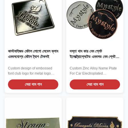
printing and other processes,
such as high gloss, brushed,
antique, etc., to ...
কাস্টমাইজড মেটাল লোগো লেবেল ক্লাব
দস্তা খাদ কার নেম প্লেট
এমবসযোগ্য মেটাল ট্যাগ টেকসই
ইলেক্ট্রোপ্লেটেড এমবসড নেম প্লেট
কাস্টমাইজড
Custom design of embossed
Custom Zinc Alloy Name Plate
font club logo for metal logo
For Car Electroplated
labels As one of the core
Embossed Logo Nameplate
carriers of brand identity, metal
This zinc alloy metal sign is
সেরা দাম পান
সেরা দাম পান
LOGO labels, with their inherent
crafted from high-purity zinc
metallic texture, outstanding
alloy as the base material,
durability and flexible
featuring excellent casting
customization capabilities, have
performance and structural
become a key choice for all
stability. It integrates two core
industries to enhance brand ...
surface treatment processes to
deliver a premium ...