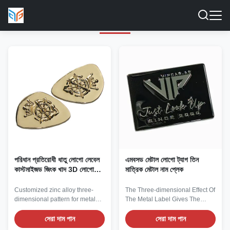
মেটাল লোগো লেবেল
পরিধান প্রতিরোধী ধাতু লোগো লেবেল
এমবসড মেটাল লোগো ট্যাগ তিন
কাস্টমাইজড জিংক খাদ 3D লোগো
মাত্রিক মেটাল নাম প্লেক
লেবেল
Customized zinc alloy three-
The Three-dimensional Effect Of
dimensional pattern for metal
The Metal Label Gives The
logo labels Made of zinc alloy, it
Brand A High-end Texture As
presents a luxurious metallic
one of the core carriers of brand
সেরা দাম পান
সেরা দাম পান
luster on the surface and
identity, metal LOGO labels, with