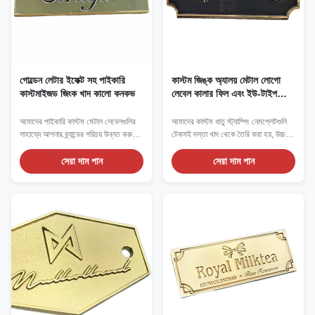
গোল্ডেন লেটার ইফেক্ট সহ পাইকারি
কাস্টম জিঙ্ক অ্যালয় মেটাল লোগো
কাস্টমাইজড জিংক খাদ কালো কনকভ
লেবেল কালার ফিল এবং ইউ-টাইপ
ফাস্টেনার সহ
আমাদের পাইকারি কাস্টম মেটাল লেবেলগুলির
আমাদের কাস্টম ধাতু স্ট্যাম্পিং নেমপ্লেটগুলি
সাহায্যে আপনার ব্র্যান্ডের পরিচয় উন্নত করুন,
টেকসই দস্তা খাদ থেকে তৈরি করা হয়, উচ্চ-
উচ্চ-মানের, সাশ্রয়ী ব্র্যান্ডিং সমাধান খুঁজছেন
নির্ভুলতার স্ট্যাম্পিং ব্যবহার করে দক্ষতার সাথে
এমন ব্যবসার জন্য ডিজাইন করা হয়েছে৷
উত্থাপিত বা পুনরুদ্ধার করা লোগো, পাঠ্য এবং
সেরা দাম পান
সেরা দাম পান
সিরিয়াল নম্বর তৈরি করা হয়।