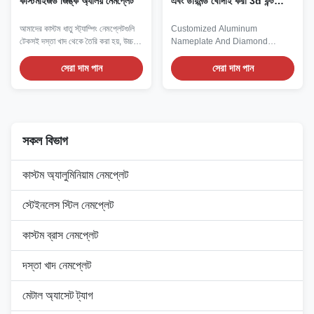
কাস্টমাইজড জিঙ্ক অ্যালয় নেমপ্লেট
এবং ডায়মন্ড খোদাই করা 3d ফন্ট
লোগো
আমাদের কাস্টম ধাতু স্ট্যাম্পিং নেমপ্লেটগুলি
Customized Aluminum
টেকসই দস্তা খাদ থেকে তৈরি করা হয়, উচ্চ-
Nameplate And Diamond
নির্ভুলতার স্ট্যাম্পিং ব্যবহার করে দক্ষতার সাথে
Carved 3d Font Logo Its core
উত্থাপিত বা পুনরুদ্ধার করা লোগো, পাঠ্য এবং
charm lies in the stunning effect
সেরা দাম পান
সেরা দাম পান
সিরিয়াল নম্বর তৈরি করা হয়।
brought by diamond cutting
technology. After precise
embossing operations, the thin
aluminum on the surface is
removed through diamond
সকল বিভাগ
cutting technology. This not only
clearly highlights the ...
কাস্টম অ্যালুমিনিয়াম নেমপ্লেট
স্টেইনলেস স্টিল নেমপ্লেট
কাস্টম ব্রাস নেমপ্লেট
দস্তা খাদ নেমপ্লেট
মেটাল অ্যাসেট ট্যাগ