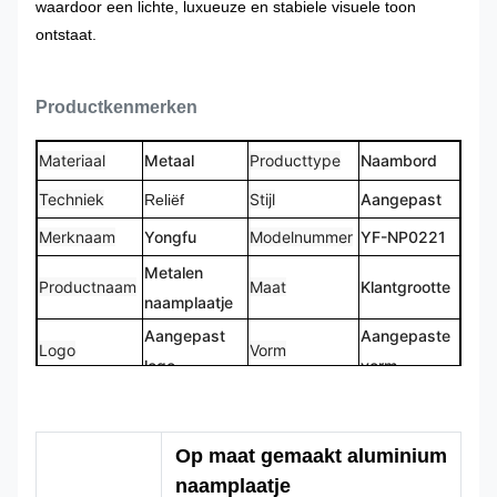
waardoor een lichte, luxueuze en stabiele visuele toon
ontstaat.
Productkenmerken
Materiaal
Metaal
Producttype
Naambord
Techniek
Stijl
Aangepast
Reliëf
Merknaam
Yongfu
Modelnummer
YF-NP0221
Metalen
Productnaam
Maat
Klantgrootte
naamplaatje
Aangepast
Aangepaste
Logo
Vorm
logo
vorm
CMYK,
100% op
Kleur
Pantone, RAL
Ontwerp
maat
Op maat gemaakt aluminium
enz
gemaakt
naamplaatje