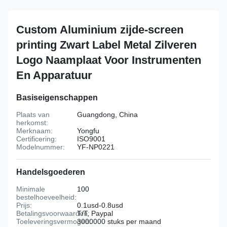
Custom Aluminium zijde-screen
printing Zwart Label Metal Zilveren
Logo Naamplaat Voor Instrumenten
En Apparatuur
Basiseigenschappen
Plaats van
Guangdong, China
herkomst:
Merknaam:
Yongfu
Certificering:
ISO9001
Modelnummer:
YF-NP0221
Handelsgoederen
Minimale
100
bestelhoeveelheid:
Prijs:
0.1usd-0.8usd
Betalingsvoorwaarden:
T/T, Paypal
Toeleveringsvermogen:
3000000 stuks per maand