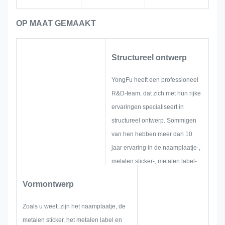
bedrijfs-/relatiegeschenken, waarbij
het een uniek merkteken toevoegt om
OP MAAT GEMAAKT
het premium gevoel en de
herdenkingswaarde van het geschenk
te verhogen.
Structureel ontwerp
YongFu heeft een professioneel
R&D-team, dat zich met hun rijke
ervaringen specialiseert in
structureel ontwerp. Sommigen
van hen hebben meer dan 10
jaar ervaring in de naamplaatje-,
metalen sticker-, metalen label-
en tag-industrie. Zij richten zich
Vormontwerp
op het ontwikkelen en opbouwen
van nieuwe projecten. Eerst
Zoals u weet, zijn het naamplaatje, de
zullen ze alle oplossingen voor
metalen sticker, het metalen label en