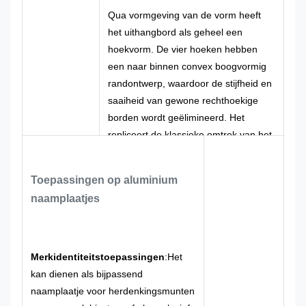
Qua vormgeving van de vorm heeft
het uithangbord als geheel een
hoekvorm. De vier hoeken hebben
een naar binnen convex boogvormig
randontwerp, waardoor de stijfheid en
saaiheid van gewone rechthoekige
borden wordt geëlimineerd. Het
repliceert de klassieke omtrek van het
Europese familie-embleem. De
dubbellaagse getrapte rand heeft
Toepassingen op aluminium
verschillende lagen, waarbij de
naamplaatjes
buitenzijde is gevuld met matzwart en
de binnenzijde de originele
aluminiumkleur heeft behouden. De
zwart-witte lijnen zijn laag voor laag
Merkidentiteitstoepassingen
:
Het
genest en schetsen een regelmatige
kan dienen als bijpassend
en prachtige embleemvorm, met een
naamplaatje voor herdenkingsmunten
sterke retro-sfeer. De omtrek is