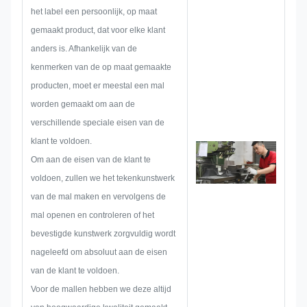
holistische, praktische producten
het label een persoonlijk, op maat
bedenken en vervolgens een
gemaakt product, dat voor elke klant
schets maken om er zeker van te
anders is. Afhankelijk van de
zijn dat deze voldoende is om de
kenmerken van de op maat gemaakte
klant tevreden te stellen.
producten, moet er meestal een mal
Wanneer we beginnen met het
worden gemaakt om aan de
ontwikkelen van een
verschillende speciale eisen van de
naamplaatje, metalen sticker,
klant te voldoen.
metalen label of label, zullen we
Om aan de eisen van de klant te
van tevoren alle mogelijke
voldoen, zullen we het tekenkunstwerk
problemen overwegen, zoals
van de mal maken en vervolgens de
beperking van de afmetingen,
mal openen en controleren of het
procestechniek,
bevestigde kunstwerk zorgvuldig wordt
oppervlaktebehandeling,
nageleefd om absoluut aan de eisen
kwaliteitscontrole enzovoort.
van de klant te voldoen.
Daarom beschikt ons team over
Voor de mallen hebben we deze altijd
de vaardigheden om briljante