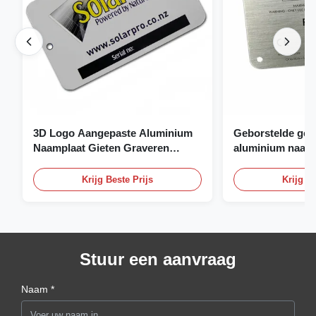
3D Logo Aangepaste Aluminium
Geborstelde gea
Naamplaat Gieten Graveren
aluminium naamp
Naamplaat
naamplaat op ma
Krijg Beste Prijs
Krijg Be
Stuur een aanvraag
Naam *