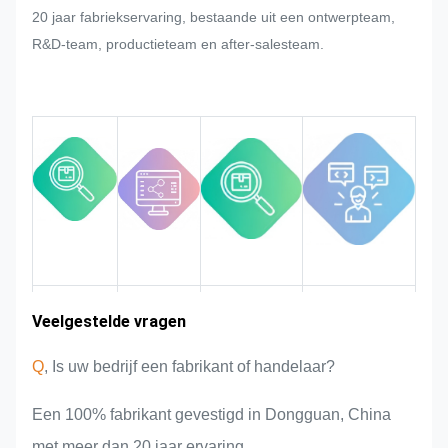
20 jaar fabriekservaring, bestaande uit een ontwerpteam,
tijdens de massaproductie van het
R&D-team, productieteam en after-salesteam.
naamplaatje, de metalen sticker, het
metalen label en het label, zullen
we ons best doen om hieraan te
voldoen als dat kan worden
aangepast.
Wij bewaken en controleren de
kwaliteit gedurende het hele
proces, zodat deze aan de strenge
kwaliteitseisen voldoet.
Ervaring in
Veelgestelde vragen
Markt
Teamintroductie
Productvoordelen
gebied
de sector
Q
, Is uw bedrijf een fabrikant of handelaar?
Een 100% fabrikant gevestigd in Dongguan, China
met meer dan 20 jaar ervaring.