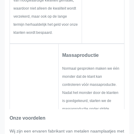
van hoogwaardige kwaliteit gemaakt,
oplossingen voor u te leveren.
waardoor niet alleen de kwaliteit wordt
verzekerd, maar ook op de lange
termijn herhaaldelijk het geld voor onze
klanten wordt bespaard.
Massaproductie
Normaal gesproken maken we één
monster dat de klant kan
controleren vóór massaproductie.
Nadat het monster door de klanten
is goedgekeurd, starten we de
massaproductie onder strikte
kwaliteitscontrole.
Onze voordelen
Als er plotseling door de klant
Wij zijn een ervaren fabrikant van metalen naamplaatjes met
aanpassingen worden gevraagd