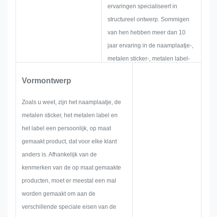
ervaringen specialiseert in
structureel ontwerp. Sommigen
van hen hebben meer dan 10
jaar ervaring in de naamplaatje-,
metalen sticker-, metalen label-
en tag-industrie. Zij richten zich
Vormontwerp
op het ontwikkelen en opbouwen
van nieuwe projecten. Eerst
Zoals u weet, zijn het naamplaatje, de
zullen ze alle oplossingen voor
metalen sticker, het metalen label en
holistische, praktische producten
het label een persoonlijk, op maat
bedenken en vervolgens een
gemaakt product, dat voor elke klant
schets maken om er zeker van te
anders is. Afhankelijk van de
zijn dat deze voldoende is om de
kenmerken van de op maat gemaakte
klant tevreden te stellen.
producten, moet er meestal een mal
Wanneer we beginnen met het
worden gemaakt om aan de
ontwikkelen van een
verschillende speciale eisen van de
naamplaatje, metalen sticker,