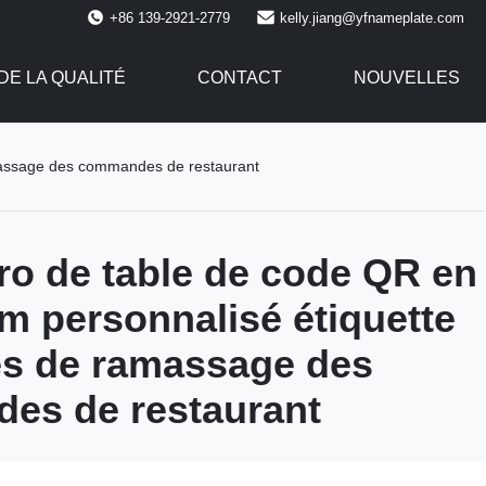
+86 139-2921-2779
kelly.jiang@yfnameplate.com
E LA QUALITÉ
CONTACT
NOUVELLES
amassage des commandes de restaurant
o de table de code QR en
m personnalisé étiquette
es de ramassage des
es de restaurant