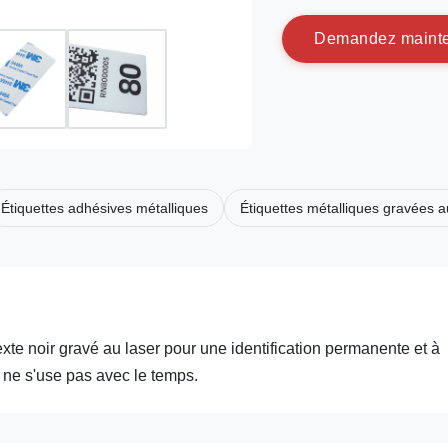
D
e
m
a
n
d
e
z
m
a
i
n
t
Étiquettes adhésives métalliques
Étiquettes métalliques gravées a
exte noir gravé au laser pour une identification permanente et à
t ne s'use pas avec le temps.