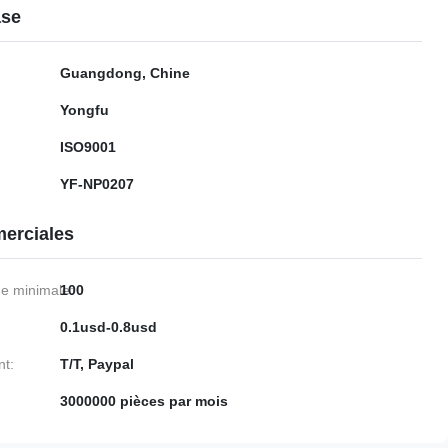
ase
Guangdong, Chine
Yongfu
ISO9001
YF-NP0207
erciales
e minimale:
100
0.1usd-0.8usd
nt:
T/T, Paypal
3000000 pièces par mois