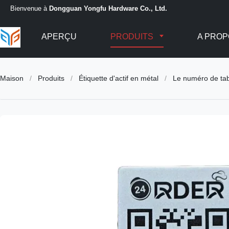
Bienvenue à
Dongguan Yongfu Hardware Co., Ltd.
APERÇU
PRODUITS
A PROP
Maison
/
Produits
/
Étiquette d'actif en métal
/
Le numéro de tab