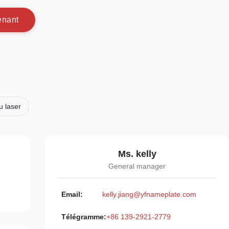
e
n
a
n
t
u laser
Ms. kelly
General manager
Email:
kelly.jiang@yfnameplate.com
Télégramme:
+86 139-2921-2779