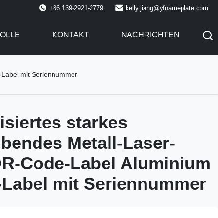
+86 139-2921-2779
kelly.jiang@yfnameplate.com
OLLE
KONTAKT
NACHRICHTEN
e-Label mit Seriennummer
isiertes starkes
ebendes Metall-Laser-
QR-Code-Label Aluminium
-Label mit Seriennummer