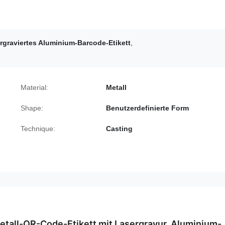
ergraviertes Aluminium-Barcode-Etikett
,
Material:
Metall
Shape:
Benutzerdefinierte Form
Technique:
Casting
tall-QR-Code-Etikett mit Lasergravur, Aluminium-