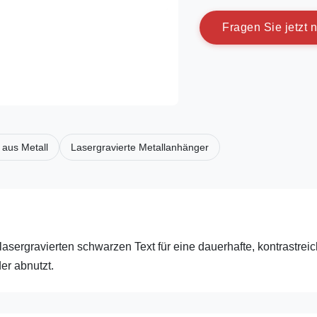
F
r
a
g
e
n
S
i
e
j
e
t
z
t
n
 aus Metall
Lasergravierte Metallanhänger
lasergravierten schwarzen Text für eine dauerhafte, kontrastrei
der abnutzt.