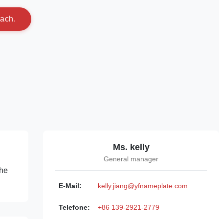
a
c
h
.
Ms. kelly
General manager
che
E-Mail:
kelly.jiang@yfnameplate.com
Telefone:
+86 139-2921-2779