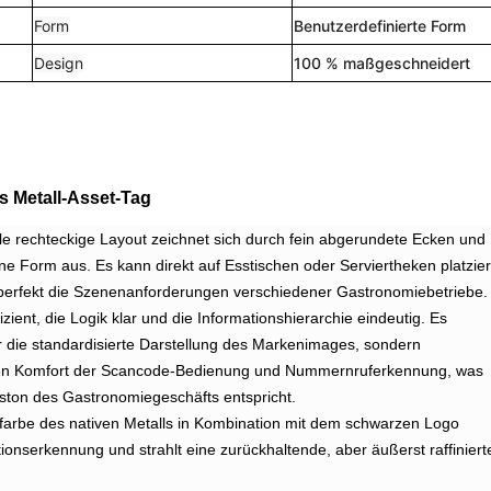
Form
Benutzerdefinierte Form
Design
100 % maßgeschneidert
s Metall-Asset-Tag
ale rechteckige Layout zeichnet sich durch fein abgerundete Ecken und
e Form aus. Es kann direkt auf Esstischen oder Serviertheken platzier
 perfekt die Szenenanforderungen verschiedener Gastronomiebetriebe.
izient, die Logik klar und die Informationshierarchie eindeutig. Es
ur die standardisierte Darstellung des Markenimages, sondern
den Komfort der Scancode-Bedienung und Nummernruferkennung, was
on des Gastronomiegeschäfts entspricht.
farbe des nativen Metalls in Kombination mit dem schwarzen Logo
ionserkennung und strahlt eine zurückhaltende, aber äußerst raffiniert