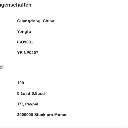
igenschaften
Guangdong, China
Yongfu
ISO9001
YF-NP0207
el
100
0.1usd-0.8usd
:
T/T, Paypal
3000000 Stück pro Monat