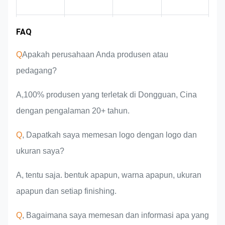
Pengalaman
FAQ
Keuntungan
Wilayah pasar
Pengantar tim
produk
industri
Q
Apakah perusahaan Anda produsen atau
pedagang?
A,100% produsen yang terletak di Dongguan, Cina
dengan pengalaman 20+ tahun.
Q
, Dapatkah saya memesan logo dengan logo dan
ukuran saya?
A, tentu saja. bentuk apapun, warna apapun, ukuran
apapun dan setiap finishing.
Q
, Bagaimana saya memesan dan informasi apa yang