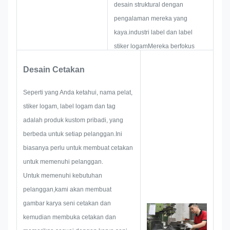
desain struktural dengan
pengalaman mereka yang
kaya.industri label dan label
stiker logamMereka berfokus
pada pengembangan dan
Desain Cetakan
membangun proyek-proyek baru.
Pertama, mereka akan membuat
Seperti yang Anda ketahui, nama pelat,
semua solusi untuk produk
stiker logam, label logam dan tag
praktis holistik,dan kemudian tata
adalah produk kustom pribadi, yang
letak sketsa untuk memastikan
berbeda untuk setiap pelanggan.Ini
itu cukup untuk memuaskan
biasanya perlu untuk membuat cetakan
pelanggan.
untuk memenuhi pelanggan.
Ketika mulai mengembangkan
Untuk memenuhi kebutuhan
nama papan nama, stiker logam,
pelanggan,kami akan membuat
label logam atau tag, kita akan
gambar karya seni cetakan dan
mempertimbangkan semua
kemudian membuka cetakan dan
kemungkinan masalah yang