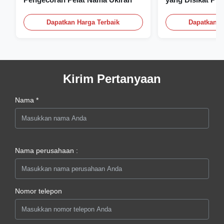
Flat Dengan Log
Dapatkan Harga Terbaik
Dapatkan H
Kirim Pertanyaan
Nama *
Nama perusahaan :
Nomor telepon