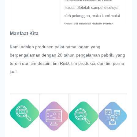
massal. Setelah sampel disetujui
oleh pelanggan, maka kami mulai
produksi massal dalam kontrol
kualitas yang ketat.
Manfaat Kita
Jika ada penyesuaian yang diminta
Kami adalah produsen pelat nama logam yang
oleh pelanggan tiba-tiba dalam
berpengalaman dengan 20 tahun pengalaman pabrik, yang
produksi massal dari nameplate,
terdiri dari tim desain, tim R&D, tim produksi, dan tim purna
stiker logam, label logam dan tag,
jual.
kami akan mencoba yang terbaik
untuk memuaskan jika itu bisa
dimodifikasi.
Kami akan memantau dan
mengontrol kualitas dalam seluruh
proses memastikannya memenuhi
persyaratan kualitas yang ketat.