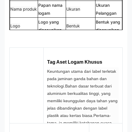
Papan nama
Ukuran
Nama produk
Ukuran
logam
Pelanggan
Logo yang
Bentuk yang
Logo
Bentuk
disesuaikan
disesuaikan
CMYK,
100% dibuat
Warna
Pantone, RAL
Desain
khusus
dll
Tag Aset Logam Khusus
Keuntungan utama dari label terletak
pada jaminan ganda bahan dan
teknologi.
Bahan dasar terbuat dari
aluminium berkualitas tinggi, yang
memiliki keunggulan daya tahan yang
jelas dibandingkan dengan label
plastik atau kertas biasa.
Pertama-
tama, ia memiliki ketahanan cuaca
yang kuat, yang dapat menahan