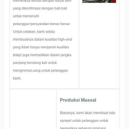
memeriksa sesuai dengan karya seni
mungkin terjadi sebelumnya,
yang dikonfirmasi dengan hati-hati
seperti pembatasan ukuran,
untuk memenuhi
teknik proses,Pengolahan
pelanggan'persyaratan benar-benar.
permukaanOleh karena itu, tim
Untuk cetakan, kami selalu
kami memiliki keterampilan untuk
membuatnya dalam kualitas high-end
memberikan solusi brilian untuk
yang tidak hanya menjamin kualitas
Anda.
tetapi juga memastikan dalam jangka
panjang berulang kali untuk
menghemat uang untuk pelanggan
kami.
Produksi Massal
Biasanya, kami akan membuat satu
sampel untuk pelanggan untuk
memeriksa sebelum produksi