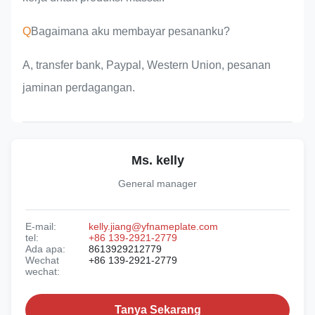
Q
Bagaimana aku membayar pesananku?
A, transfer bank, Paypal, Western Union, pesanan
jaminan perdagangan.
Ms. kelly
General manager
E-mail:
kelly.jiang@yfnameplate.com
tel:
+86 139-2921-2779
Ada apa:
8613929212779
Wechat
+86 139-2921-2779
wechat:
Tanya Sekarang