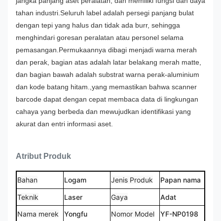
jangka panjang aset peralatan, dan memiliki fungsi dan daya
tahan industri.
Seluruh label adalah persegi panjang bulat
dengan tepi yang halus dan tidak ada burr, sehingga
menghindari goresan peralatan atau personel selama
pemasangan.
Permukaannya dibagi menjadi warna merah
dan perak, bagian atas adalah latar belakang merah matte,
dan bagian bawah adalah substrat warna perak-aluminium
dan kode batang hitam.,yang memastikan bahwa scanner
barcode dapat dengan cepat membaca data di lingkungan
cahaya yang berbeda dan mewujudkan identifikasi yang
akurat dan entri informasi aset.
Atribut Produk
Bahan
Logam
Jenis Produk
Papan nama
Teknik
Laser
Gaya
Adat
Nama merek
Yongfu
Nomor Model
YF-NP0198