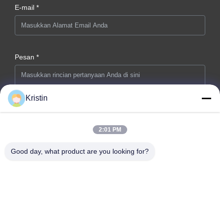
E-mail *
Pesan *
Kristin
2:01 PM
Kirim sekarang
Good day, what product are you looking for?
Alamat perusahaan: No. 46, Wenzhou Road, Zhouwu,
Dongcheng Street, Kota Dongguan, Provinsi Guangdong