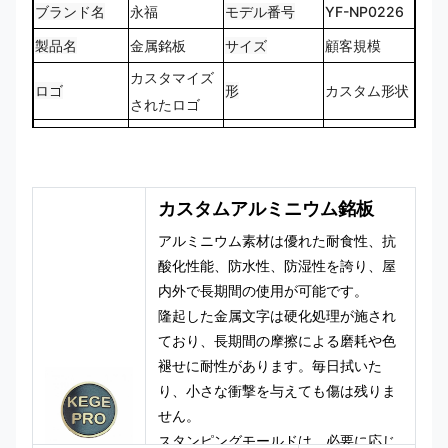
ブランド名
永福
モデル番号
YF-NP0226
製品名
金属銘板
サイズ
顧客規模
カスタマイズ
ロゴ
形
カスタム形状
されたロゴ
CMYK、パン
100%カスタ
色
トン、RALな
デザイン
ムメイド
ど
カスタムアルミニウム銘板
アルミニウム素材は優れた耐食性、抗
酸化性能、防水性、防湿性を誇り、屋
内外で長期間の使用が可能です。
隆起した金属文字は硬化処理が施され
ており、長期間の摩擦による磨耗や色
褪せに耐性があります。毎日拭いた
り、小さな衝撃を与えても傷は残りま
せん。
スタンピングモールドは、必要に応じ