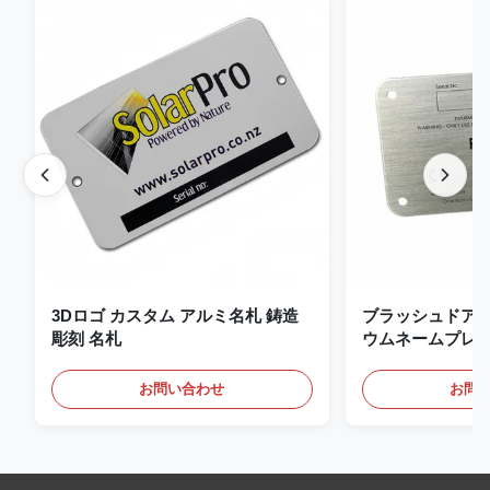
3Dロゴ カスタム アルミ名札 鋳造
ブラッシュドア
彫刻 名札
ウムネームプレー
タムネームプレー
お問い合わせ
お問