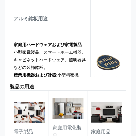
てサイズ、文字、パターンをカスタマ
イズできます。小ロットの試作サンプ
アルミ銘板用途
ルから量産まで承ります。
成熟した生産プロセスと安定した納期
により、塗装色、地金の色調、レリー
フの深さなどのカスタマイズされた調
家庭用ハードウェアおよび家電製品
:
整をサポートします。
小型家電製品、スマートホーム機器、
キャビネットハードウェア、照明器具
などの装飾銘板。
産業用機器および計器
:
小型精密機
器、ポータブル試験装置、機械工具用
製品の用途
のパラメータ識別プレート。
スーツケース、アパレル、アクセサリ
ー
:
高級レザーバッグ、作業服、アウ
トドア用バックパックに使用される金
属製の装飾タグです。
家庭用電化製
電子製品
家庭用品
品