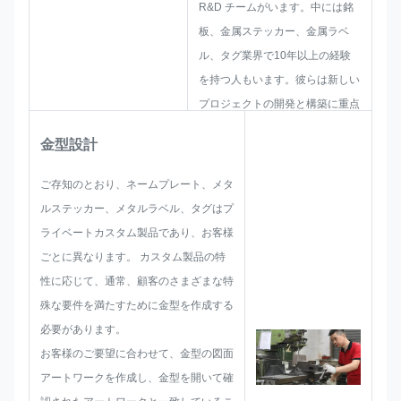
R&D チームがいます。中には銘
板、金属ステッカー、金属ラベ
ル、タグ業界で10年以上の経験
を持つ人もいます。彼らは新しい
プロジェクトの開発と構築に重点
を置いています。まず、総合的な
金型設計
実用的な製品のソリューションを
すべて検討し、それが顧客を満足
ご存知のとおり、ネームプレート、メタ
させるのに十分であることを確認
ルステッカー、メタルラベル、タグはプ
するためにスケッチをレイアウト
ライベートカスタム製品であり、お客様
します。
ごとに異なります。 カスタム製品の特
銘板、メタルステッカー、メタル
性に応じて、通常、顧客のさまざまな特
ラベル、タグの開発にあたって
殊な要件を満たすために金型を作成する
は、サイズ制限、加工技術、表面
必要があります。
処理、品質管理など、起こり得る
お客様のご要望に合わせて、金型の図面
あらゆる問題点を事前に考慮して
アートワークを作成し、金型を開いて確
開発を進めてまいります。 した