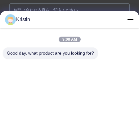
Kristin
9:08 AM
Good day, what product are you looking for?
今提出
会社住所: 広東省東?? 市 温州路46号 周武道東?? 通り
テレ: 86-769-26627821-26627821
メールアドレス:
kelly.jiang@yfnameplate.com