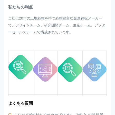
ベル、タグの量産に際し、急遽お客
私たちの利点
様からの再調整のご要望がございま
当社は20年の工場経験を持つ経験豊富な金属銘板メーカー
したら、可能な限り対応させていた
で、デザインチーム、研究開発チーム、生産チーム、アフタ
だきます。
ーセールスチームで構成されています。
プロセス全体で品質を監視および管
理し、厳しい品質要件を確実に満た
すようにします。
市場エリア
チーム紹介
製品の利点
業界経験
よくある質問
Q
, あなたの会社はメーカーですか、それとも貿易業