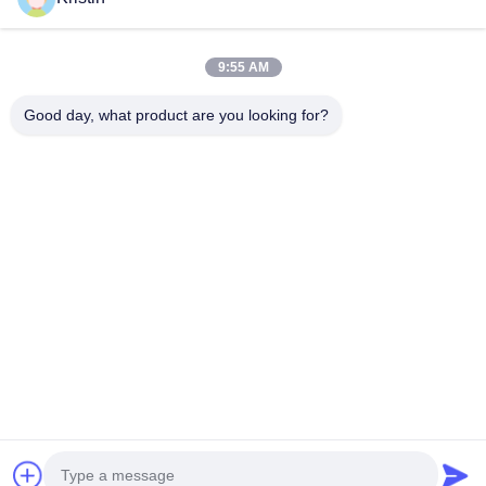
9:55 AM
Good day, what product are you looking for?
지금 제출
회사 주소: 중국 광둥성 둥관시 둥청가 저우우 웬저우 로드 46번지
전화: 0086-769-26627821-26627821
이메일:
kelly.jiang@yfnameplate.com
집
회사 소개
상품
문의하기
저작권 © 2026-2026 Dongguan Yongfu Hardware Co., Ltd.. . 판권 소유.