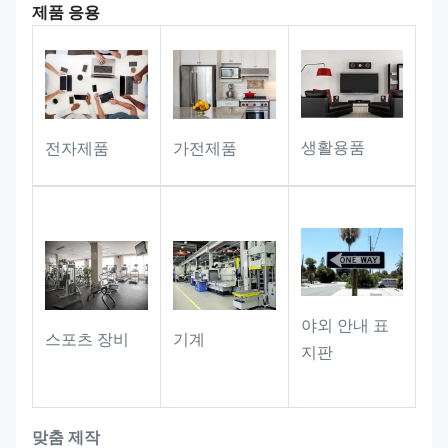
제품 응용
및 팔레트의 바코드 식별, 스캔 ​​기반 인
바운드/아웃바운드 관리를 지원하여 창
고 작업 흐름을 표준화하고 간소화합니
다.
브랜드 위조 방지 및 추적성
: 기업 로고
생활용품
전자제품
가전제품
및 고유 일련번호가 결합된 라벨을 통해
제품 위조 방지 및 추적이 가능해 브랜
드 관리 및 판매 후 추적이 지원됩니다.
야외 안내 표
스포츠 장비
기계
지판
맞춤 제작