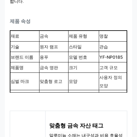
합니다.
제품 속성
재료
금속
제품 유형
명찰
기술
원자 램프
스타일
관습
브랜드 이름
용푸
모델 번호
YF-NP0185
제품명
금속 명판
크기
고객 규모
사용자 정의
심벌 마크
맞춤형 로고
모양
모양
CMYK, 팬톤,
100% 맞춤 제
색상
설계
RAL 등
작
맞춤형 금속 자산 태그
알루미늄 소재는 내구성과 비용 효율성