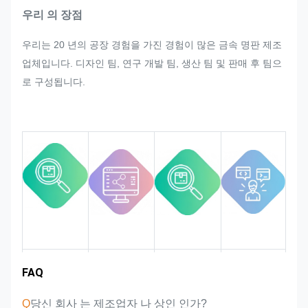
속 라벨 및 태그의 대량 생산에서 갑
우리 의 장점
자기 어떤 재조정을 요청한다면, 우리
우리는 20 년의 공장 경험을 가진 경험이 많은 금속 명판 제조
는 그것을 수정 할 수 있다면 만족시
업체입니다. 디자인 팀, 연구 개발 팀, 생산 팀 및 판매 후 팀으
키기 위해 최선을 다할 것입니다.
로 구성됩니다.
우리는 엄격한 품질 요구 사항을 충족
시키는 것을 보장하는 전체 프로세스
에서 품질을 모니터링하고 통제합니
다.
시장 영역
팀 소개
제품 장점
산업 경험
FAQ
Q
당신 회사 는 제조업자 나 상인 인가?