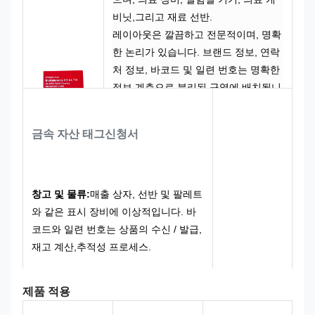
비닛,그리고 재료 선반.
레이아웃은 깔끔하고 전문적이며, 명확
한 논리가 있습니다. 브랜드 정보, 연락
처 정보, 바코드 및 일련 번호는 명확한
정보 계층으로 분리된 구역에 배치됩니
다.이것은 브랜드 이미지의 표준화 된
표시를 보장 할뿐만 아니라 스캔 작업
금속 자산 태그
신청서
의 편의성을 고려합니다.그것은 전문적
이고 웅장하며 의료 및 건강 산업의 사
용 톤과 완전히 일치합니다.
클래식 브랜드의 밝은 빨간색 배경, 흰
창고 및 물류:
매출 상자, 선반 및 팔레트
색과 검은색의 대조적인 그래픽과 텍스
와 같은 표시 장비에 이상적입니다. 바
트와 결합하여 전문성과 표준화를 결합
코드와 일련 번호는 상품의 수신 / 발급,
하여 안정성과 위대함을 발산합니다.
재고 계산,추적성 프로세스.
제품 적용
공공 자산 관리:
외부 시설, 공용 차량,