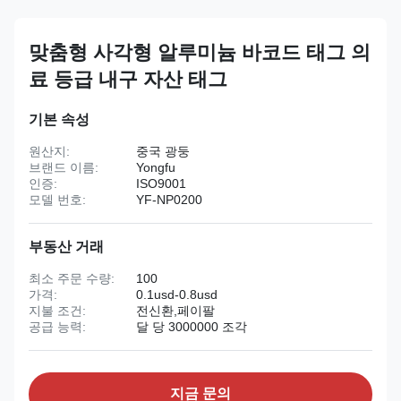
맞춤형 사각형 알루미늄 바코드 태그 의
료 등급 내구 자산 태그
기본 속성
원산지:
중국 광둥
브랜드 이름:
Yongfu
인증:
ISO9001
모델 번호:
YF-NP0200
부동산 거래
최소 주문 수량:
100
가격:
0.1usd-0.8usd
지불 조건:
전신환,페이팔
공급 능력:
달 당 3000000 조각
지금 문의