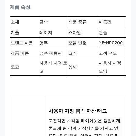
제품 속성
소재
금속
제품 종류
이름판
기술
레이저
스타일
관습
브랜드 이름
영푸
모델 번호
YF-NP0200
제품 이름
금속 이름판
크기
고객 규모
사용자 지정 로
사용자 지정
로고
형태
고
모양
CMYK, 판톤,
100% 맞춤 제
색상
디자인
RAL 등
작
사용자 지정 금속 자산 태그
고전적인 사각형 레이아웃은 정밀하게
둥글게 된 각과 가장자리를 가지고 있
으며, 의료 장비, 실험실 기기, 의료 캐