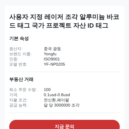
사용자 지정 레이저 조각 알루미늄 바코
드 태그 국가 프로젝트 자산 ID 태그
기본 속성
원산지:
중국 광둥
브랜드 이름:
Yongfu
인증:
ISO9001
모델 번호:
YF-NP0205
부동산 거래
최소 주문 수량:
100
가격:
0.1usd-0.8usd
지불 조건:
전신환,페이팔
공급 능력:
달 당 3000000 조각
지금 문의