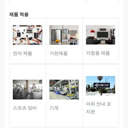
제품 적용
공공 자산 관리:
외부 시설, 공용 차량,
사무실 장비, 공공재 및 기타 시나리오
에 완벽하게 적응할 수 있으며, 식별 정
보를 오랫동안 안정적으로 운반할 수 있
습니다.그리고 자산 등록에 대한 완전한
가정용 제품
전자 제품
가전제품
지원을 제공, 재고 및 추적성
산업용 장비:
기기, 하드웨어 액세서리
및 기기를 표시하기에 적합합니다.라벨
은 작업장 및 산업 환경에서 장기 사용
중에도 명확하고 읽을 수 있습니다..
야외 안내 표
스포츠 장비
기계
지판