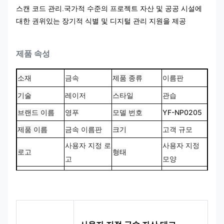
스캔 코드 관리.국가적 수준의 프로젝트 자산 및 공공 시설에
대한 권위있는 장기적 식별 및 디지털 관리 지원을 제공
제품 속성
소재
금속
제품 종류
이름판
기술
레이저
스타일
관습
브랜드 이름
영푸
모델 번호
YF-NP0205
제품 이름
금속 이름판
크기
고객 규모
사용자 지정 로
사용자 지정
로고
형태
고
모양
CMYK, 판톤,
100% 맞춤 제
색상
디자인
RAL 등
작