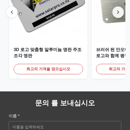
3D 로고 맞춤형 알루미늄 명판 주조
브러쉬 된 안오디
조각 명판
로고와 함께 평면
최고의 가격을 얻으십시오
최고의 가격
문의 를 보내십시오
이름 *