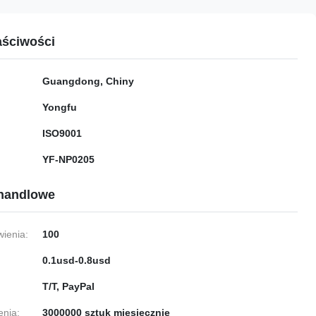
ściwości
Guangdong, Chiny
Yongfu
ISO9001
YF-NP0205
handlowe
ienia:
100
0.1usd-0.8usd
T/T, PayPal
enia:
3000000 sztuk miesięcznie