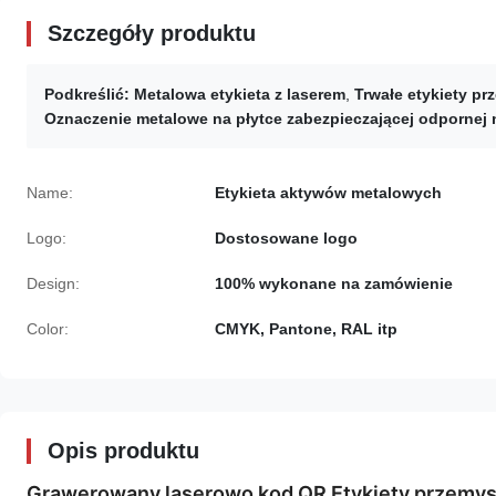
Szczegóły produktu
Podkreślić:
Metalowa etykieta z laserem
,
Trwałe etykiety p
Oznaczenie metalowe na płytce zabezpieczającej odpornej 
Name:
Etykieta aktywów metalowych
Logo:
Dostosowane logo
Design:
100% wykonane na zamówienie
Color:
CMYK, Pantone, RAL itp
Opis produktu
Grawerowany laserowo kod QR Etykiety przemys