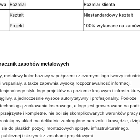
owa
Rozmiar
Rozmiar klienta
Kształt
Niestandardowy kształt
Projekt
100% wykonane na zamówi
nacznik zasobów metalowych
y, metalowy kolor bazowy w połączeniu z czarnymi logo tworzy industri
lny i wspaniały, a także zapewnia wysoką rozpoznawalność informacji.
fesjonalnego stylu logo projektów na poziomie krajowym i infrastruktur
iągliwy, a jednocześnie wysoce autorytatywny i profesjonalny. Podłoże
 technologią znakowania laserowego, a logo jest grawerowane na podł
przejrzyste i kompletne, nie boi się skomplikowanych warunków pracy 
ostokątny układ ma delikatnie zaokrąglone narożniki i krawędzie, dzięk
 się do płaskich pozycji montażowych sprzętu infrastrukturalnego,
 publicznej i skrzynek z zasobami projektowymi.