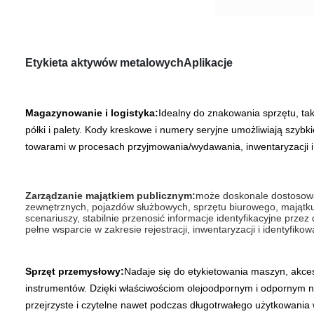
Etykieta aktywów metalowych
Aplikacje
Magazynowanie i logistyka:
Idealny do znakowania sprzętu, tak
półki i palety. Kody kreskowe i numery seryjne umożliwiają szybk
towarami w procesach przyjmowania/wydawania, inwentaryzacji i 
Zarządzanie majątkiem publicznym:
może doskonale dostosowa
zewnętrznych, pojazdów służbowych, sprzętu biurowego, majątku
scenariuszy, stabilnie przenosić informacje identyfikacyjne przez
pełne wsparcie w zakresie rejestracji, inwentaryzacji i identyfiko
Sprzęt przemysłowy:
Nadaje się do etykietowania maszyn, akce
instrumentów. Dzięki właściwościom olejoodpornym i odpornym na
przejrzyste i czytelne nawet podczas długotrwałego użytkowania