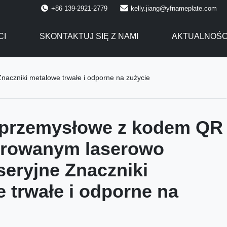
+86 139-2921-2779
kelly.jiang@yfnameplate.com
CI
SKONTAKTUJ SIĘ Z NAMI
AKTUALNOŚC
czniki metalowe trwałe i odporne na zużycie
y przemysłowe z kodem QR
rowanym laserowo
eryjne Znaczniki
 trwałe i odporne na