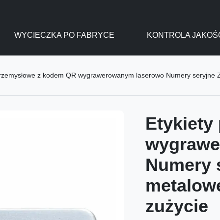
WYCIECZKA PO FABRYCE
KONTROLA JAKOŚ
przemysłowe z kodem QR wygrawerowanym laserowo Numery seryjne Zna
Etykiet
wygrawe
Numery s
metalowe
zużycie