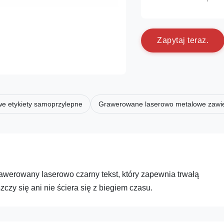
Z
a
p
y
t
a
j
t
e
r
a
z
.
e etykiety samoprzylepne
Grawerowane laserowo metalowe zawie
werowany laserowo czarny tekst, który zapewnia trwałą
szczy się ani nie ściera się z biegiem czasu.