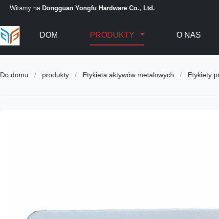
Witamy na
Dongguan Yongfu Hardware Co., Ltd.
DOM
PRODUKTY
O NAS
Do domu
/
produkty
/
Etykieta aktywów metalowych
/
Etykiety 