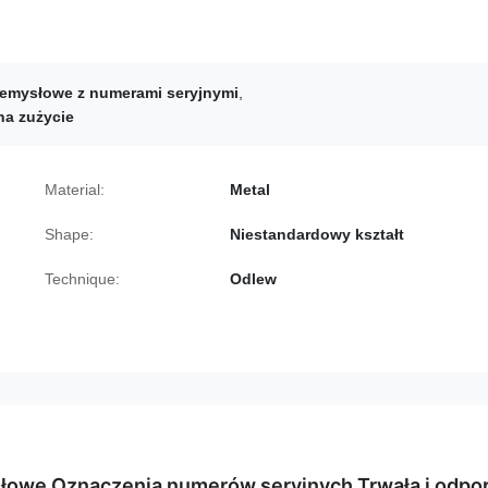
rzemysłowe z numerami seryjnymi
,
na zużycie
Material:
Metal
Shape:
Niestandardowy kształt
Technique:
Odlew
łowe Oznaczenia numerów seryjnych Trwała i odpo