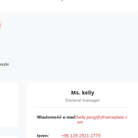
szki
Ms. kelly
General manager
Wiadomość e-mail:
kelly.jiang@yfnameplate.c
om
teren:
+86 139-2921-2779