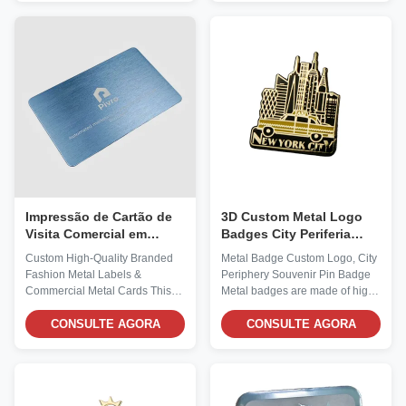
smooth vein lines that restore
arranged neatly in two upper
the sprawling shape of autumn
and lower rows. Its overall size
leaves. Paired with a light
is suitable for daily writing and
purple tassel lanyard, it
creative scenarios. The metal
combines the elegance of
has a uniform thickness, and the
traditional Chinese style with a
edges are polished to ensure a
soft aesthetic. In terms of
smooth, burr-free feel. The
material and craftsmanship, it
hollow-out edges are crisp, and
adopts gold-plating technology,
the letter lines are sharp, so
and the edges are polished
there’s no smudging
smooth to
Impressão de Cartão de
3D Custom Metal Logo
Visita Comercial em
Badges City Periferia
Cartão de Metal
Souvenir Pin Badges
Custom High-Quality Branded
Metal Badge Custom Logo, City
Personalizado de
Fashion Metal Labels &
Periphery Souvenir Pin Badge
Alumínio
Commercial Metal Cards This
Metal badges are made of high-
aluminum membership card and
quality metal as the base
nameplate uses aluminum as its
CONSULTE AGORA
material and are shaped into
CONSULTE AGORA
core base material. In terms of
three-dimensional forms and
printing technology, the product
delicate textures through
integrates a variety of high-end
various processes. They are not
technologies to achieve rich
only practical carriers for
visual effects. At the same time,
conveying identity and