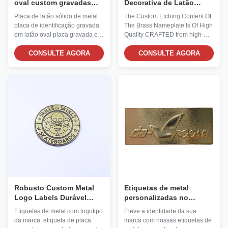
oval custom gravadas
Decorativa de Latão
Placas de nome de latão
Personalizada Retangular
Placa de latão sólido de metal
The Custom Etching Content Of
sólido resistentes à
com Gravação
placa de identificação gravada
The Brass Nameplate Is Of High
corrosão
em latão oval placa gravada em
Quality CRAFTED from high-
latão
density brass, it naturally has a
CONSULTE AGORA
warm golden metallic luster,
CONSULTE AGORA
combining durability and retro
texture. It accurately reproduces
the handwritten cursive
characters of "Christina
Thomas" and the serif font of
"CRAFTED BY KAPPA
CONCEPT", with smooth and
sharp lines and clear concave-
convex layers. The delicate
details can be perceived with a
light touch of the fingertip. With
the luxurious
Robusto Custom Metal
Etiquetas de metal
Logo Labels Durável
personalizadas no
gravado Metal Clothing
atacado, logotipo da
Etiquetas de metal com logotipo
Eleve a identidade da sua
Tags Resistente à
marca, etiqueta de placa
da marca, etiqueta de placa
marca com nossas etiquetas de
Corrosão
gravada