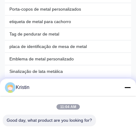
Porta-copos de metal personalizados
etiqueta de metal para cachorro
Tag de pendurar de metal
placa de identificação de mesa de metal
Emblema de metal personalizado
Sinalização de lata metálica
Marca de livro de metal personalizada
Kristin
Estêncil de metal personalizado
11:04 AM
cabide de medalha de metal
Good day, what product are you looking for?
enfeites de Natal de metal