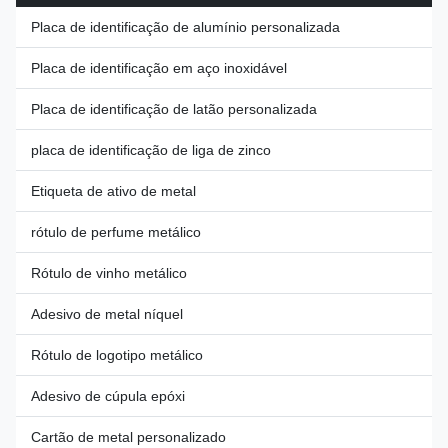
comes in sizes suitable for
metal coaster Technique Printed
common decorative scenarios
Style Custom Brand Name
Placa de identificação de alumínio personalizada
(custom
Yongfu Model Number YF-
NP0018 Product name Metal
Placa de identificação em aço inoxidável
Placa de identificação de latão personalizada
placa de identificação de liga de zinco
Etiqueta de ativo de metal
rótulo de perfume metálico
Rótulo de vinho metálico
Adesivo de metal níquel
Rótulo de logotipo metálico
Adesivo de cúpula epóxi
Cartão de metal personalizado