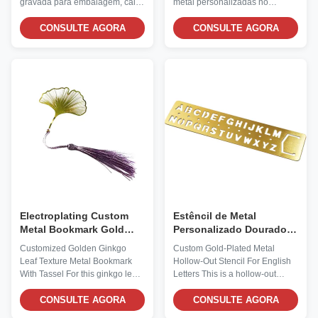
gravada para embalagem, caixa
metal personalizadas no
de presente, etiquetas de
atacado, projetadas para
vestuário
CONSULTE AGORA
empresas que buscam soluções
CONSULTE AGORA
de marca econômicas e de alta
qualidade.
Electroplating Custom
Estêncil de Metal
Metal Bookmark Gold
Personalizado Dourado
Ginkgo Leaf Bookmark
Vazado para Letras
Customized Golden Ginkgo
Custom Gold-Plated Metal
Com Tassel
Inglesas
Leaf Texture Metal Bookmark
Hollow-Out Stencil For English
With Tassel For this ginkgo leaf
Letters This is a hollow-out
metal bookmark, its design
metal stencil featuring 26
replicates the natural texture of
CONSULTE AGORA
English letters. The letters adopt
CONSULTE AGORA
ginkgo leaves, with delicate and
a clear sans-serif font design,