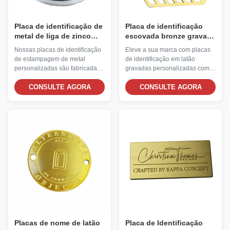
Placa de identificação de
Placa de identificação
metal de liga de zinco
escovada bronze gravada
prateada redonda
costume do metal com
Nossas placas de identificação
Eleve a sua marca com placas
personalizada 3D em
cor feita sob encomenda
de estampagem de metal
de identificação em latão
relevo
da etiqueta adesiva
personalizadas são fabricadas
gravadas personalizadas com
em liga de zinco durável,
um acabamento refinado em
utilizando matrizes de
CONSULTE AGORA
metal escovado. Cada placa é
CONSULTE AGORA
estampagem de alta precisão
gravada com precisão para
para produzir com eficiência
capturar seu logotipo ou texto
logotipos, textos e números de
com detalhes nítidos e, em
série em relevo ou rebaixados.
seguida, finalizada com um
toque de cor personalizado que
adiciona profundidade e
distinção.
Placas de nome de latão
Placa de Identificação