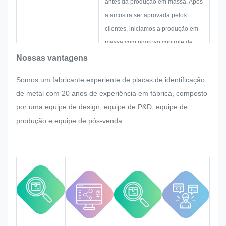
antes da produção em massa. Após
a amostra ser aprovada pelos
clientes, iniciamos a produção em
massa com rigoroso controle de
qualidade.
Nossas vantagens
Se houver algum reajuste solicitado
Somos um fabricante experiente de placas de identificação
pelo cliente repentinamente na
de metal com 20 anos de experiência em fábrica, composto
produção em massa da placa de
por uma equipe de design, equipe de P&D, equipe de
identificação, adesivo de metal,
produção e equipe de pós-venda.
etiqueta de metal e etiqueta,
faremos o possível para satisfazê-lo
se isso puder ser modificado.
Iremos monitorizar e controlar a
qualidade em todo o processo
garantindo que cumpre os
rigorosos requisitos de qualidade.