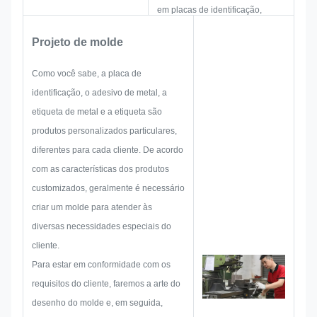
em placas de identificação,
etiquetas de metal e indústria de
Projeto de molde
etiquetas. Eles estão focados no
desenvolvimento e construção
Como você sabe, a placa de
de novos projetos. Primeiro, eles
identificação, o adesivo de metal, a
elaborarão toda a solução para
etiqueta de metal e a etiqueta são
um produto prático e holístico e,
produtos personalizados particulares,
em seguida, farão um esboço
diferentes para cada cliente. De acordo
para garantir que seja suficiente
com as características dos produtos
para satisfazer o cliente.
customizados, geralmente é necessário
Ao começar a desenvolver uma
criar um molde para atender às
placa de identificação, adesivo
diversas necessidades especiais do
de metal, etiqueta ou etiqueta de
cliente.
metal, consideraremos
Para estar em conformidade com os
antecipadamente todas as
requisitos do cliente, faremos a arte do
possibilidades de problemas que
desenho do molde e, em seguida,
possam ocorrer, como limitação