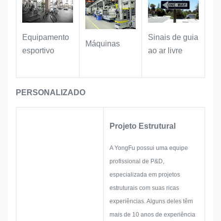
uma ampla gama de embalagens
de beleza e cuidados, como
frascos luxuosos de óleos
Equipamento
Sinais de guia
Máquinas
essenciais, recipientes para
esportivo
ao ar livre
cuidados com o corpo e frascos
de ambientadores para
automóveis, ajudando as marcas
PERSONALIZADO
a criar uma identidade visual
consistente e premium.
Projeto Estrutural
A YongFu possui uma equipe
profissional de P&D,
especializada em projetos
estruturais com suas ricas
experiências. Alguns deles têm
mais de 10 anos de experiência