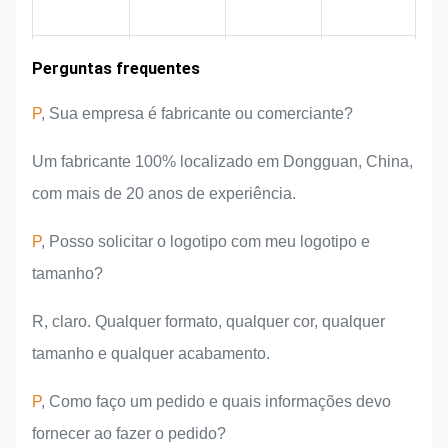
Experiência na
Perguntas frequentes
Área de
Apresentação
Vantagens do
mercado
da equipe
produto
indústria
P
, Sua empresa é fabricante ou comerciante?
Um fabricante 100% localizado em Dongguan, China,
com mais de 20 anos de experiência.
P
, Posso solicitar o logotipo com meu logotipo e
tamanho?
R, claro. Qualquer formato, qualquer cor, qualquer
tamanho e qualquer acabamento.
P
, Como faço um pedido e quais informações devo
fornecer ao fazer o pedido?