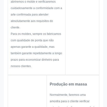
abriremos o molde e verificaremos
de tamanho, técnica de
cuidadosamente a conformidade com a
processo, tratamento de
arte confirmada para atender
superfície, controle de qualidade
absolutamente aos requisitos do
e assim por diante. Portanto,
cliente.
nossa equipe tem as habilidades
Para os moldes, sempre os fabricamos
necessárias para entregar
com qualidade de ponta que não
soluções brilhantes para você.
apenas garante a qualidade, mas
também garante repetidamente a longo
prazo para economizar dinheiro para
nossos clientes.
Produção em massa
Normalmente, faremos uma
amostra para o cliente verificar