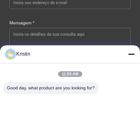
Mensagem *
Kristin
11:55 AM
Envie agora
Good day, what product are you looking for?
Endereço da empresa: n.o 46, Wenzhou Road, Zhouwu,
Dongcheng Street, cidade de Dongguan, província de
Guangdong
telefone: 0086-769-26627821-26627821