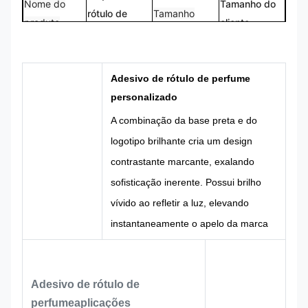
Nome do
Tamanho do
rótulo de
Tamanho
produto
cliente
perfume
Logotipo
Forma
Logotipo
Forma
personalizado
personalizada
Adesivo de rótulo de perfume
CMYK,
personalizado
100%
Cor
Pantone, RAL
Projeto
personalizado
A combinação da base preta e do
etc.
logotipo brilhante cria um design
contrastante marcante, exalando
sofisticação inerente. Possui brilho
vívido ao refletir a luz, elevando
instantaneamente o apelo da marca
do produto e fazendo com que ele se
destaque entre perfumes similares. O
Adesivo de rótulo de
substrato de alumínio possui
perfume
aplicações
excelente flexibilidade, permitindo