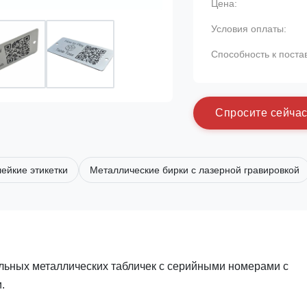
Цена:
Условия оплаты:
Способность к поста
С
п
р
о
с
и
т
е
с
е
й
ч
а
ейкие этикетки
Металлические бирки с лазерной гравировкой
льных металлических табличек с серийными номерами с
.