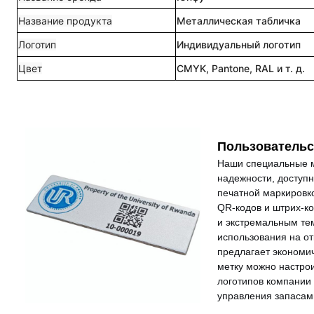
Название продукта
Металлическая табличка
Логотип
Индивидуальный логотип
Цвет
CMYK, Pantone, RAL и т. д.
Пользовательс
Наши специальные м
надежности, доступ
печатной маркировко
QR-кодов и штрих-ко
и экстремальным те
использования на от
предлагает экономи
метку можно настро
логотипов компании
управления запасами