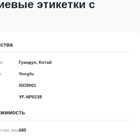
евые этикетки с
ю
ства
я:
Гуандун, Китай
:
Yongfu
ISO9001
YF-NP0238
ижимость
тво заказа:
100