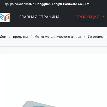
Добро пожаловать в
Dongguan Yongfu Hardware Co., Ltd.
ГЛАВНАЯ СТРАНИЦА
ПРОДУКЦИЯ
Дом
/
продукты
/
Метка металлического актива
/
Изготовленны