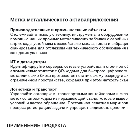
Метка металлического актива
приложения
Производственные и промышленные объекты
Отслеживайте тяжелую технику, инструменты и оборудование
помощью наших прочных металлических табличек с серийны
штрих-коды устойчивы к воздействию масла, тепла и вибрац
сканирование для отслеживания технического обслуживания 
заводских условиях.
ИТ и дата-центры
Идентифицируйте серверы, сетевые устройства и стоечное 
алюминиевых этикеток с QR-кодами для быстрого цифрового 
металлические бирки противостоят статическому разряду и 
ограниченном пространстве, сохраняя при этом четкость ска
Логистика и транспорт
Управляйте автопарком, транспортными контейнерами и скл
меток со штрих-кодом из нержавеющей стали, которые выде
условий и частое обращение. Постоянная печатная маркиро
процесс регистрации/выдачи и упрощает видимость цепочки п
ПРИМЕНЕНИЕ ПРОДУКТА