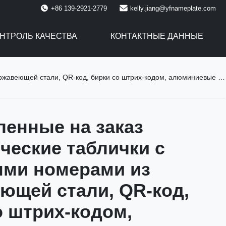
+86 139-2921-2779
kelly.jiang@yfnameplate.com
НТРОЛЬ КАЧЕСТВА
КОНТАКТНЫЕ ДАННЫЕ
 стали, QR-код, бирки со штрих-кодом, алюминиевые этикетки с печатью
ленные на заказ
ческие таблички с
ми номерами из
ющей стали, QR-код,
о штрих-кодом,