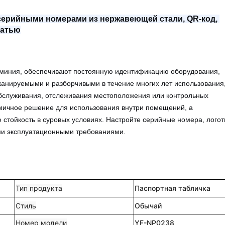
 серийными номерами из нержавеющей стали, QR-код, 
чатью
юминия, обеспечивают постоянную идентификацию оборудования,
канируемыми и разборчивыми в течение многих лет использования
обслуживания, отслеживания местоположения или контрольных
мичное решение для использования внутри помещений, а
стойкость в суровых условиях. Настройте серийные номера, лого
ыми эксплуатационными требованиями.
Тип продукта
Паспортная табличка
Стиль
Обычай
Номер модели
YF-NP0238