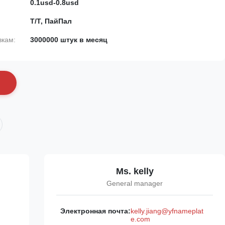
0.1usd-0.8usd
Т/Т, ПайПал
вкам:
3000000 штук в месяц
с
Ms. kelly
General manager
Электронная почта:
kelly.jiang@yfnameplat
e.com