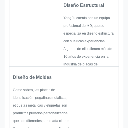
Diseño Estructural
YongFu cuenta con un equipo
profesional de I+D, que se
especializa en diseño estructural
con sus ricas experiencias.
Algunos de ellos tienen más de
10 años de experiencia en la
industria de placas de
identificación, pegatinas
Diseño de Moldes
metálicas y etiquetas metálicas.
Se centran en desarrollar y
Como saben, las placas de
construir nuevos proyectos.
identificación, pegatinas metálicas,
Primero, elaborarán todas las
etiquetas metálicas y etiquetas son
soluciones para la producción
productos privados personalizados,
práctica integral y luego
que son diferentes para cada cliente.
diseñarán un boceto para