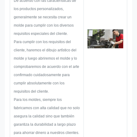
De acuerdo con las características de
asegurarse de que sea suficiente
los productos personalizados,
para satisfacer al cliente.
generalmente se necesita crear un
Al comenzar a desarrollar una
molde para cumplir con los diversos
placa de identificación, pegatina
requisitos especiales del cliente.
metálica, etiqueta metálica o
Para cumplir con los requisitos del
etiqueta, consideraremos todas
cliente, haremos el dibujo artístico del
las posibilidades de problemas
molde y luego abriremos el molde y lo
que puedan ocurrir con
comprobaremos de acuerdo con el arte
anticipación, como limitaciones
confirmado cuidadosamente para
de tamaño, técnica de proceso,
cumplir absolutamente con los
tratamiento de superficie, control
requisitos del cliente.
de calidad, etc. Por lo tanto,
Para los moldes, siempre los
nuestro equipo tiene las
fabricamos con alta calidad que no solo
habilidades para ofrecerle
asegura la calidad sino que también
soluciones brillantes.
garantiza la durabilidad a largo plazo
para ahorrar dinero a nuestros clientes.