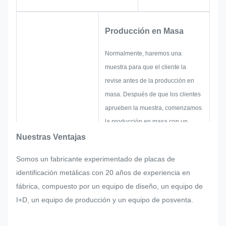
Producción en Masa
Normalmente, haremos una
muestra para que el cliente la
revise antes de la producción en
masa. Después de que los clientes
aprueben la muestra, comenzamos
la producción en masa con un
estricto control de calidad.
Nuestras Ventajas
Si hay algún reajuste solicitado por
Somos un fabricante experimentado de placas de
el cliente de repente en la
identificación metálicas con 20 años de experiencia en
producción en masa de la placa de
fábrica, compuesto por un equipo de diseño, un equipo de
identificación, pegatina metálica,
I+D, un equipo de producción y un equipo de posventa.
etiqueta metálica o etiqueta,
haremos todo lo posible para