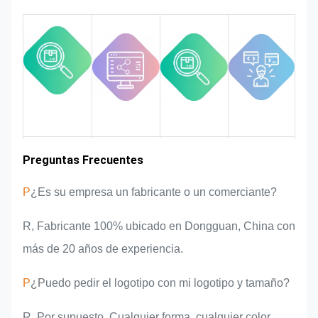
satisfacerlo si se puede modificar.
Monitorizaremos y controlaremos la
calidad en todo el proceso
asegurando que cumpla con los
rigurosos requisitos de calidad.
Experiencia en
Preguntas Frecuentes
Área de
Presentación
Ventajas del
mercado
del equipo
producto
la industria
P
¿Es su empresa un fabricante o un comerciante?
R, Fabricante 100% ubicado en Dongguan, China con
más de 20 años de experiencia.
P
¿Puedo pedir el logotipo con mi logotipo y tamaño?
R, Por supuesto. Cualquier forma, cualquier color,