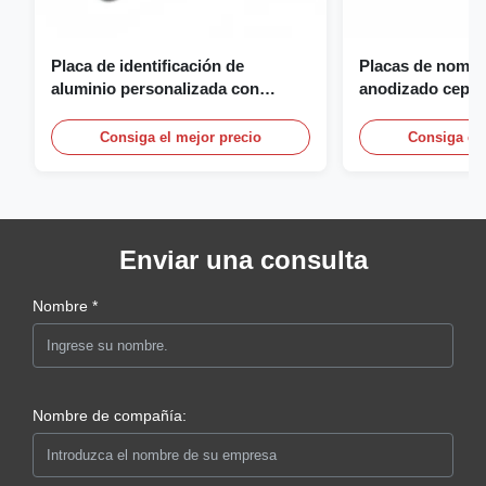
Placa de identificación de
Placas de nombr
aluminio personalizada con
anodizado cepill
logotipo 3D, fundición y grabado
nombre personal
con logotipo
Consiga el mejor precio
Consiga el 
Enviar una consulta
Nombre *
Nombre de compañía: