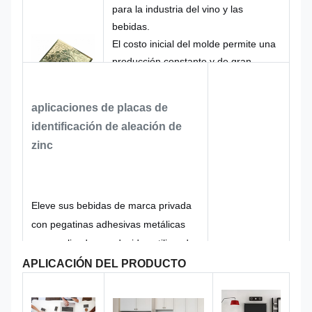
para la industria del vino y las
bebidas.
El costo inicial del molde permite una
producción constante y de gran
volumen de etiquetas metálicas
premium con logotipos en relieve o
aplicaciones de placas de
grabados. Una vez creado el molde,
identificación de aleación de
se beneficia de pedidos repetidos
zinc
rentables y un control de calidad
excepcional, lo que la convierte en
una solución ideal para empresas
comprometidas con la construcción
Eleve sus bebidas de marca privada
de marca a largo plazo.
con pegatinas adhesivas metálicas
personalizadas producidas utilizando
moldes dedicados. Si bien se aplica
APLICACIÓN DEL PRODUCTO
una tarifa única de configuración de
molde, este enfoque garantiza