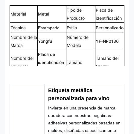
Tipo de
Placa de
Material
Metal
Producto
identificación
Técnica
Estilo
Personalizado
Estampado
Nombre de la
Número de
Yongfu
YF-NP0136
Marca
Modelo
Placa de
Nombre del
Tamaño del
identificación
Tamaño
producto
Cliente
metálica
Logotipo
Forma
Logotipo
Forma
Personalizado
Personalizada
Etiqueta metálica
CMYK,
personalizada para vino
100% Hecho
Color
Pantone, RAL,
Diseño
Invierta en una presencia de marca
a Medida
etc.
duradera con nuestras pegatinas
adhesivas personalizadas basadas en
moldes, diseñadas específicamente