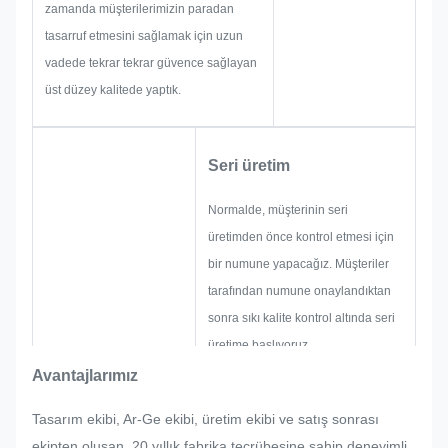
zamanda müşterilerimizin paradan
tasarruf etmesini sağlamak için uzun
vadede tekrar tekrar güvence sağlayan
üst düzey kalitede yaptık.
Seri üretim
Normalde, müşterinin seri
üretimden önce kontrol etmesi için
bir numune yapacağız. Müşteriler
tarafından numune onaylandıktan
sonra sıkı kalite kontrol altında seri
üretime başlıyoruz.
İsim levhası, metal çıkartma, metal
Avantajlarımız
etiket ve etiketin seri üretiminde
Tasarım ekibi, Ar-Ge ekibi, üretim ekibi ve satış sonrası
müşteri tarafından aniden herhangi
ekipten oluşan, 20 yıllık fabrika tecrübesine sahip deneyimli