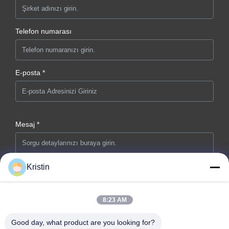
Telefon numarası
E-posta *
Mesaj *
Kristin
8:23 AM
Şimdi gönder
Good day, what product are you looking for?