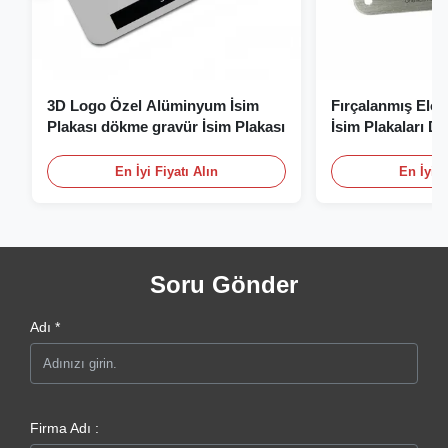
3D Logo Özel Alüminyum İsim
Fırçalanmış Elo
Plakası dökme gravür İsim Plakası
İsim Plakaları D
Plakası Logolu
En İyi Fiyatı Alın
En İyi F
Soru Gönder
Adı *
Firma Adı :