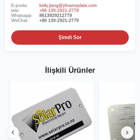
E-posta:
kelly.jiang@yfnameplate.com
tele:
+86 139-2921-2779
Whatsapp:
8613929212779
WeChat:
+86 139-2921-2779
Şimdi Sor
İlişkili Ürünler