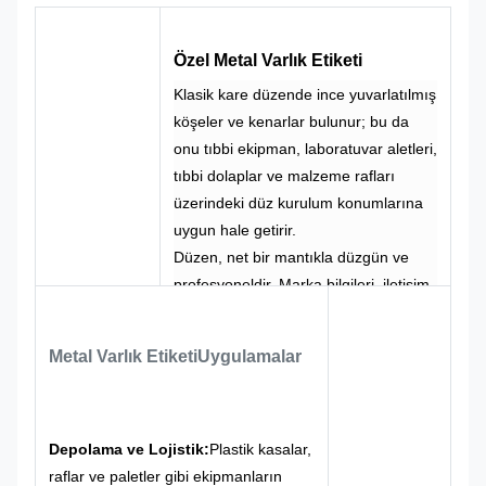
%100 Özel
Renk
Pantone, RAL
Tasarım
Yapım
vb.
Özel Metal Varlık Etiketi
Klasik kare düzende ince yuvarlatılmış
köşeler ve kenarlar bulunur; bu da
onu tıbbi ekipman, laboratuvar aletleri,
tıbbi dolaplar ve malzeme rafları
üzerindeki düz kurulum konumlarına
uygun hale getirir.
Düzen, net bir mantıkla düzgün ve
profesyoneldir. Marka bilgileri, iletişim
bilgileri, barkodlar ve seri numaraları,
net bir bilgi hiyerarşisiyle ayrı
Metal Varlık Etiketi
Uygulamalar
bölgelerde düzenlenir. Bu sadece
marka imajının standartlaştırılmış
görüntülenmesini sağlamakla kalmaz,
aynı zamanda tarama işlemlerinin
Depolama ve Lojistik:
Plastik kasalar,
rahatlığını da hesaba katar.
raflar ve paletler gibi ekipmanların