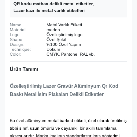
QR kodu matbaa delikli metal etiketler
,
Lazer kazı ile metal varlık etiketleri
Name:
Metal Varlık Etiketi
Material:
maden
Logo:
Özelleştirilmiş logo
Shape:
Özel Şekil
Design:
%100 Özel Yapım
Technique:
Döküm
Color:
CMYK, Pantone, RAL vb.
Ürün Tanımı
Özelleştirilmiş Lazer Gravür Alüminyum Qr Kod
Baskı Metal İsim Plakaları Delikli Etiketler
Bu özel alüminyum metal barkod etiketi, özel olarak üretilmiş
tıbbi sınıf, uzun ömürlü ve dayanıklı bir akıllı tanımlama
aksesuarıdır. Marka imajının standartlaştırılmış gösterimi,