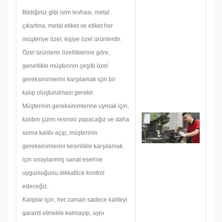
bütünsel pratik üretim için tüm
Bildiğiniz gibi isim levhası, metal
çözümü hazırlayacaklar ve
çıkartma, metal etiket ve etiket her
ardından müşteriyi memnun
müşteriye özel, kişiye özel ürünlerdir.
edecek kadar emin olmak için bir
Özel ürünlerin özelliklerine göre,
taslak hazırlayacaklar.
genellikle müşterinin çeşitli özel
Bir isim plakası, metal çıkartma,
gereksinimlerini karşılamak için bir
metal etiket veya etiket
kalıp oluşturulması gerekir.
geliştirmeye başladığımızda,
Müşterinin gereksinimlerine uymak için,
boyut sınırlaması, proses tekniği,
kalıbın çizim resmini yapacağız ve daha
yüzey işlemi, kalite kontrol vb.
sonra kalıbı açıp, müşterinin
gibi oluşabilecek tüm sorun
gereksinimlerini kesinlikle karşılamak
olasılıklarını önceden dikkate
için onaylanmış sanat eserine
alacağız. Bu nedenle ekibimiz
uygunluğunu dikkatlice kontrol
sizin için mükemmel çözümler
edeceğiz.
sunma becerisine sahiptir.
Kalıplar için, her zaman sadece kaliteyi
garanti etmekle kalmayıp, aynı