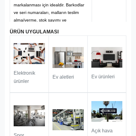
Profesyonel ve görkemli olup, tıp ve
markalanması için idealdir. Barkodlar
sağlık sektörünün kullanım tarzına
ve seri numaraları, malların teslim
tamamen uygundur.
alma/verme, stok sayımı ve
Klasik markanın beyaz ve siyah
izlenebilirlik süreçlerinde hızlı ve
ÜRÜN UYGULAMASI
kontrastlı grafik ve metinlerle
verimli yönetilmesini sağlar.
eşleştirilen parlak kırmızı arka planı,
profesyonellik ve standardizasyonu
birleştirerek istikrar ve ihtişam
Kamu varlık yönetimi:
dış mekan
duygusu yayıyor.
tesislerine, resmi araçlara, ofis
Elektronik
Ev ürünleri
Ev aletleri
ekipmanlarına, kamu varlıklarına ve
ürünler
diğer senaryolara mükemmel uyum
sağlayabilir, kimlik bilgilerini uzun süre
stabil bir şekilde taşıyabilir, varlık
kaydı, envanter ve izlenebilirlik
konusunda tam destek sağlayabilir.
Açık hava
Spor