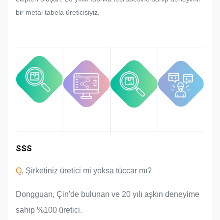
bir yeniden ayarlama talep edilirse,
bir metal tabela üreticisiyiz.
değiştirilebiliyorsa bunu karşılamak
için elimizden geleni yapacağız.
Tüm süreç boyunca kaliteyi
izleyecek ve kontrol edeceğiz,
böylece sıkı kalite gerekliliklerini
karşılayacağız.
Endüstri
SSS
Ürün
Pazar alanı
Takım tanıtımı
avantajları
deneyimi
Q
, Şirketiniz üretici mi yoksa tüccar mı?
Dongguan, Çin'de bulunan ve 20 yılı aşkın deneyime
sahip %100 üretici.