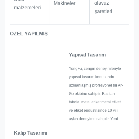
Endüstriyel Ekipmanlar:
Makinelerin,
kılavuz
Makineler
malzemeleri
donanım aksesuarlarının ve aletlerin
işaretleri
etiketlenmesi için uygundur. Yağa ve
aşınmaya dayanıklı özellikleriyle
ÖZEL YAPILMIŞ
etiketler, atölye ve endüstriyel
ortamlarda uzun süreli kullanımlarda
bile net ve okunaklı kalır.
Yapısal Tasarım
YongFu, zengin deneyimleriyle
yapısal tasarım konusunda
uzmanlaşmış profesyonel bir Ar-
Ge ekibine sahiptir. Bazıları
tabela, metal etiket metal etiket
ve etiket endüstrisinde 10 yılı
aşkın deneyime sahiptir. Yeni
projeler geliştirmeye ve inşa
Kalıp Tasarımı
etmeye odaklanıyorlar. Öncelikle