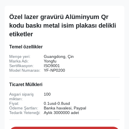
Özel lazer gravürü Alüminyum Qr
kodu baskı metal isim plakası delikli
etiketler
Temel özellikler
Menşe yeri:
Guangdong, Çin
Marka Adı:
Yongfu
Sertifikasyon:
ISO9001
Model Numarası:
YF-NP0200
Ticaret Mülkleri
Asgari sipariş
100
miktarı:
Fiyat:
0.1usd-0.8usd
Ödeme Şartları:
Banka havalesi, Paypal
Tedarik Yeteneği:
Aylık 3000000 adet