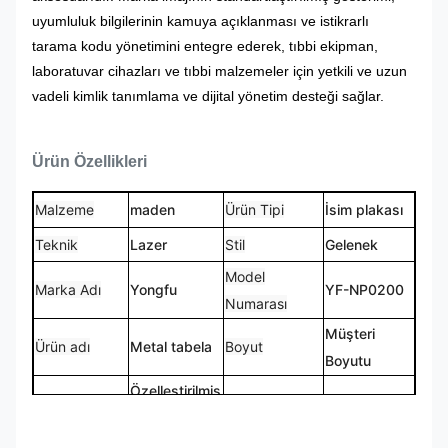
uyumluluk bilgilerinin kamuya açıklanması ve istikrarlı
tarama kodu yönetimini entegre ederek, tıbbi ekipman,
laboratuvar cihazları ve tıbbi malzemeler için yetkili ve uzun
vadeli kimlik tanımlama ve dijital yönetim desteği sağlar.
Ürün Özellikleri
Malzeme
maden
Ürün Tipi
İsim plakası
Teknik
Lazer
Stil
Gelenek
Model
Marka Adı
Yongfu
YF-NP0200
Numarası
Müşteri
Ürün adı
Metal tabela
Boyut
Boyutu
Özelleştirilmiş
Logo
Şekil
Özel Şekil
Logo
CMYK,