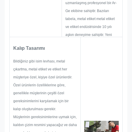
uzmanlaşmış profesyonel bir Ar-
Ge ekibine sahiptir. Bazıları
tabela, metal etiket metal etiket
ve etiket endüstrisinde 10 yılı
aşkın deneyime sahiptir. Yeni
projeler geliştirmeye ve inşa
Kalıp Tasarımı
etmeye odaklanıyorlar. Öncelikle
bütünsel pratik üretim için tüm
Bildiğiniz gibi isim levhası, metal
çözümü hazırlayacaklar ve
çıkartma, metal etiket ve etiket her
ardından müşteriyi memnun
müşteriye özel, kişiye özel ürünlerdir.
edecek kadar emin olmak için bir
Özel ürünlerin özelliklerine göre,
taslak hazırlayacaklar.
genellikle müşterinin çeşitli özel
Bir isim plakası, metal çıkartma,
gereksinimlerini karşılamak için bir
metal etiket veya etiket
kalıp oluşturulması gerekir.
geliştirmeye başladığımızda,
Müşterinin gereksinimlerine uymak için,
boyut sınırlaması, proses tekniği,
kalıbın çizim resmini yapacağız ve daha
yüzey işlemi, kalite kontrol vb.