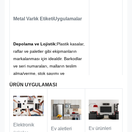
etiketlerden çok daha
uzundur.
Kurulum ve kullanım
Metal Varlık Etiketi
Uygulamalar
sırasında ekipmanın veya personelin
çizilmesini önlemek ve ofis ve kamu
ekipmanlarının güvenlik yönetimi
gereksinimlerini karşılamak için
Depolama ve Lojistik:
Plastik kasalar,
tabelanın köşeleri keskin çapaksız
raflar ve paletler gibi ekipmanların
olarak yuvarlatılmıştır.
markalanması için idealdir. Barkodlar
ve seri numaraları, malların teslim
alma/verme, stok sayımı ve
izlenebilirlik süreçlerinde hızlı ve
ÜRÜN UYGULAMASI
verimli yönetilmesini sağlar.
Kamu varlık yönetimi:
dış mekan
tesislerine, resmi araçlara, ofis
Elektronik
Ev ürünleri
Ev aletleri
ekipmanlarına, kamu varlıklarına ve