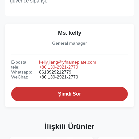
güvence siparişi.
Ms. kelly
General manager
E-posta:
kelly.jiang@yfnameplate.com
tele:
+86 139-2921-2779
Whatsapp:
8613929212779
WeChat:
+86 139-2921-2779
Şimdi Sor
İlişkili Ürünler