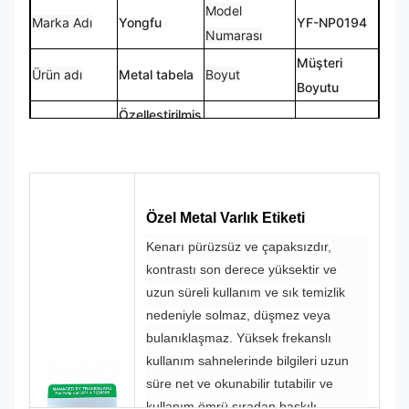
Model
Marka Adı
Yongfu
YF-NP0194
Numarası
Müşteri
Ürün adı
Metal tabela
Boyut
Boyutu
Özelleştirilmiş
Logo
Şekil
Özel Şekil
Logo
CMYK,
%100 Özel
Renk
Pantone, RAL
Tasarım
Yapım
vb.
Özel Metal Varlık Etiketi
Kenarı pürüzsüz ve çapaksızdır,
kontrastı son derece yüksektir ve
uzun süreli kullanım ve sık temizlik
nedeniyle solmaz, düşmez veya
bulanıklaşmaz. Yüksek frekanslı
kullanım sahnelerinde bilgileri uzun
süre net ve okunabilir tutabilir ve
kullanım ömrü sıradan baskılı