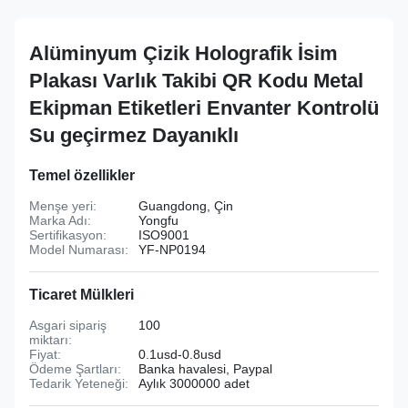
Alüminyum Çizik Holografik İsim
Plakası Varlık Takibi QR Kodu Metal
Ekipman Etiketleri Envanter Kontrolü
Su geçirmez Dayanıklı
Temel özellikler
Menşe yeri:
Guangdong, Çin
Marka Adı:
Yongfu
Sertifikasyon:
ISO9001
Model Numarası:
YF-NP0194
Ticaret Mülkleri
Asgari sipariş
100
miktarı:
Fiyat:
0.1usd-0.8usd
Ödeme Şartları:
Banka havalesi, Paypal
Tedarik Yeteneği:
Aylık 3000000 adet