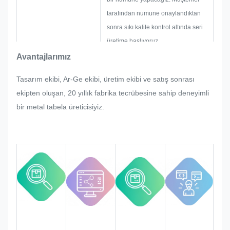
tarafından numune onaylandıktan
sonra sıkı kalite kontrol altında seri
üretime başlıyoruz.
İsim levhası, metal çıkartma, metal
Avantajlarımız
etiket ve etiketin seri üretiminde
Tasarım ekibi, Ar-Ge ekibi, üretim ekibi ve satış sonrası
müşteri tarafından aniden herhangi
ekipten oluşan, 20 yıllık fabrika tecrübesine sahip deneyimli
bir yeniden ayarlama talep edilirse,
bir metal tabela üreticisiyiz.
değiştirilebiliyorsa bunu karşılamak
için elimizden geleni yapacağız.
Tüm süreç boyunca kaliteyi
izleyecek ve kontrol edeceğiz,
böylece sıkı kalite gerekliliklerini
karşılayacağız.