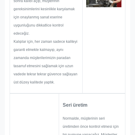
sonra kalıbı açıp, müşterinin
gibi oluşabilecek tüm sorun
gereksinimlerini kesinlikle karşılamak
olasılıklarını önceden dikkate
için onaylanmış sanat eserine
alacağız. Bu nedenle ekibimiz
uygunluğunu dikkatlice kontrol
sizin için mükemmel çözümler
edeceğiz.
sunma becerisine sahiptir.
Kalıplar için, her zaman sadece kaliteyi
garanti etmekle kalmayıp, aynı
zamanda müşterilerimizin paradan
tasarruf etmesini sağlamak için uzun
vadede tekrar tekrar güvence sağlayan
üst düzey kalitede yaptık.
Seri üretim
Normalde, müşterinin seri
üretimden önce kontrol etmesi için
bir numune yapacağız. Müşteriler