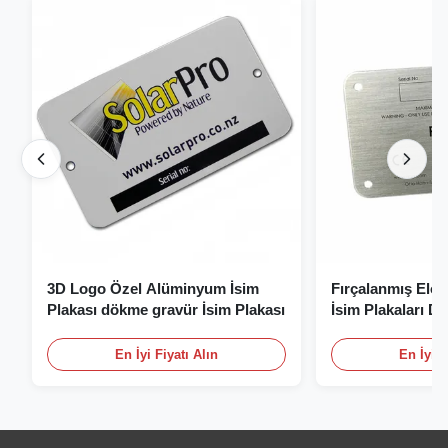
3D Logo Özel Alüminyum İsim
Fırçalanmış Elo
Plakası dökme gravür İsim Plakası
İsim Plakaları D
Plakası Logolu
En İyi Fiyatı Alın
En İyi F