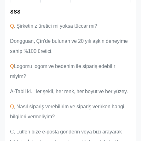
Endüstri
SSS
Ürün
Pazar alanı
Takım tanıtımı
avantajları
deneyimi
Q
, Şirketiniz üretici mi yoksa tüccar mı?
Dongguan, Çin'de bulunan ve 20 yılı aşkın deneyime
sahip %100 üretici.
Q
Logomu logom ve bedenim ile sipariş edebilir
miyim?
A-Tabii ki. Her şekil, her renk, her boyut ve her yüzey.
Q
, Nasıl sipariş verebilirim ve sipariş verirken hangi
bilgileri vermeliyim?
C, Lütfen bize e-posta gönderin veya bizi arayarak