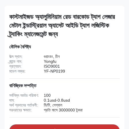
কাস্টমাইজড অ্যালুমিনিয়াম রেড বারকোড ট্যাগ লেজার
মেটাল ইন্ডাস্ট্রিয়াল অ্যাসেট আইডি ট্যাগ লজিস্টিক
ট্র্যাকিং ম্যানেজমেন্ট জন্য
মৌলিক বৈশিষ্ট্য
উত্স স্থান:
গুয়াংডং, চীন
ব্র্যান্ড নাম:
Yongfu
প্রত্যয়ন:
ISO9001
মডেল নম্বর:
YF-NP0199
বাণিজ্যিক সম্পত্তি
সর্বনিম্ন অর্ডার পরিমাণ:
100
দাম:
0.1usd-0.8usd
অর্থ প্রদানের শর্তাবলী:
টি/টি, পেপ্যাল
সরবরাহের ক্ষমতা:
প্রতি মাসে 3000000 টুকরা