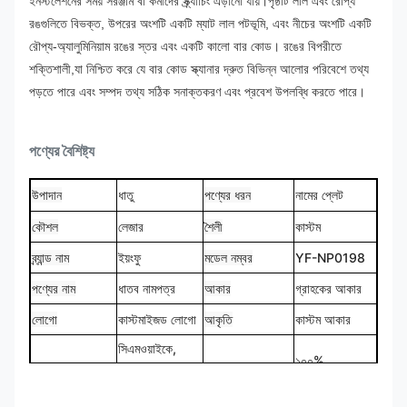
ইনস্টলেশনের সময় সরঞ্জাম বা কর্মীদের স্ক্র্যাচিং এড়ানো যায়।
পৃষ্ঠটি লাল এবং রৌপ্য
রঙগুলিতে বিভক্ত, উপরের অংশটি একটি ম্যাট লাল পটভূমি, এবং নীচের অংশটি একটি
রৌপ্য-অ্যালুমিনিয়াম রঙের স্তর এবং একটি কালো বার কোড। রঙের বিপরীতে
শক্তিশালী,যা নিশ্চিত করে যে বার কোড স্ক্যানার দ্রুত বিভিন্ন আলোর পরিবেশে তথ্য
পড়তে পারে এবং সম্পদ তথ্য সঠিক সনাক্তকরণ এবং প্রবেশ উপলব্ধি করতে পারে।
পণ্যের বৈশিষ্ট্য
উপাদান
ধাতু
পণ্যের ধরন
নামের প্লেট
কৌশল
লেজার
শৈলী
কাস্টম
ব্র্যান্ড নাম
ইয়ংফু
মডেল নম্বর
YF-NP0198
পণ্যের নাম
ধাতব নামপত্র
আকার
গ্রাহকের আকার
লোগো
কাস্টমাইজড লোগো
আকৃতি
কাস্টম আকার
সিএমওয়াইকে,
১০০%
রঙ
প্যানটোন, আরএল
ডিজাইন
কাস্টমাইজড
ইত্যাদি