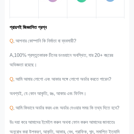
বাজার এলাকা
দলগত পরিচয়
পণ্যের সুবিধা
শিল্প অভিজ্ঞতা
প্রায়শই জিজ্ঞাসিত প্রশ্ন
Q
, আপনার কোম্পানি কি নির্মাতা বা ব্যবসায়ী?
A,100% প্রস্তুতকারক চীনের ডংগুয়ানে অবস্থিত, যার 20+ বছরের
অভিজ্ঞতা রয়েছে।
Q
, আমি আমার লোগো এবং আকার সঙ্গে লোগো অর্ডার করতে পারেন?
অবশ্যই, যে কোন আকৃতি, রঙ, আকার এবং ফিনিস।
Q
, আমি কিভাবে অর্ডার করব এবং অর্ডার দেওয়ার সময় কি তথ্য দিতে হবে?
উঃ দয়া করে আমাদের ইমেইল করুন অথবা ফোন করুন আমাদের জানাতেঃ
অনুরোধ করা উপকরণ, আকৃতি, আকার, বেধ, গ্রাফিক, শব্দ, সমাপ্তি ইত্যাদি