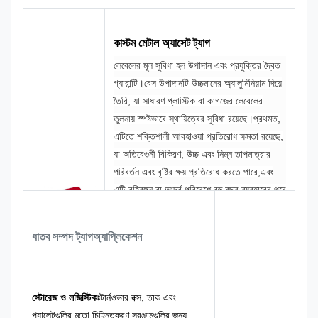
কাস্টম মেটাল অ্যাসেট ট্যাগ
লেবেলের মূল সুবিধা হল উপাদান এবং প্রযুক্তির দ্বৈত
গ্যারান্টি।
বেস উপাদানটি উচ্চমানের অ্যালুমিনিয়াম দিয়ে
তৈরি, যা সাধারণ প্লাস্টিক বা কাগজের লেবেলের
তুলনায় স্পষ্টভাবে স্থায়িত্বের সুবিধা রয়েছে।
প্রথমত,
এটিতে শক্তিশালী আবহাওয়া প্রতিরোধ ক্ষমতা রয়েছে,
যা অতিবেগুনী বিকিরণ, উচ্চ এবং নিম্ন তাপমাত্রার
পরিবর্তন এবং বৃষ্টির ক্ষয় প্রতিরোধ করতে পারে,এবং
এটি বহিরঙ্গন বা আর্দ্র পরিবেশে বহু বছর ব্যবহারের পরে
বিবর্ণ বা বিকৃত হবে না.
দ্বিতীয়ত, এটি স্ক্র্যাচ প্রতিরোধী
এবং পরিধান প্রতিরোধী। পৃষ্ঠটি বিশেষভাবে শক্ত করা
ধাতব সম্পদ ট্যাগ
অ্যাপ্লিকেশন
হয়েছে, যা সরঞ্জাম হ্যান্ডলিং এবং দৈনিক পরিষ্কারের
সময় ঘর্ষণ এবং ঘর্ষণ প্রতিরোধ করতে পারে,এবং বার
কোড এবং টেক্সট পরিধান দ্বারা অস্পষ্ট করা সহজ
নয়.
একই সময়ে, অ্যালুমিনিয়াম উপাদান নিজেই চমৎকার
স্টোরেজ ও লজিস্টিকঃ
টার্নওভার বক্স, তাক এবং
জারা প্রতিরোধের আছে, যা তেল, রাসায়নিক এবং ধুলো
প্যালেটগুলির মতো চিহ্নিতকরণ সরঞ্জামগুলির জন্য