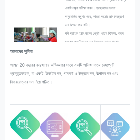
একটি নমুনা পরীক্ষা করব। গ্রাহকদের দ্বারা
অনুমোদিত নমুনার পরে, আমরা কঠোর মান নিয়ন্ত্রণে
ভর উত্পাদন শুরু করি।
যদি গ্রাহক হঠাৎ নামের প্লেট, ধাতব স্টিকার, ধাতব
লেবেল এবং ট্যাগের ভর উত্পাদনে কোনও পুনরায়
সমন্বয় করার অনুরোধ করেন তবে আমরা এটি
আমাদের সুবিধা
সংশোধন করতে পারলে সন্তুষ্ট করার জন্য যথাসাধ্য
আমরা 20 বছরের কারখানার অভিজ্ঞতার সাথে একটি অভিজ্ঞ ধাতব নেমপ্লেট
চেষ্টা করব।
প্রস্তুতকারক, যা একটি ডিজাইন দল, গবেষণা ও উন্নয়ন দল, উত্পাদন দল এবং
আমরা পুরো প্রক্রিয়া জুড়ে মানের উপর নজর রাখব
বিক্রয়োত্তর দল নিয়ে গঠিত।
এবং নিয়ন্ত্রণ করব যাতে এটি কঠোর মানের
প্রয়োজনীয়তা পূরণ করে।