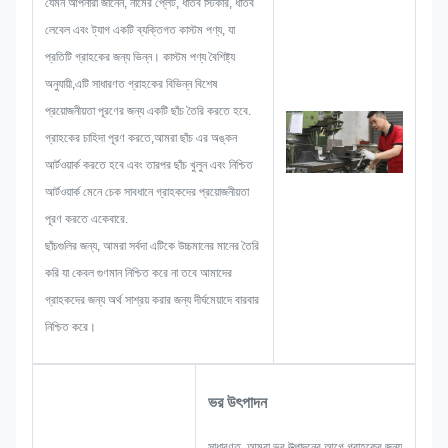
যেমন আপনারা জানেন, নামের প্লেট, ধাতব স্টিকার, ধাতব
সম্ভাবনা যে আগাম ঘটতে পারে বিবেচনা করবে,
লেবেল এবং ট্যাগ একটি ব্যক্তিগত কাস্টম পণ্য, যা
যেমন আকার সীমাবদ্ধতা, প্রক্রিয়া কৌশল,পৃষ্ঠের
প্রতিটি গ্রাহকের জন্য ভিন্ন। কাস্টম পণ্য বৈশিষ্ট্য
চিকিত্সাতাই আমাদের টিমের দক্ষতা আছে আপনার
অনুযায়ী,এটি সাধারণত গ্রাহকের বিভিন্ন বিশেষ
জন্য উজ্জ্বল সমাধান দেওয়ার।
প্রয়োজনীয়তা পূরণের জন্য একটি ছাঁচ তৈরি করতে হবে.
গ্রাহকের চাহিদা পূরণ করতে,আমরা ছাঁচ এর অঙ্কন
আর্টওয়ার্ক করতে হবে এবং তারপর ছাঁচ খুলুন এবং নিশ্চিত
আর্টওয়ার্ক মেনে চেক সাবধানে গ্রাহকদের প্রয়োজনীয়তা
পূরণ করতে একেবারে.
ছাঁচগুলির জন্য, আমরা সর্বদা এটিকে উচ্চমানের মানের তৈরি
করি যা কেবল গুণমান নিশ্চিত করে না তবে আমাদের
গ্রাহকদের জন্য অর্থ সাশ্রয় করার জন্য দীর্ঘমেয়াদে বারবার
নিশ্চিত করে।
ভর উৎপাদন
সাধারণত, আমরা ভর উত্পাদনের আগে গ্রাহকের জন্য