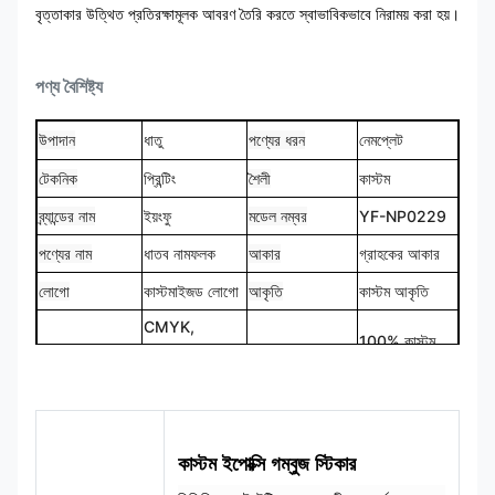
বৃত্তাকার উত্থিত প্রতিরক্ষামূলক আবরণ তৈরি করতে স্বাভাবিকভাবে নিরাময় করা হয়।
পণ্য বৈশিষ্ট্য
উপাদান
ধাতু
পণ্যের ধরন
নেমপ্লেট
টেকনিক
প্রিন্টিং
শৈলী
কাস্টম
ব্র্যান্ডের নাম
ইয়ংফু
মডেল নম্বর
YF-NP0229
পণ্যের নাম
ধাতব নামফলক
আকার
গ্রাহকের আকার
লোগো
কাস্টমাইজড লোগো
আকৃতি
কাস্টম আকৃতি
CMYK,
100% কাস্টম
রঙ
Pantone, RAL
ডিজাইন
মেড
ইত্যাদি
কাস্টম ইপোক্সি গম্বুজ স্টিকার