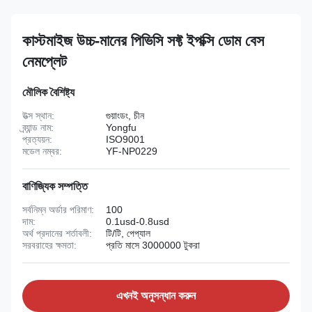
কাস্টমাইজ উচ্চ-মানের পিভিসি সফ্ট ইপক্সি ডোম বেস
নেমপ্লেট
মৌলিক বৈশিষ্ট্য
উত্স স্থান:
গুয়াংডং, চীন
ব্র্যান্ড নাম:
Yongfu
প্রত্যয়ন:
ISO9001
মডেল নম্বর:
YF-NP0229
বাণিজ্যিক সম্পত্তি
সর্বনিম্ন অর্ডার পরিমাণ:
100
দাম:
0.1usd-0.8usd
অর্থ প্রদানের শর্তাবলী:
টি/টি, পেপ্যাল
সরবরাহের ক্ষমতা:
প্রতি মাসে 3000000 টুকরা
এখনই অনুসন্ধান করুন