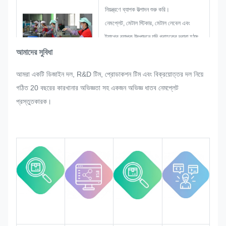
নিয়ন্ত্রণে ব্যাপক উত্পাদন শুরু করি।
নেমপ্লেট, মেটাল স্টিকার, মেটাল লেবেল এবং
ট্যাগের ব্যাপক উৎপাদনে যদি গ্রাহকের দ্বারা হঠাৎ
করে কোনো পুনর্বিন্যাস করার অনুরোধ করা হয়,
আমাদের সুবিধা
তাহলে আমরা তা পরিমার্জন করা গেলে তা পূরণ করার
আমরা একটি ডিজাইন দল, R&D টিম, প্রোডাকশন টিম এবং বিক্রয়োত্তর দল নিয়ে
জন্য যথাসাধ্য চেষ্টা করব।
গঠিত 20 বছরের কারখানার অভিজ্ঞতা সহ একজন অভিজ্ঞ ধাতব নেমপ্লেট
কঠোর মানের প্রয়োজনীয়তা মেটাতে নিশ্চিত করার
প্রস্তুতকারক।
জন্য আমরা পুরো প্রক্রিয়ার গুণমান নিরীক্ষণ ও
নিয়ন্ত্রণ করব।