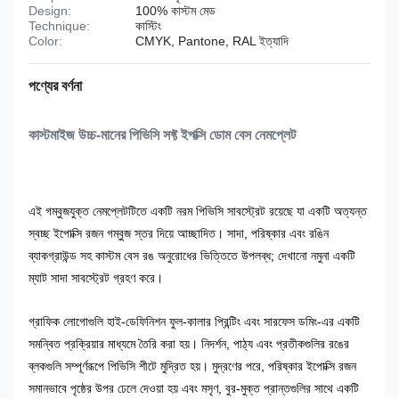
Design:
100% কাস্টম মেড
Technique:
কাস্টিং
Color:
CMYK, Pantone, RAL ইত্যাদি
পণ্যের বর্ণনা
কাস্টমাইজ উচ্চ-মানের পিভিসি সফ্ট ইপক্সি ডোম বেস নেমপ্লেট
এই গম্বুজযুক্ত নেমপ্লেটটিতে একটি নরম পিভিসি সাবস্ট্রেট রয়েছে যা একটি অত্যন্ত
স্বচ্ছ ইপোক্সি রজন গম্বুজ স্তর দিয়ে আচ্ছাদিত। সাদা, পরিষ্কার এবং রঙিন
ব্যাকগ্রাউন্ড সহ কাস্টম বেস রঙ অনুরোধের ভিত্তিতে উপলব্ধ; দেখানো নমুনা একটি
ম্যাট সাদা সাবস্ট্রেট গ্রহণ করে।
গ্রাফিক লোগোগুলি হাই-ডেফিনিশন ফুল-কালার প্রিন্টিং এবং সারফেস ডমিং-এর একটি
সমন্বিত প্রক্রিয়ার মাধ্যমে তৈরি করা হয়। নিদর্শন, পাঠ্য এবং প্রতীকগুলির রঙের
ব্লকগুলি সম্পূর্ণরূপে পিভিসি শীটে মুদ্রিত হয়। মুদ্রণের পরে, পরিষ্কার ইপোক্সি রজন
সমানভাবে পৃষ্ঠের উপর ঢেলে দেওয়া হয় এবং মসৃণ, বুর-মুক্ত প্রান্তগুলির সাথে একটি