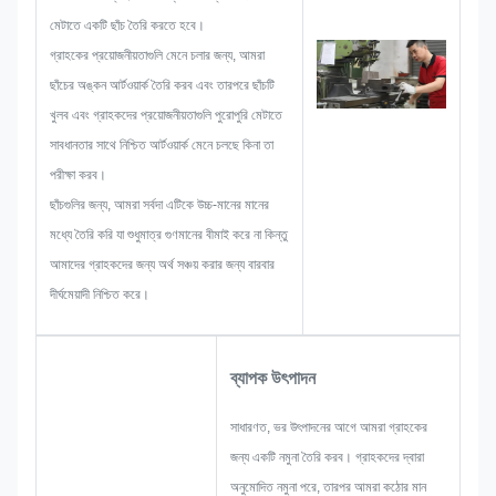
সমস্ত সমস্যার সম্ভাবনা বিবেচনা করব যা আগে
মেটাতে একটি ছাঁচ তৈরি করতে হবে।
থেকেই ঘটতে পারে, যেমন আকারের সীমাবদ্ধতা,
গ্রাহকের প্রয়োজনীয়তাগুলি মেনে চলার জন্য, আমরা
প্রক্রিয়া কৌশল, পৃষ্ঠের চিকিত্সা, মান নিয়ন্ত্রণ
ছাঁচের অঙ্কন আর্টওয়ার্ক তৈরি করব এবং তারপরে ছাঁচটি
ইত্যাদি। অতএব, আমাদের দলে আপনার জন্য
খুলব এবং গ্রাহকদের প্রয়োজনীয়তাগুলি পুরোপুরি মেটাতে
উজ্জ্বল সমাধান প্রদান করার দক্ষতা রয়েছে।
সাবধানতার সাথে নিশ্চিত আর্টওয়ার্ক মেনে চলছে কিনা তা
পরীক্ষা করব।
ছাঁচগুলির জন্য, আমরা সর্বদা এটিকে উচ্চ-মানের মানের
মধ্যে তৈরি করি যা শুধুমাত্র গুণমানের বীমাই করে না কিন্তু
আমাদের গ্রাহকদের জন্য অর্থ সঞ্চয় করার জন্য বারবার
দীর্ঘমেয়াদী নিশ্চিত করে।
ব্যাপক উৎপাদন
সাধারণত, ভর উৎপাদনের আগে আমরা গ্রাহকের
জন্য একটি নমুনা তৈরি করব। গ্রাহকদের দ্বারা
অনুমোদিত নমুনা পরে, তারপর আমরা কঠোর মান