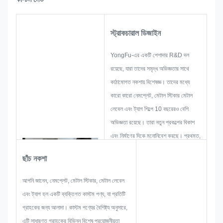
স্ট্রাকচারাল ডিজাইন
YongFu-এর একটি পেশাদার R&D দল
রয়েছে, যারা তাদের সমৃদ্ধ অভিজ্ঞতার সাথে
কাঠামোগত নকশায় বিশেষজ্ঞ। তাদের মধ্যে
কারো কারো নেমপ্লেট, মেটাল স্টিকার মেটাল
লেবেল এবং ট্যাগ শিল্পে 10 বছরেরও বেশি
অভিজ্ঞতা রয়েছে। তারা নতুন প্রকল্পের বিকাশ
এবং নির্মাণের দিকে মনোনিবেশ করছে। প্রথমত,
তারা সামগ্রিক ব্যবহারিক পণ্যের জন্য সমস্ত
ছাঁচ নকশা
সমাধান তৈরি করবে এবং তারপরে গ্রাহককে
সন্তুষ্ট করার জন্য যথেষ্ট নিশ্চিত করার জন্য একটি
আপনি জানেন, নেমপ্লেট, মেটাল স্টিকার, মেটাল লেবেল
স্কেচ লেআউট করবে।
এবং ট্যাগ হল একটি ব্যক্তিগত কাস্টম পণ্য, যা প্রতিটি
যখন একটি নেমপ্লেট, ধাতব স্টিকার, ধাতব
গ্রাহকের জন্য আলাদা। কাস্টম পণ্যের বৈশিষ্ট্য অনুসারে,
লেবেল বা ট্যাগ তৈরি করা শুরু করি, তখন আমরা
এটি সাধারণত গ্রাহকের বিভিন্ন বিশেষ প্রয়োজনীয়তা