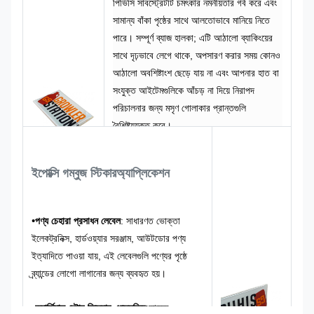
পিভিসি সাবস্ট্রেটটি চমৎকার নমনীয়তার গর্ব করে এবং
সামান্য বাঁকা পৃষ্ঠের সাথে আলতোভাবে মানিয়ে নিতে
পারে। সম্পূর্ণ ব্যাজ হালকা; এটি আঠালো ব্যাকিংয়ের
সাথে দৃঢ়ভাবে লেগে থাকে, অপসারণ করার সময় কোনও
আঠালো অবশিষ্টাংশ ছেড়ে যায় না এবং আপনার হাত বা
সংযুক্ত আইটেমগুলিকে আঁচড় না দিয়ে নিরাপদ
পরিচালনার জন্য মসৃণ গোলাকার প্রান্তগুলি
বৈশিষ্ট্যযুক্ত করে।
এই নেমপ্লেট সব ধরনের জটিল গ্রাফিক্স সমর্থন করে।
মাল্টি-কালার ওভারপ্রিন্টিং, ইলাস্ট্রেশন, চাইনিজ এবং
ইপোক্সি গম্বুজ স্টিকার
অ্যাপ্লিকেশন
ইংলিশ ফন্ট এবং ট্রেডমার্ক সিম্বল একক রানে প্রিন্ট
করা যায়। বেস হিউজ, ফন্টের আকার এবং গ্রাফিক
অনুপাত সমস্ত ব্র্যান্ড ভিজ্যুয়াল আইডেন্টিটি স্ট্যান্ডার্ডের
•
পণ্য চেহারা প্রসাধন লেবেল
: সাধারণত ভোক্তা
সাথে পুরোপুরি সারিবদ্ধ করার জন্য সম্পূর্ণরূপে
ইলেকট্রনিক্স, হার্ডওয়্যার সরঞ্জাম, আউটডোর পণ্য
সামঞ্জস্যযোগ্য।
ইত্যাদিতে পাওয়া যায়, এই লেবেলগুলি পণ্যের পৃষ্ঠে
ব্র্যান্ডের লোগো লাগানোর জন্য ব্যবহৃত হয়।
•
কমার্শিয়াল স্টোর ফিক্সচার এক্সেসরিজ:
কাজের