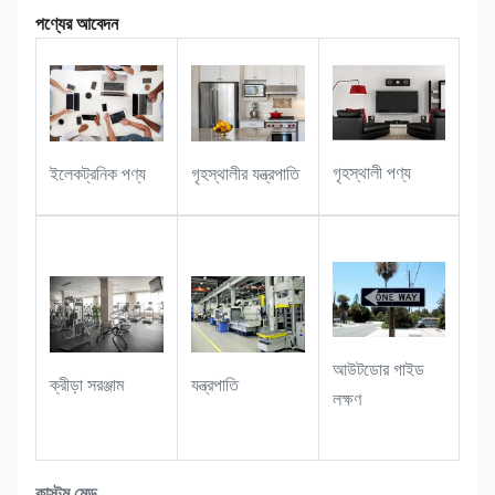
কাউন্টারগুলির জন্য স্থায়ী সনাক্তকরণ ট্যাগ, কর্মীদের
পণ্যের আবেদন
সরঞ্জামগুলির জন্য আলাদা নামপ্লেট, বাণিজ্যিক প্রদর্শন
ক্যাবিনেটের জন্য আলংকারিক স্টিকার।
•
উপহার/সৃজনশীল পণ্য
: এগুলি পণ্যের গুণমান উন্নত
করতে আঠার ত্রিমাত্রিক প্রভাবকে কাজে লাগিয়ে
গৃহস্থালী পণ্য
ইলেকট্রনিক পণ্য
গৃহস্থালীর যন্ত্রপাতি
ব্র্যান্ড-সম্পর্কিত আইটেমগুলি (যেমন কীচেন, ব্যাজ,
আলংকারিক স্টিকার) তৈরি করতেও ব্যবহার করা যেতে
পারে।
আউটডোর গাইড
ক্রীড়া সরঞ্জাম
যন্ত্রপাতি
লক্ষণ
কাস্টম মেড