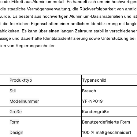
ode-Etikett aus Aluminiummetall. Es handelt sich um ein hochwertiges
r die staatliche Vermögensverwaltung, die Rückverfolgbarkeit von amtli
wurde. Es besteht aus hochwertigen Aluminium-Basismaterialien und ist
 die feierlichen Eigenschaften einer amtlichen Identifizierung mit langl
fähigkeiten. Es kann über einen langen Zeitraum stabil in verschiedene
ige und dauerhafte Identitätsidentifizierung sowie Unterstützung bei
lien von Regierungseinheiten.
Produkttyp
Typenschild
Stil
Brauch
Modellnummer
YF-NP0191
Größe
Kundengröße
Form
Benutzerdefinierte Form
Design
100 % maßgeschneidert