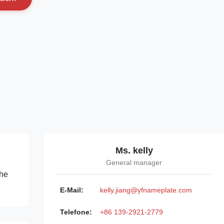
Ms. kelly
General manager
che
E-Mail:
kelly.jiang@yfnameplate.com
Telefone:
+86 139-2921-2779