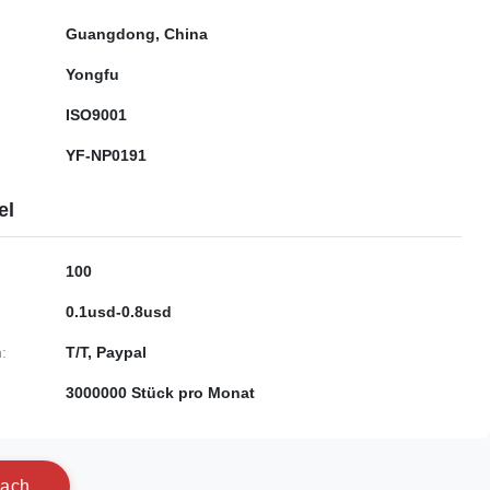
Guangdong, China
Yongfu
ISO9001
YF-NP0191
el
100
0.1usd-0.8usd
:
T/T, Paypal
3000000 Stück pro Monat
a
c
h
.