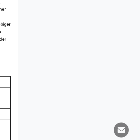
,
cher
ebiger
n
 der