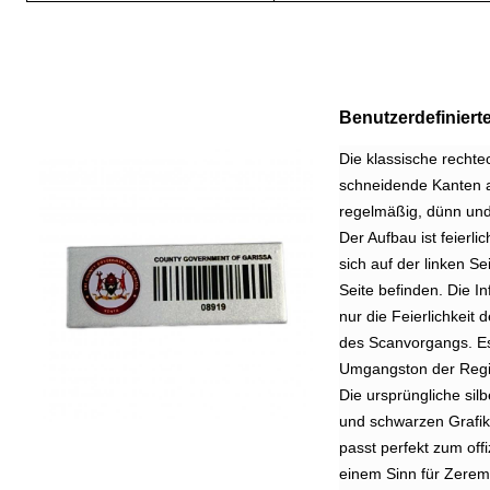
Benutzerdefiniert
Die klassische recht
schneidende Kanten aus
regelmäßig, dünn und 
Der Aufbau ist feierli
sich auf der linken 
Seite befinden. Die Inf
nur die Feierlichkeit 
des Scanvorgangs. Es 
Umgangston der Regi
Die ursprüngliche sil
und schwarzen Grafiken
passt perfekt zum off
einem Sinn für Zerem