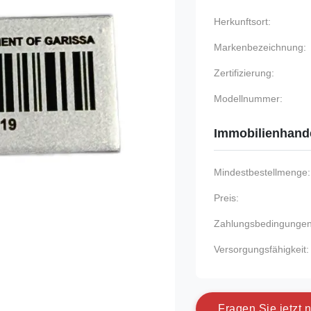
Herkunftsort:
Markenbezeichnung:
Zertifizierung:
Modellnummer:
Immobilienhand
Mindestbestellmenge:
Preis:
Zahlungsbedingungen
Versorgungsfähigkeit:
F
r
a
g
e
n
S
i
e
j
e
t
z
t
n