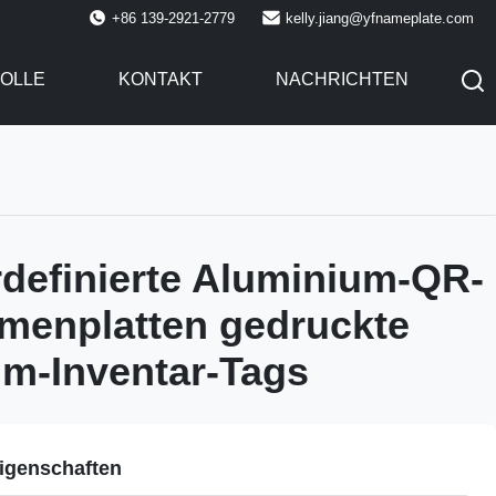
+86 139-2921-2779
kelly.jiang@yfnameplate.com
OLLE
KONTAKT
NACHRICHTEN
definierte Aluminium-QR-
menplatten gedruckte
m-Inventar-Tags
igenschaften