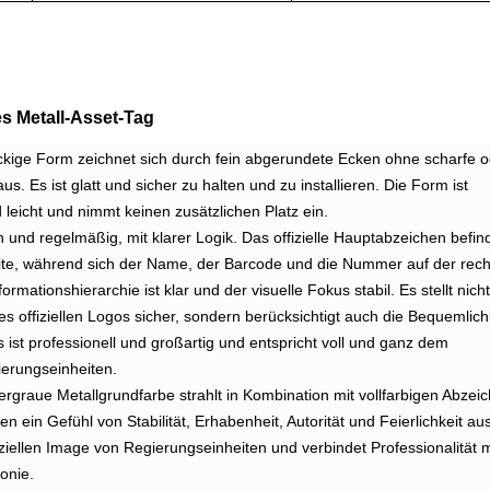
es Metall-Asset-Tag
eckige Form zeichnet sich durch fein abgerundete Ecken ohne scharfe 
. Es ist glatt und sicher zu halten und zu installieren. Die Form ist
leicht und nimmt keinen zusätzlichen Platz ein.
ch und regelmäßig, mit klarer Logik. Das offizielle Hauptabzeichen befin
Seite, während sich der Name, der Barcode und die Nummer auf der rec
ormationshierarchie ist klar und der visuelle Fokus stabil. Es stellt nicht
des offiziellen Logos sicher, sondern berücksichtigt auch die Bequemlich
ist professionell und großartig und entspricht voll und ganz dem
erungseinheiten.
bergraue Metallgrundfarbe strahlt in Kombination mit vollfarbigen Abzei
 ein Gefühl von Stabilität, Erhabenheit, Autorität und Feierlichkeit aus
iziellen Image von Regierungseinheiten und verbindet Professionalität m
onie.