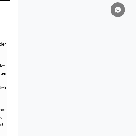
oder
det
hten
keit
chen
,
it