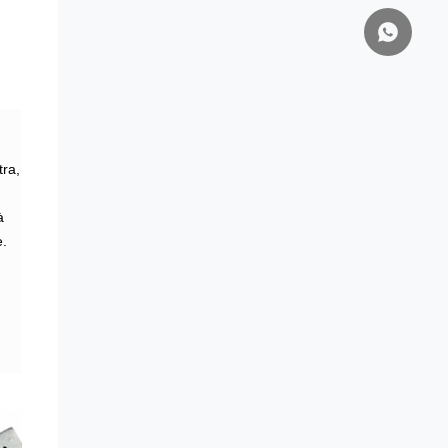
tra,
à
e.