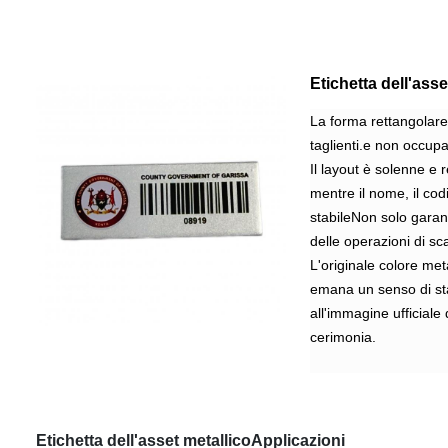
Etichetta dell'ass
La forma rettangolare 
taglienti.e non occupa
Il layout è solenne e r
mentre il nome, il cod
stabileNon solo garant
delle operazioni di sc
L'originale colore meta
emana un senso di sta
all'immagine ufficiale
cerimonia.
Etichetta dell'asset metallico
Applicazioni