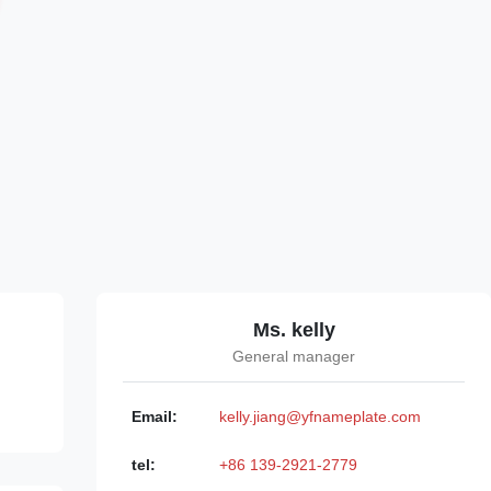
Ms. kelly
General manager
Email:
kelly.jiang@yfnameplate.com
tel:
+86 139-2921-2779