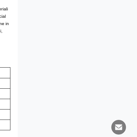
riali
cial
me in
i,