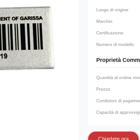
Luogo di origine:
Marchio:
Certificazione:
Numero di modello:
Proprietà Comme
Quantità di ordine mi
Prezzo:
Condizioni di pagame
Capacità di approvvi
C
h
i
e
d
e
t
e
o
r
a