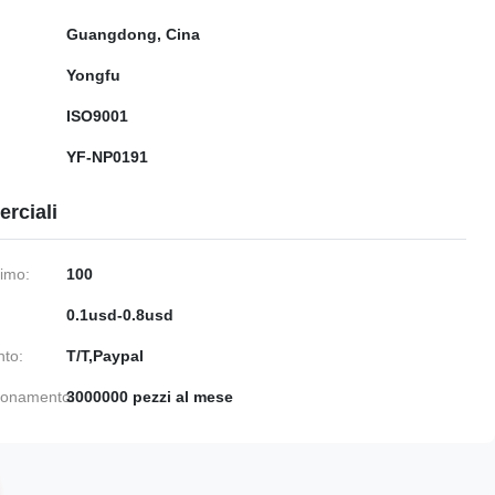
Guangdong, Cina
Yongfu
ISO9001
YF-NP0191
rciali
nimo:
100
0.1usd-0.8usd
nto:
T/T,Paypal
gionamento:
3000000 pezzi al mese