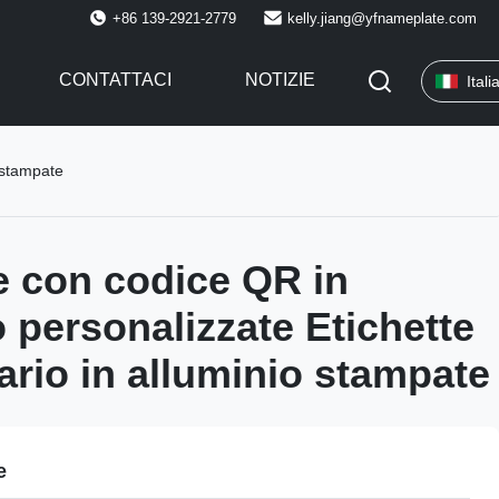
+86 139-2921-2779
kelly.jiang@yfnameplate.com
CONTATTACI
NOTIZIE
Itali
o stampate
e con codice QR in
o personalizzate Etichette
tario in alluminio stampate
e