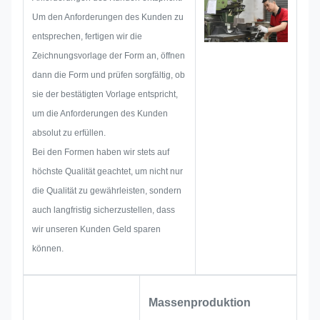
Metallaufklebers, Metalletiketts
Um den Anforderungen des Kunden zu
oder -anhängers beginnen,
entsprechen, fertigen wir die
berücksichtigen wir im Voraus
Zeichnungsvorlage der Form an, öffnen
alle möglichen
dann die Form und prüfen sorgfältig, ob
Problemmöglichkeiten, wie z. B.
sie der bestätigten Vorlage entspricht,
Größenbeschränkung,
um die Anforderungen des Kunden
Prozesstechnik,
absolut zu erfüllen.
Oberflächenbehandlung,
Bei den Formen haben wir stets auf
Qualitätskontrolle usw. Deshalb
höchste Qualität geachtet, um nicht nur
verfügt unser Team über die
die Qualität zu gewährleisten, sondern
Fähigkeiten, brillante Lösungen
auch langfristig sicherzustellen, dass
für Sie zu liefern.
wir unseren Kunden Geld sparen
können.
Massenproduktion