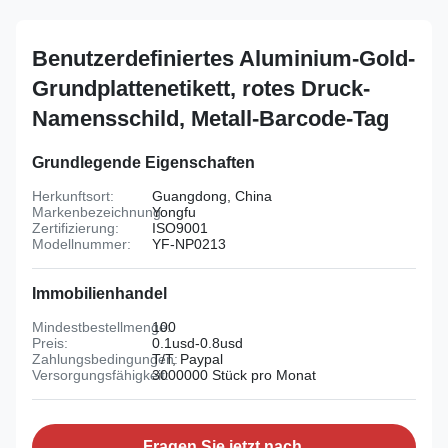
Benutzerdefiniertes Aluminium-Gold-
Grundplattenetikett, rotes Druck-
Namensschild, Metall-Barcode-Tag
Grundlegende Eigenschaften
Herkunftsort:
Guangdong, China
Markenbezeichnung:
Yongfu
Zertifizierung:
ISO9001
Modellnummer:
YF-NP0213
Immobilienhandel
Mindestbestellmenge:
100
Preis:
0.1usd-0.8usd
Zahlungsbedingungen:
T/T, Paypal
Versorgungsfähigkeit:
3000000 Stück pro Monat
Fragen Sie jetzt nach.