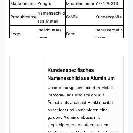
Markenname
Yongfu
Modellnummer
YF-NP0213
Namensschild
Produktname
Größe
Kundengröße
aus Metall
Individuelles
Benutzerdefinierte
Logo
Form
Logo
Form
CMYK,
100 %
Farbe
Pantone, RAL
Design
maßgeschneidert
usw
Kundenspezifisches
Namensschild aus Aluminium
Unsere maßgeschneiderten Metall-
Barcode-Tags sind sowohl auf
Ästhetik als auch auf Funktionalität
ausgelegt und kombinieren eine
goldene Aluminiumbasis mit
langlebigen roten aufgedruckten
Markierungen. Der kontrastreiche rote