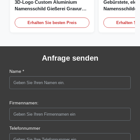
3D-Logo Custom Aluminium
Gebürstete, elox
Namensschild Gießerei Gravur
Namensschilder, 
Namensschild
individuelles Na
Logo
Erhalten Sie besten Preis
Erhalten Sie
Anfrage senden
Name *
Firmennamen:
Telefonnummer