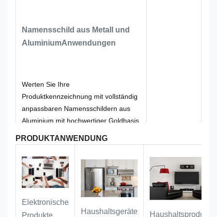
Barcode gewährleistet eine
gleichbleibende Scangenauigkeit in
Namensschild aus Metall und
Lager-, Einzelhandels- oder
Aluminium
Anwendungen
Logistikumgebungen, selbst bei
wechselnden Lichtverhältnissen. Die
goldene Oberfläche sorgt für einen
Hauch von Professionalität, während
Werten Sie Ihre
das Aluminiumsubstrat beständig
Produktkennzeichnung mit vollständig
gegen Biegung, Korrosion und
anpassbaren Namensschildern aus
extreme Temperaturen ist. Ob für die
Aluminium mit hochwertiger Goldbasis
Nachverfolgung von
und scharfem rotem Aufdruck auf. Die
PRODUKTANWENDUNG
Vermögenswerten, die
leuchtend rote Farbe kann für Logos,
Produktidentifizierung oder die
Seriennummern, Barcodes oder
Bestandsverwaltung – diese
Anleitungstexte verwendet werden
Namensschilder bieten eine
und sorgt dafür, dass wichtige
dauerhafte, scanbare Lösung, die
Informationen sofort hervorstechen.
Elektronische
Papier- oder Kunststoffetiketten
Der goldene Aluminiumhintergrund
Haushaltsgeräte
Haushaltsprodukte
Produkte
übertrifft. Passen Sie Größe, Barcode-