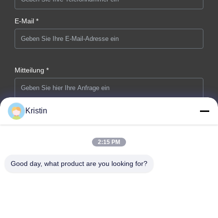
E-Mail *
Mitteilung *
Kristin
2:15 PM
Jetzt Absenden
Good day, what product are you looking for?
Unternehmensadresse: Nr. 46, Wenzhou Road, Zhouwu,