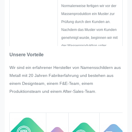
Normalerweise fertigen wir vor der
Massenproduktion ein Muster zur
Prüfung durch den Kunden an.
Nachdem das Muster vom Kunden
genehmigt wurde, beginnen wir mit
der Massenproduktion unter
strenger Qualitätskontrolle.
Unsere Vorteile
Sollten bei der Massenproduktion
Wir sind ein erfahrener Hersteller von Namensschildern aus
des Typenschilds, des
Metall mit 20 Jahren Fabrikerfahrung und bestehen aus
Metallaufklebers, des Metalletiketts
einem Designteam, einem F&E-Team, einem
und des Etiketts plötzlich
Produktionsteam und einem After-Sales-Team.
Anpassungswünsche des Kunden
auftreten, werden wir unser Bestes
tun, um diese zu erfüllen, sofern
dies geändert werden kann.
Wir überwachen und kontrollieren