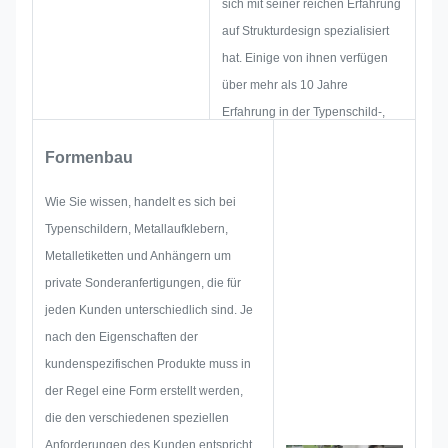
sich mit seiner reichen Erfahrung
auf Strukturdesign spezialisiert
hat. Einige von ihnen verfügen
über mehr als 10 Jahre
Erfahrung in der Typenschild-,
Metallaufkleber-, Metalletiketten-
Formenbau
und Etikettenindustrie. Ihr Fokus
liegt auf der Entwicklung und
Wie Sie wissen, handelt es sich bei
dem Aufbau neuer Projekte.
Typenschildern, Metallaufklebern,
Zuerst entwerfen sie die gesamte
Metalletiketten und Anhängern um
Lösung für ein ganzheitliches
private Sonderanfertigungen, die für
praktisches Produkt und
jeden Kunden unterschiedlich sind. Je
entwerfen dann eine Skizze, um
nach den Eigenschaften der
sicherzustellen, dass sie den
kundenspezifischen Produkte muss in
Kunden zufriedenstellt.
der Regel eine Form erstellt werden,
Wenn wir mit der Entwicklung
die den verschiedenen speziellen
eines Typenschilds,
Anforderungen des Kunden entspricht.