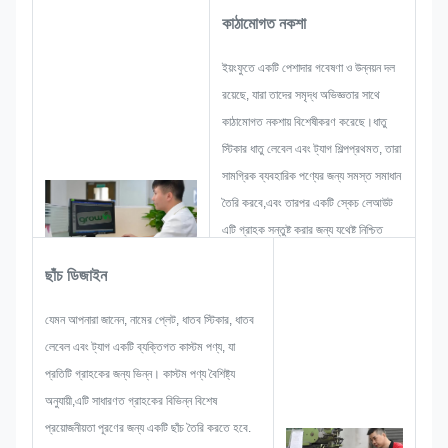
কাঠামোগত নকশা
ইয়ংফুতে একটি পেশাদার গবেষণা ও উন্নয়ন দল
রয়েছে, যারা তাদের সমৃদ্ধ অভিজ্ঞতার সাথে
কাঠামোগত নকশায় বিশেষীকরণ করেছে।ধাতু
স্টিকার ধাতু লেবেল এবং ট্যাগ শিল্পপ্রথমত, তারা
সামগ্রিক ব্যবহারিক পণ্যের জন্য সমস্ত সমাধান
তৈরি করবে,এবং তারপর একটি স্কেচ লেআউট
এটি গ্রাহক সন্তুষ্ট করার জন্য যথেষ্ট নিশ্চিত
করতে.
ছাঁচ ডিজাইন
একটি নাম প্লেট, ধাতু স্টিকার, ধাতু লেবেল বা
ট্যাগ বিকাশ শুরু করার সময়, আমরা সব সমস্যা
যেমন আপনারা জানেন, নামের প্লেট, ধাতব স্টিকার, ধাতব
সম্ভাবনা যে আগাম ঘটতে পারে বিবেচনা করবে,
লেবেল এবং ট্যাগ একটি ব্যক্তিগত কাস্টম পণ্য, যা
যেমন আকার সীমাবদ্ধতা, প্রক্রিয়া কৌশল,পৃষ্ঠের
প্রতিটি গ্রাহকের জন্য ভিন্ন। কাস্টম পণ্য বৈশিষ্ট্য
চিকিত্সাতাই আমাদের টিমের দক্ষতা আছে আপনার
অনুযায়ী,এটি সাধারণত গ্রাহকের বিভিন্ন বিশেষ
জন্য উজ্জ্বল সমাধান দেওয়ার।
প্রয়োজনীয়তা পূরণের জন্য একটি ছাঁচ তৈরি করতে হবে.