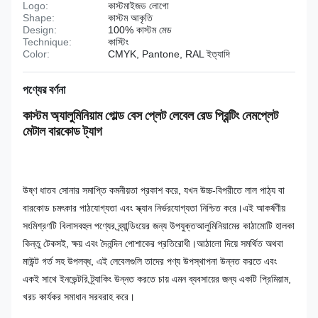
Logo:
কাস্টমাইজড লোগো
Shape:
কাস্টম আকৃতি
Design:
100% কাস্টম মেড
Technique:
কাস্টিং
Color:
CMYK, Pantone, RAL ইত্যাদি
পণ্যের বর্ণনা
কাস্টম অ্যালুমিনিয়াম গোল্ড বেস প্লেট লেবেল রেড প্রিন্টিং নেমপ্লেট
মেটাল বারকোড ট্যাগ
উষ্ণ ধাতব সোনার সমাপ্তি কমনীয়তা প্রকাশ করে, যখন উচ্চ-বিপরীতে লাল পাঠ্য বা
বারকোড চমৎকার পাঠযোগ্যতা এবং স্ক্যান নির্ভরযোগ্যতা নিশ্চিত করে।এই আকর্ষণীয়
সংমিশ্রণটি বিলাসবহুল পণ্যের ব্র্যান্ডিংয়ের জন্য উপযুক্তআলুমিনিয়ামের কাঠামোটি হালকা
কিন্তু টেকসই, ক্ষয় এবং দৈনন্দিন পোশাকের প্রতিরোধী।আঠালো দিয়ে সমর্থিত অথবা
মাউন্ট গর্ত সহ উপলব্ধ, এই লেবেলগুলি তাদের পণ্য উপস্থাপনা উন্নত করতে এবং
একই সাথে ইনভেন্টরি ট্র্যাকিং উন্নত করতে চায় এমন ব্যবসায়ের জন্য একটি প্রিমিয়াম,
খরচ কার্যকর সমাধান সরবরাহ করে।