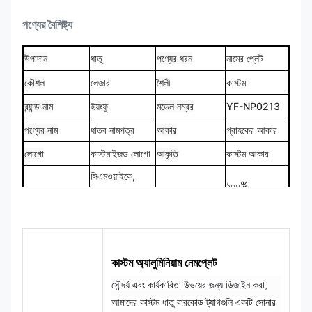
পণ্যের বৈশিষ্ট্য
উপাদান
ধাতু
পণ্যের ধরন
নামের প্লেট
কৌশল
লেজার
শৈলী
কাস্টম
ব্র্যান্ড নাম
ইয়ংফু
মডেল নম্বর
YF-NP0213
পণ্যের নাম
ধাতব নামপত্র
আকার
গ্রাহকের আকার
লোগো
কাস্টমাইজড লোগো
আকৃতি
কাস্টম আকার
সিএমওয়াইকে,
১০০%
রঙ
প্যানটোন, আরএল
ডিজাইন
কাস্টমাইজড
ইত্যাদি
কাস্টম অ্যালুমিনিয়াম নেমপ্লেট
সৌন্দর্য এবং কার্যকারিতা উভয়ের জন্য ডিজাইন করা,
আমাদের কাস্টম ধাতু বারকোড ট্যাগগুলি একটি সোনার