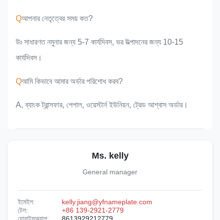
Q
আপনার নেতৃত্বের সময় কত?
উঃ সাধারণত নমুনার জন্য 5-7 কার্যদিবস, ভর উত্পাদনের জন্য 10-15
কার্যদিবস।
Q
আমি কিভাবে আমার অর্ডার পরিশোধ করব?
A, ব্যাংক ট্রান্সফার, পেপাল, ওয়েস্টার্ন ইউনিয়ন, ট্রেড আশ্বাস অর্ডার।
Ms. kelly
General manager
ইমেইল:
kelly.jiang@yfnameplate.com
টেল:
+86 139-2921-2779
হোয়াটসঅ্যাপ:
8613929212779