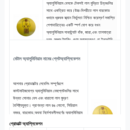
অ্যালুমিনিয়াম বেসকে টেকসই লাল মুদ্রিত চিহ্নগুলির
সাথে একত্রিত করে।উচ্চ-বিপরীতে লাল বারকোড
গুদামে ধ্রুবক স্ক্যান নির্ভুলতা নিশ্চিত করেস্বর্ণ সমাপ্তি
পেশাদারিত্বের একটি স্পর্শ যোগ করে যখন
অ্যালুমিনিয়াম সাবস্ট্র্যাট বাঁক, জারা,এবং তাপমাত্রা
চরম. সম্পদ ট্র্যাকিং, পণ্য সনাক্তকরণ, বা ইনভেন্টরি
ম্যানেজমেন্টের জন্য ব্যবহার করা হয় কিনা, এই নাম
প্লেট একটি স্থায়ী, স্ক্যানযোগ্য সমাধান যা কাগজ বা
মেটাল অ্যালুমিনিয়াম নামের প্লেট
অ্যাপ্লিকেশন
সিন্থেটিক লেবেল অতিক্রম করে। আকার কাস্টমাইজ
করুন,বারকোডের ধরন, এবং আপনার নির্দিষ্ট
অপারেশনাল চাহিদা পূরণ করার জন্য অতিরিক্ত টেক্সট।
আপনার প্রোডাক্টের লেবেলিং সম্পূর্ণরূপে
কাস্টমাইজযোগ্য অ্যালুমিনিয়াম নেমপ্লেটগুলির সাথে
উন্নত সোনার বেস এবং ধারালো লাল মুদ্রণ
বৈশিষ্ট্যযুক্ত। প্রাণবন্ত লাল রঙ লোগো, সিরিয়াল
নম্বর, বারকোড,অথবা নির্দেশাবলীস্বর্ণের অ্যালুমিনিয়াম
ব্যাকগ্রাউন্ড একটি পরিশীলিত, জারা প্রতিরোধী পৃষ্ঠ
প্রোডাক্ট অ্যাপ্লিকেশন
প্রদান করে যা ইনডোর এবং আউটডোর