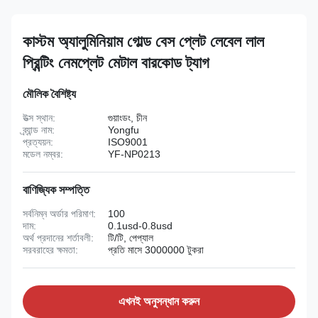
কাস্টম অ্যালুমিনিয়াম গোল্ড বেস প্লেট লেবেল লাল
প্রিন্টিং নেমপ্লেট মেটাল বারকোড ট্যাগ
মৌলিক বৈশিষ্ট্য
উত্স স্থান:
গুয়াংডং, চীন
ব্র্যান্ড নাম:
Yongfu
প্রত্যয়ন:
ISO9001
মডেল নম্বর:
YF-NP0213
বাণিজ্যিক সম্পত্তি
সর্বনিম্ন অর্ডার পরিমাণ:
100
দাম:
0.1usd-0.8usd
অর্থ প্রদানের শর্তাবলী:
টি/টি, পেপ্যাল
সরবরাহের ক্ষমতা:
প্রতি মাসে 3000000 টুকরা
এখনই অনুসন্ধান করুন