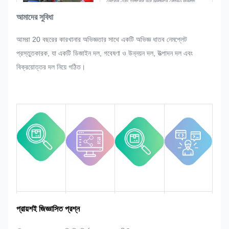
লেবেল এবং ট্যাগের ভর উত্পাদনে কোনও পুনরায়
সমন্বয় করার অনুরোধ করেন তবে আমরা এটি
আমাদের সুবিধা
সংশোধন করতে পারলে সন্তুষ্ট করার জন্য যথাসাধ্য
আমরা 20 বছরের কারখানার অভিজ্ঞতার সাথে একটি অভিজ্ঞ ধাতব নেমপ্লেট
চেষ্টা করব।
প্রস্তুতকারক, যা একটি ডিজাইন দল, গবেষণা ও উন্নয়ন দল, উত্পাদন দল এবং
আমরা পুরো প্রক্রিয়া জুড়ে মানের উপর নজর রাখব
বিক্রয়োত্তর দল নিয়ে গঠিত।
এবং নিয়ন্ত্রণ করব যাতে এটি কঠোর মানের
প্রয়োজনীয়তা পূরণ করে।
বাজার এলাকা
দলগত পরিচয়
পণ্যের সুবিধা
শিল্প অভিজ্ঞতা
প্রায়শই জিজ্ঞাসিত প্রশ্ন