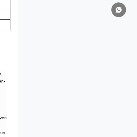
n
an-
 von
ien