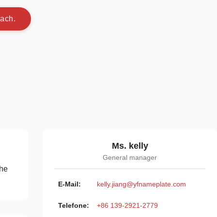
a
c
h
.
Ms. kelly
General manager
che
E-Mail:
kelly.jiang@yfnameplate.com
Telefone:
+86 139-2921-2779