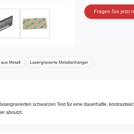
F
r
a
g
e
n
S
i
e
j
e
t
z
t
n
 aus Metall
Lasergravierte Metallanhänger
lasergravierten schwarzen Text für eine dauerhafte, kontrastrei
der abnutzt.