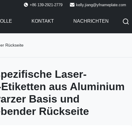
+86 139-2921-2779
kelly.jiang@yfnameplate.com
OLLE
KONTAKT
NACHRICHTEN
er Rückseite
ezifische Laser-
Etiketten aus Aluminium
arzer Basis und
ebender Rückseite