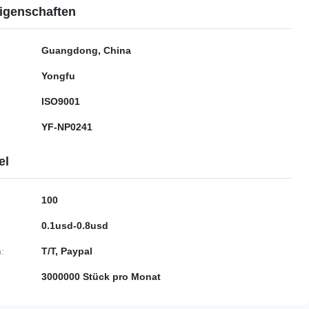
igenschaften
Guangdong, China
Yongfu
ISO9001
YF-NP0241
el
100
0.1usd-0.8usd
:
T/T, Paypal
3000000 Stück pro Monat