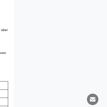
t über
eren