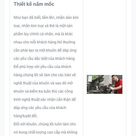
Thiết kế nấm mốc
bảo nó đủ để thỏa mãn khách
hàng.
Như bạn đã biết, tấm tên, nhãn dán kim
Khi bắt đầu phát triển một biển
loại, nhãn kim loại và thẻ là một sản
hiệu, nhãn kim loại, nhãn kim
phẩm tùy chỉnh cá nhân, mà là khác
loại hoặc thẻ, chúng tôi sẽ xem
nhau cho mỗi khách hàng.Nó thường
xét tất cả các vấn đề khả năng có
cần phải tạo ra một khuôn để đáp ứng
thể xảy ra trước, chẳng hạn như
các yêu cầu đặc biệt của khách hàng.
giới hạn kích thước, kỹ thuật quá
Để phù hợp với yêu cầu của khách
trình,xử lý bề mặtVì vậy, đội ngũ
hàng,chúng tôi sẽ làm cho các bản vẽ
của chúng tôi có những kỹ năng
nghệ thuật của khuôn và sau đó mở
để cung cấp các giải pháp tuyệt
khuôn và kiểm tra tuân thủ các công
vời cho bạn.
trình nghệ thuật xác nhận cẩn thận để
đáp ứng các yêu cầu của khách
hàng'tuyệt đối.
Đối với khuôn, chúng tôi luôn làm cho
nó trong chất lượng cao cấp mà không