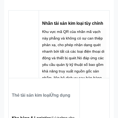
chỉnh
tùy chỉnh
CMYK,
100% tùy
Màu sắc
Pantone, RAL
Thiết kế
chỉnh
v.v.
Nhãn tài sản kim loại tùy chỉnh
Khu vực mã QR của nhãn mã vạch
này phẳng và không có sự can thiệp
phản xạ, cho phép nhận dạng quét
nhanh bởi tất cả các loại điện thoại di
động và thiết bị quét.Nó đáp ứng các
yêu cầu quản lý kỹ thuật số bao gồm
khả năng truy xuất nguồn gốc sản
phẩm, liên hệ dịch vụ sau bán hàng
và chuyển hướng thông tin doanh
nghiệp.
Thẻ tài sản kim loại
Ứng dụng
Các sản phẩm của chúng tôi hỗ trợ
điều chỉnh tùy chỉnh như thay thế màu
nền, sửa đổi bố cục đồ họa và văn
bản, thêm hoặc loại bỏ mã QR và
Kho hàng & Logistics:
Lý tưởng cho