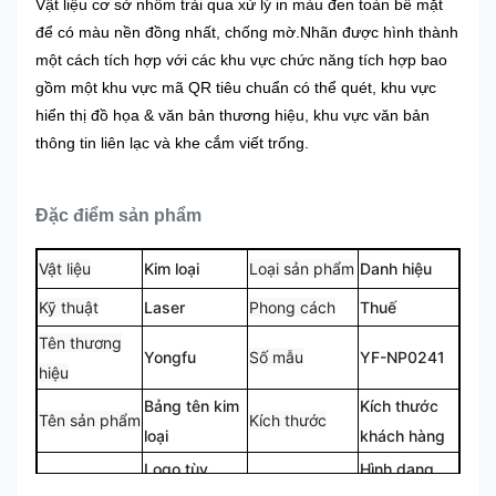
Vật liệu cơ sở nhôm trải qua xử lý in màu đen toàn bề mặt
để có màu nền đồng nhất, chống mờ.Nhãn được hình thành
một cách tích hợp với các khu vực chức năng tích hợp bao
gồm một khu vực mã QR tiêu chuẩn có thể quét, khu vực
hiển thị đồ họa & văn bản thương hiệu, khu vực văn bản
thông tin liên lạc và khe cắm viết trống.
Đặc điểm sản phẩm
Vật liệu
Kim loại
Loại sản phẩm
Danh hiệu
Kỹ thuật
Laser
Phong cách
Thuế
Tên thương
Yongfu
Số mẫu
YF-NP0241
hiệu
Bảng tên kim
Kích thước
Tên sản phẩm
Kích thước
loại
khách hàng
Logo tùy
Hình dạng
Logo
Hình dạng