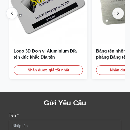
Logo 3D Đơn vị Aluminium Đĩa
Bảng tên nhôm a
tên đúc khắc Đĩa tên
phẳng Bảng tên 
Nhận được giá tốt nhất
Nhận được 
Gửi Yêu Cầu
Tên *