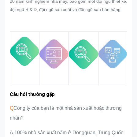
20 năm kinh nghiệm nhà máy, bao gồm một đội ngũ thiết kế,
sản xuất hàng loạt của biển hiệu,
đội ngũ R & D, đội ngũ sản xuất và đội ngũ sau bán hàng.
nhãn kim loại, nhãn kim loại và thẻ,
chúng tôi sẽ cố gắng hết sức để
thỏa mãn nó nếu có thể được sửa
đổi.
Chúng tôi sẽ theo dõi và kiểm soát
chất lượng trong toàn bộ quy trình
đảm bảo nó đáp ứng các yêu cầu
chất lượng nghiêm ngặt.
Kinh nghiệm
Câu hỏi thường gặp
Khu vực thị
Giới thiệu
Ưu điểm sản
trường
nhóm
phẩm
trong ngành
Q
Công ty của bạn là một nhà sản xuất hoặc thương
nhân?
A,100% nhà sản xuất nằm ở Dongguan, Trung Quốc