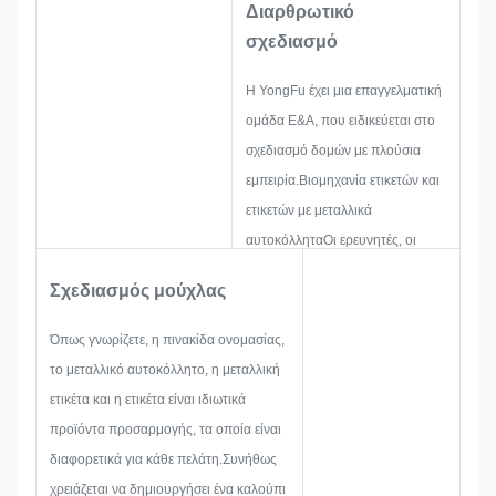
Διαρθρωτικό
σχεδιασμό
Η YongFu έχει μια επαγγελματική
ομάδα Ε&Α, που ειδικεύεται στο
σχεδιασμό δομών με πλούσια
εμπειρία.Βιομηχανία ετικετών και
ετικετών με μεταλλικά
αυτοκόλληταΟι ερευνητές, οι
ερευνητές και οι ερευνητές που
Σχεδιασμός μούχλας
εργάζονται για την ανάπτυξη και
την ανάπτυξη νέων έργων.Και στη
Όπως γνωρίζετε, η πινακίδα ονομασίας,
συνέχεια το διάγραμμα ένα σκίτσο
το μεταλλικό αυτοκόλλητο, η μεταλλική
για να βεβαιωθείτε ότι είναι
ετικέτα και η ετικέτα είναι ιδιωτικά
αρκετό για να ικανοποιήσει τον
προϊόντα προσαρμογής, τα οποία είναι
πελάτη.
διαφορετικά για κάθε πελάτη.Συνήθως
Όταν αρχίζουμε να
χρειάζεται να δημιουργήσει ένα καλούπι