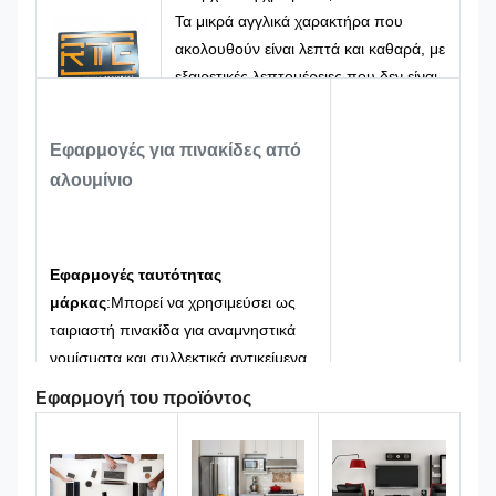
Τα μικρά αγγλικά χαρακτήρα που
ακολουθούν είναι λεπτά και καθαρά, με
εξαιρετικές λεπτομέρειες που δεν είναι
θολά.Εκπέμπει μια έντονη αίσθηση
σκληρής βιομηχανικής ατμόσφαιρας.
Εφαρμογές για πινακίδες από
Η κοίλη και κώλη τρισδιάστατη επαφή,
αλουμίνιο
το περίγραμμα του LOGO μπορεί να
αισθηθεί καθαρά με το χέρι, με υφή
υψηλής ποιότητας βαριάς βιομηχανίας,
βελτιώνοντας σημαντικά την ποιότητα
Εφαρμογές ταυτότητας
του προϊόντος.
μάρκας
:
Μπορεί να χρησιμεύσει ως
ταιριαστή πινακίδα για αναμνηστικά
νομίσματα και συλλεκτικά αντικείμενα
ή ως αποκλειστική ετικέτα για
Εφαρμογή του προϊόντος
εμπορεύματα εμπορικής επωνυμίας
και πολιτιστικά και δημιουργικά
προϊόντα.