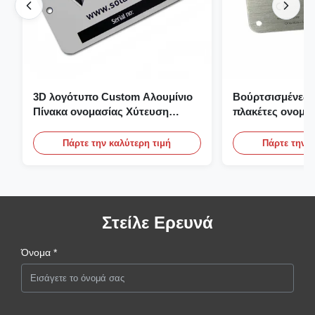
3D λογότυπο Custom Αλουμίνιο
Βούρτσισμένες 
Πίνακα ονομασίας Χύτευση
πλακέτες ονομα
χαρακτική Πίνακα ονομασίας
αλουμίνιο επίπε
ονομασίας με λ
Πάρτε την καλύτερη τιμή
Πάρτε την κ
Στείλε Ερευνά
Όνομα *