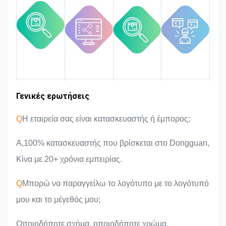
πληροί τις αυστηρές απαιτήσεις
ποιότητας.
Εμπειρία στον
Γενικές ερωτήσεις
Περιοχή
Εισαγωγή της
Πλεονεκτήματα
αγοράς
ομάδας
του προϊόντος
κλάδο
Q
Η εταιρεία σας είναι κατασκευαστής ή έμπορος;
Α,100% κατασκευαστής που βρίσκεται στο Dongguan,
Κίνα με 20+ χρόνια εμπειρίας.
Q
Μπορώ να παραγγείλω το λογότυπο με το λογότυπό
μου και το μέγεθός μου;
Οποιοδήποτε σχήμα, οποιοδήποτε χρώμα,