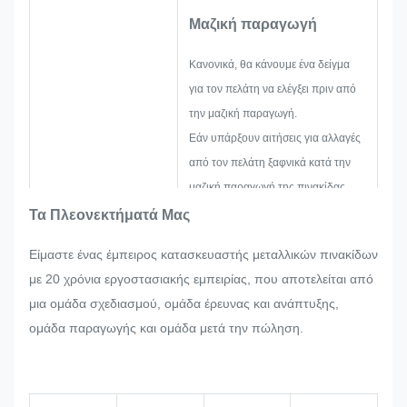
Μαζική παραγωγή
Κανονικά, θα κάνουμε ένα δείγμα
για τον πελάτη να ελέγξει πριν από
την μαζική παραγωγή.
Εάν υπάρξουν αιτήσεις για αλλαγές
από τον πελάτη ξαφνικά κατά την
μαζική παραγωγή της πινακίδας,
του μεταλλικού αυτοκόλλητου, της
Τα Πλεονεκτήματά Μας
μεταλλικής ετικέτας και της ετικέτας,
Είμαστε ένας έμπειρος κατασκευαστής μεταλλικών πινακίδων
θα προσπαθήσουμε με κάθε
με 20 χρόνια εργοστασιακής εμπειρίας, που αποτελείται από
δυνατότητα να τις ικανοποιήσουμε,
μια ομάδα σχεδιασμού, ομάδα έρευνας και ανάπτυξης,
αν αυτό μπορεί να τροποποιηθεί.
ομάδα παραγωγής και ομάδα μετά την πώληση.
Θα παρακολουθούμε και θα
ελέγχουμε την ποιότητα σε όλη τη
διαδικασία, εξασφαλίζοντας ότι