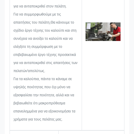
αναπτύσσουμε μια πινακίδα, ένα
για να ανταποκριθεί στον πελάτη.
μεταλλικό αυτοκόλλητο, μια
Για να συμμορφωθούμε με τις
μεταλλική ετικέτα ή ετικέτα, θα
απαιτήσεις του πελάτη,Θα κάνουμε το
εξετάσουμε όλα τα πιθανά
σχέδιο έργο τέχνης του καλούπι και στη
ζητήματα που μπορεί να
συνέχεια να ανοίξει το καλούπι και να
προκύψουν εκ των προτέρων,
ελέγξετε τη συμμόρφωση με το
όπως ο περιορισμός μεγέθους, η
επιβεβαιωμένο έργο τέχνης προσεκτικά
τεχνική της
για να ανταποκριθεί στις απαιτήσεις των
διαδικασίας,επεξεργασία
πελατών'απολύτως.
επιφάνειαςΕπομένως, η ομάδα
Για τα καλούπια, πάντα το κάναμε σε
μας έχει τις δεξιότητες να σας
υψηλής ποιότητας που όχι μόνο να
προσφέρει τις λαμπρές λύσεις.
εξασφαλίσει την ποιότητα, αλλά και να
βεβαιωθείτε ότι μακροπρόθεσμα
επανειλημμένα για να εξοικονομήσει τα
χρήματα για τους πελάτες μας.