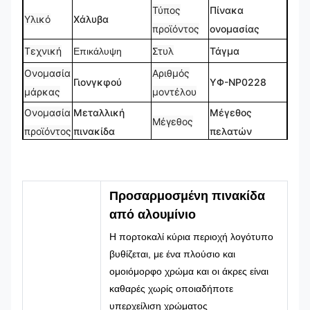
Τύπος
Πίνακα
Υλικό
Χάλυβα
προϊόντος
ονομασίας
Τεχνική
Στυλ
Τάγμα
Επικάλυψη
Ονομασία
Αριθμός
Γιονγκφού
ΥΦ-NP0228
μάρκας
μοντέλου
Ονομασία
Μεταλλική
Μέγεθος
Μέγεθος
προϊόντος
πινακίδα
πελατών
Προσαρμοσμένο
Λογότυπο
Σχήμα
Τυπικό σχήμα
Logo
CMYK, Pantone,
100%
Προσαρμοσμένη πινακίδα
Χρώμα
Σχεδιασμός
RAL κλπ.
προσαρμοσμένο
από αλουμίνιο
Η πορτοκαλί κύρια περιοχή λογότυπο
βυθίζεται, με ένα πλούσιο και
ομοιόμορφο χρώμα και οι άκρες είναι
καθαρές χωρίς οποιαδήποτε
υπερχείλιση χρώματος