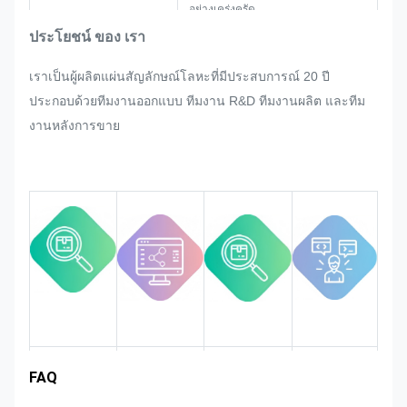
อย่างเคร่งครัด
หากมีการปรับปรุงใด ๆ ที่ขอจากลูกค้า
ประโยชน์ ของ เรา
ทันทีในการผลิตจํานวนมากของป้าย
เราเป็นผู้ผลิตแผ่นสัญลักษณ์โลหะที่มีประสบการณ์ 20 ปี
ชื่อ, ตราสติ๊กเกอร์โลหะ, ตราสติ๊กเกอร์
ประกอบด้วยทีมงานออกแบบ ทีมงาน R&D ทีมงานผลิต และทีม
โลหะและแท็ก, เราจะพยายามที่ดีที่สุด
งานหลังการขาย
ของเราที่จะตอบสนองมันถ้าที่สามารถ
ปรับปรุง.
เราจะติดตามและควบคุมคุณภาพใน
กระบวนการทั้งหมด เพื่อให้แน่ใจว่ามัน
จะตอบสนองความต้องการคุณภาพที่
เข้มงวด
ประสบการณ์
FAQ
การแนะนําทีม
พื้นที่ตลาด
ข้อดีของสินค้า
งาน
ในอุตสาหกรรม