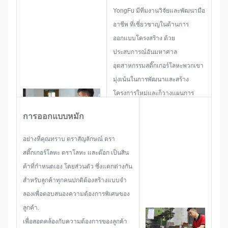
YongFu มีทีมงานวิจัยและพัฒนามือ
อาชีพ ที่เชี่ยวชาญในด้านการ
ออกแบบโครงสร้าง ด้วย
ประสบการณ์อันมหาศาล
อุตสาหกรรมสติ๊กเกอร์โลหะพวกเขา
มุ่งเน้นในการพัฒนาและสร้าง
โครงการใหม่และก็วางแผนการ
ออกแบบ เพื่อให้แน่ใจว่ามันเพียง
การออกแบบหมัก
พอที่จะพึงพอใจลูกค้า.
เมื่อเริ่มต้นที่จะพัฒนาป้ายชื่อ, ตรา
อย่างที่คุณทราบ ตราสัญลักษณ์ ตรา
สติ๊กเกอร์โลหะ, ตราสติ๊กเกอร์โลหะ
สติ๊กเกอร์โลหะ ตราโลหะ และต๊อก เป็นสิน
หรือแท็ก, เราจะพิจารณาทั้งหมด
ค้าที่กําหนดเอง โดยส่วนตัว ซึ่งแตกต่างกัน
ของปัญหาความเป็นไปได้ที่อาจเกิด
สําหรับลูกค้าทุกคนปกติต้องสร้างแบบจํา
ขึ้นล่วงหน้า, เช่น ขนาดจํากัด,
ลองเพื่อตอบสนองความต้องการพิเศษของ
เทคนิคกระบวนการ,การบํารุงผิวดัง
ลูกค้า.
นั้น ทีมงานของเราจึงมีทักษะที่จะนํา
เพื่อสอดคล้องกับความต้องการของลูกค้า