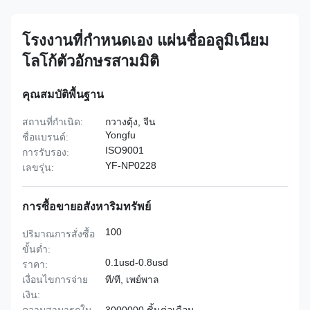
โรงงานที่กําหนดเอง แผ่นชื่ออลูมิเนียม
โลโก้ตัวอักษรสามมิติ
คุณสมบัติพื้นฐาน
สถานที่กำเนิด:
กวางตุ้ง, จีน
Yongfu
ชื่อแบรนด์:
ISO9001
การรับรอง:
YF-NP0228
เลขรุ่น:
การซื้อขายอสังหาริมทรัพย์
100
ปริมาณการสั่งซื้อ
ขั้นต่ำ:
0.1usd-0.8usd
ราคา:
เงื่อนไขการจ่าย
ที/ที, เพย์พาล
เงิน: