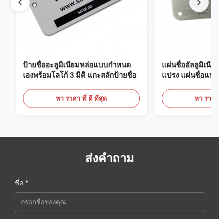
ป้ายชื่ออะลูมิเนียมหล่อแบบกำหนด
แผ่นชื่ออัลลูมิเนี
เองพร้อมโลโก้ 3 มิติ แกะสลักป้ายชื่อ
แปรง แผ่นชื่อแบบ
หา ราคา ที่ ดี ที่สุด
หา ราคา ที
ส่งคำถาม
ชื่อ *