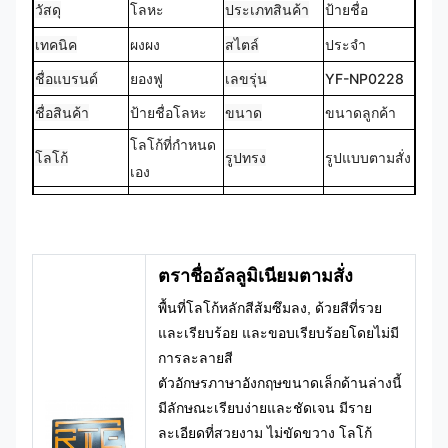
วัสดุ
โลหะ
ประเภทสินค้า
ป้ายชื่อ
เทคนิค
สไตล์
ประจํา
ผงผง
ชื่อแบรนด์
ยองฟู
เลขรุ่น
YF-NP0228
ชื่อสินค้า
ป้ายชื่อโลหะ
ขนาด
ขนาดลูกค้า
โลโก้ที่กําหนด
โลโก้
รูปทรง
รูปแบบตามสั่ง
เอง
CMYK,
ผลิตตามสั่ง
สี
Pantone, RAL
การออกแบบ
100%
เป็นต้น
ตราชื่ออัลลูมิเนียมตามสั่ง
พื้นที่โลโก้หลักสีส้มซึมลง, ด้วยสีที่รวย
และเรียบร้อย และขอบเรียบร้อยโดยไม่มี
การละลายสี
ตัวอักษรภาษาอังกฤษขนาดเล็กด้านล่างนี้
มีลักษณะเรียบง่ายและชัดเจน มีราย
ละเอียดที่สวยงาม ไม่ขัดขวาง โลโก้