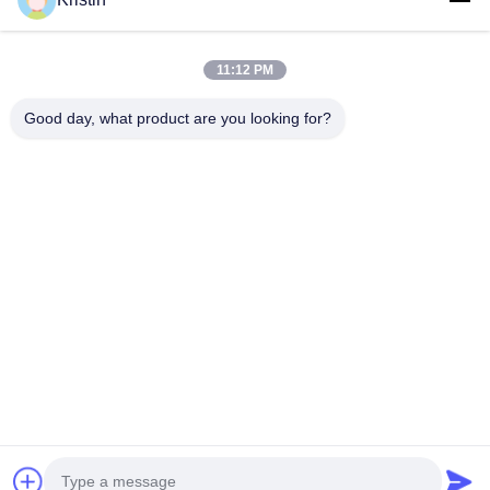
ส่งเดี๋ยวนี้
11:12 PM
Good day, what product are you looking for?
ที่อยู่บริษัท: เลขที่ 46 ถนนเวินโจว, โจวหวู่, ถนนตงเฉิง, เมืองตงก่วน,
มณฑลกวางตุ้ง
โทรศัพท์: 86-769-26627821-26627821
อีเมล:
kelly.jiang@yfnameplate.com
บ้าน
เกี่ยวกับเรา
ผลิตภัณฑ์
ติดต่อเรา
สิทธิป้ายกํากับ © 2026-2026 Dongguan Yongfu Hardware Co., Ltd.. สิทธิ
ทั้งหมดถูกเก็บไว้