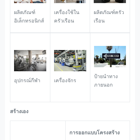
ลักษณ์แบรนด์, ข้อมูลบริษัท, ข้อควร
เครื่องใช้ใน
ผลิตภัณฑ์
ผลิตภัณฑ์ครัว
ระวังของอุปกรณ์ เป็นต้น
ครัวเรือน
อิเล็กทรอนิกส์
เรือน
การใช้ของขวัญและของ
เฉลิมพระเกียรติ
:
มันเหมาะสําหรับเป็น
ป้ายชื่อที่กําหนดเองสําหรับของขวัญที่
ระลึก และของขวัญของบริษัท / ธุรกิจ
โดยเพิ่มเครื่องหมายที่เป็นเอกลักษณ์เพื่อ
เพิ่มความรู้สึกและคุณค่าที่ระลึกของของ
ขวัญ
ป้ายนําทาง
อุปกรณ์กีฬา
เครื่องจักร
ภายนอก
สร้างเอง
การออกแบบโครงสร้าง