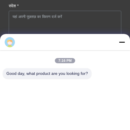
संदेश *
अब सबमिट करें
7:16 PM
Good day, what product are you looking for?
कंपनी का पता: नंबर 46, वेनझोउ रोड, झोउवू, डोंगचेंग स्ट्रीट, डोंगगुआन शहर,
गुआंग्डोंग प्रांत
टेलीफोन: 0086-769-26627821-26627821
ईमेल:
kelly.jiang@yfnameplate.com