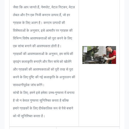
और फिर यह सुनिश्चित करने के लिए एक
जैसा कि आप जानते हैं, नेमप्लेट, मेटल स्टिकर, मेटल
स्केच तैयार करेंगे कि यह ग्राहक को संतुष्ट
लेबल और टैग एक निजी कस्टम उत्पाद हैं, जो हर
करने के लिए पर्याप्त है।
ग्राहक के लिए अलग है। कस्टम उत्पादों की
जब नेमप्लेट, मेटल स्टिकर, मेटल लेबल या
विशेषताओं के अनुसार, इसे आमतौर पर ग्राहक की
टैग विकसित करना शुरू करते हैं, तो हम
विभिन्न विशेष आवश्यकताओं को पूरा करने के लिए
पहले से होने वाली सभी समस्याओं की
एक सांचा बनाने की आवश्यकता होती है।
संभावनाओं पर विचार करेंगे, जैसे आकार
ग्राहकों की आवश्यकताओं के अनुरूप, हम सांचे की
सीमा, प्रक्रिया तकनीक, सतह उपचार,
ड्राइंग कलाकृति बनाएंगे और फिर सांचे को खोलेंगे
गुणवत्ता नियंत्रण इत्यादि। इसलिए, हमारी
और ग्राहकों की आवश्यकताओं को पूरी तरह से पूरा
टीम के पास आपके लिए शानदार समाधान
करने के लिए पुष्टि की गई कलाकृति के अनुपालन की
देने का कौशल है।
सावधानीपूर्वक जांच करेंगे।
सांचों के लिए, हमने इसे हमेशा उच्च-गुणवत्ता में बनाया
है जो न केवल गुणवत्ता सुनिश्चित करता है बल्कि
हमारे ग्राहकों के लिए दीर्घकालिक रूप से पैसे बचाने
को भी सुनिश्चित करता है।