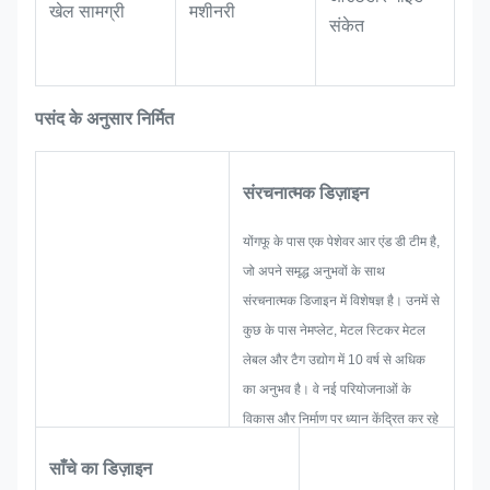
उपयुक्त। तेल-प्रतिरोधी और पहनने-प्रतिरोधी गुणों
खेल सामग्री
मशीनरी
संकेत
के साथ, कार्यशाला और औद्योगिक वातावरण में
दीर्घकालिक उपयोग के दौरान भी लेबल स्पष्ट और
सुपाठ्य रहते हैं।
पसंद के अनुसार निर्मित
संरचनात्मक डिज़ाइन
योंगफू के पास एक पेशेवर आर एंड डी टीम है,
जो अपने समृद्ध अनुभवों के साथ
संरचनात्मक डिजाइन में विशेषज्ञ है। उनमें से
कुछ के पास नेमप्लेट, मेटल स्टिकर मेटल
लेबल और टैग उद्योग में 10 वर्ष से अधिक
का अनुभव है। वे नई परियोजनाओं के
विकास और निर्माण पर ध्यान केंद्रित कर रहे
हैं। सबसे पहले, वे समग्र व्यावहारिक
साँचे का डिज़ाइन
उत्पादन के लिए सभी समाधान तैयार करेंगे,