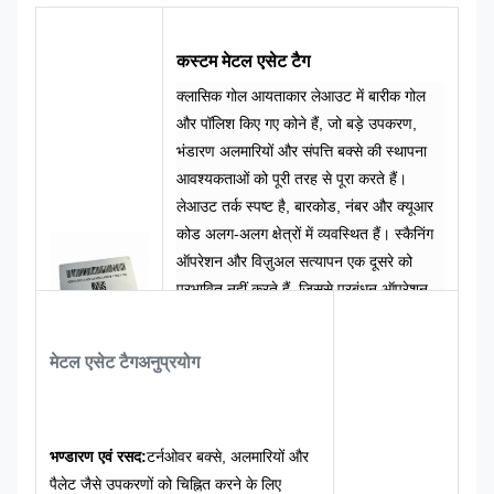
कस्टम मेटल एसेट टैग
क्लासिक गोल आयताकार लेआउट में बारीक गोल
और पॉलिश किए गए कोने हैं, जो बड़े उपकरण,
भंडारण अलमारियों और संपत्ति बक्से की स्थापना
आवश्यकताओं को पूरी तरह से पूरा करते हैं।
लेआउट तर्क स्पष्ट है, बारकोड, नंबर और क्यूआर
कोड अलग-अलग क्षेत्रों में व्यवस्थित हैं। स्कैनिंग
ऑपरेशन और विज़ुअल सत्यापन एक दूसरे को
प्रभावित नहीं करते हैं, जिससे प्रबंधन ऑपरेशन
अधिक कुशल हो जाता है।
काले लोगो के साथ संयुक्त सिल्वर-ग्रे देशी धातु
मेटल एसेट टैग
अनुप्रयोग
आधार रंग एक औद्योगिक शैली बनाता है जो उच्च
सूचना पहचान के साथ स्थिर और भव्य है। यह एक
पेशेवर लोगो शैली है जो औद्योगिक परिदृश्यों और
उद्यम परिसंपत्तियों के लिए बिल्कुल उपयुक्त है, कम
भण्डारण एवं रसद:
टर्नओवर बक्से, अलमारियों और
महत्वपूर्ण होने के साथ-साथ अत्यधिक पेशेवर भी
पैलेट जैसे उपकरणों को चिह्नित करने के लिए