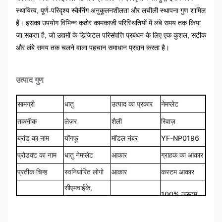
स्थायित्व, पूर्ण-परिदृश्य स्कैनिंग अनुकूलनशीलता और लचीली स्थापना गुण शामिल
हैं। इसका उपयोग विभिन्न कठोर कामकाजी परिस्थितियों में लंबे समय तक किया
जा सकता है, जो उद्यमों के डिजिटल परिसंपत्ति प्रबंधन के लिए एक कुशल, सटीक
और लंबे समय तक चलने वाला पहचान समाधान प्रदान करता है।
उत्पाद गुण
सामग्री
धातु
उत्पाद का प्रकार
नेमप्लेट
तकनीक
लेज़र
शैली
रिवाज़
ब्रांड का नाम
योंगफू
मॉडल नंबर
YF-NP0196
प्रोडक्ट का नाम
धातु नेमप्लेट
आकार
ग्राहक का आकार
प्रतीक चिन्ह
स्वनिर्धारित लोगो
आकार
कस्टम आकार
सीएमवाईके,
100% कस्टम
रंग
पैनटोन, आरएएल
डिज़ाइन
मेड
आदि