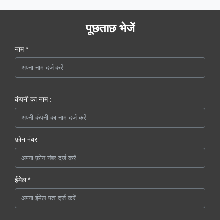
पूछताछ भेजें
नाम *
कंपनी का नाम :
फ़ोन नंबर
ईमेल *