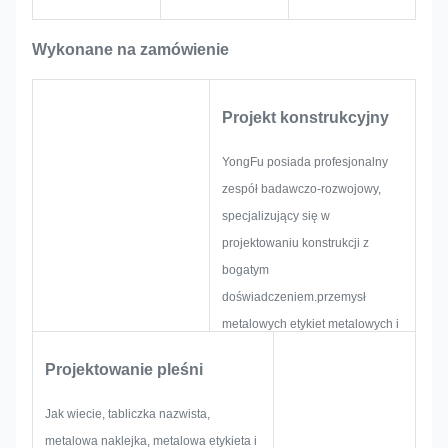
pozostają jasne i czytelne nawet
podczas długotrwałego użytkowania w
Wykonane na zamówienie
warsztacie i środowisku
przemysłowym.
Projekt konstrukcyjny
YongFu posiada profesjonalny
zespół badawczo-rozwojowy,
specjalizujący się w
projektowaniu konstrukcji z
bogatym
doświadczeniem.przemysł
metalowych etykiet metalowych i
etykiet metalowychPo pierwsze,
Projektowanie pleśni
stworzą wszystkie rozwiązania
dla holistycznych praktycznych
Jak wiecie, tabliczka nazwista,
produktów,A następnie układ
metalowa naklejka, metalowa etykieta i