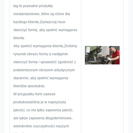
szkic, aby upewnić się, że
tag to prywatne produkty
wystarczy, aby zadowolić klienta.
niestandardowe, które są różne dla
Kiedy rozpoczynamy
każdego klienta.Zazwyczaj musi
opracowywanie tablicy nazwy,
stworzyć formę, aby spełnić wymagania
metalowej naklejki, metalowej
klienta.
etykiety lub etykiety, rozważymy
Aby spełnić wymagania klienta,Zrobimy
wszystkie możliwości, które
rysunek obrazu formy a następnie
mogą wystąpić z
otworzyć formę i sprawdzić zgodność z
wyprzedzeniem, takie jak
potwierdzonym obrazem artystycznym
ograniczenie wielkości, technika
starannie, aby spełnić wymagania
procesu,obróbka
klientów absolutnie.
powierzchniDlatego nasz zespół
W przypadku form zawsze
ma umiejętności, aby dostarczyć
produkowaliśmy je w najwyższej
wspaniałe rozwiązania dla
jakości, co nie tylko zapewnia jakość,
Ciebie.
ale także zapewnia długoterminowe,
wielokrotne oszczędności naszych