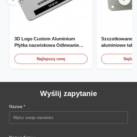
3D Logo Custom Aluminium
Szczotkowane, 
Płytka nazwiskowa Odlewanie
aluminiowe tabli
Grawerowanie Płytka
znamionowe, pła
nazwiskowa
niestandardowe t
Najlepszą cenę
Najlep
znamionowe z l
Wyślij zapytanie
Nazwa *