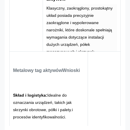
Klasyczny, zaokrąglony, prostokątny
układ posiada precyzyjnie
zaokrąglone i wypolerowane
narożniki, które doskonale spełniają
wymagania dotyczące instalacji
dużych urządzeń, półek
magazynowych i skrzynek.
Logika układu jest jasna, z kodami
kreskowymi, liczbami i kodami QR
Metalowy tag aktywów
Wnioski
ułożonymi w oddzielnych
strefach.zwiększenie efektywności
operacji zarządzania.
Srebrno-szary rodzimy kolor metalowy
Skład i logistyka:
Idealne do
w połączeniu z czarnym logo tworzy
oznaczania urządzeń, takich jak
styl przemysłowy, który jest stabilny i
skrzynki obrotowe, półki i palety.i
wspaniały, z wysoką
procesów identyfikowalności.
rozpoznawalnością informacji.To