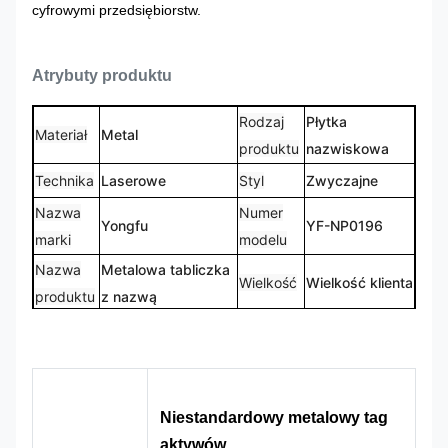
cyfrowymi przedsiębiorstw.
Atrybuty produktu
Rodzaj
Płytka
Materiał
Metal
produktu
nazwiskowa
Technika
Laserowe
Styl
Zwyczajne
Nazwa
Numer
Yongfu
YF-NP0196
marki
modelu
Nazwa
Metalowa tabliczka
Wielkość
Wielkość klienta
produktu
z nazwą
Zindywidualizowane
Kształt
Logo
Kształt
logo
niestandardowy
CMYK, Pantone,
100% na
Kolor
Projekt
RAL itp.
zamówienie
Niestandardowy metalowy tag
aktywów