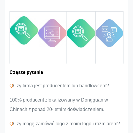
kontrolować jakość w całym
procesie, zapewniając jej
spełnienie rygorystycznych
wymogów jakości.
Doświadczenie
Częste pytania
Wprowadzenie
Zalety
Obszar rynku
zespołu
produktu
w branży
Q
Czy firma jest producentem lub handlowcem?
100% producent zlokalizowany w Dongguan w
Chinach z ponad 20-letnim doświadczeniem.
Q
Czy mogę zamówić logo z moim logo i rozmiarem?