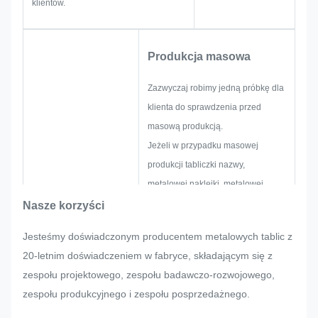
klientów.
Produkcja masowa
Zazwyczaj robimy jedną próbkę dla
klienta do sprawdzenia przed
masową produkcją.
Jeżeli w przypadku masowej
produkcji tabliczki nazwy,
metalowej naklejki, metalowej
etykiety i etykiety klient nagle
Nasze korzyści
zażąda jakichkolwiek korekt,
Jesteśmy doświadczonym producentem metalowych tablic z
postaramy się jak najlepiej je
20-letnim doświadczeniem w fabryce, składającym się z
zaspokoić, jeśli można je
zespołu projektowego, zespołu badawczo-rozwojowego,
zmodyfikować.
zespołu produkcyjnego i zespołu posprzedażnego.
Będziemy monitorować i