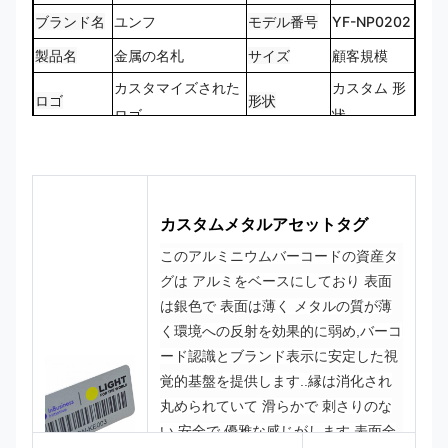
ブランド名
ユンフ
モデル番号
YF-NP0202
製品名
金属の名札
サイズ
顧客規模
カスタマイズされた
カスタム 形
ロゴ
形状
ロゴ
状
CMYK,Pantone,RAL
100% オー
色
デザイン
など
ダーメイド
カスタムメタルアセットタグ
このアルミニウムバーコードの資産タ
グは アルミをベースにしており 表面
は銀色で 表面は薄く メタルの質が薄
く環境への反射を効果的に弱め,バーコ
ード認識とブランド表示に安定した視
覚的基盤を提供します..
縁は消化され
丸められていて 滑らかで 刺さりのな
い 安全で 優雅な感じがします
表面全