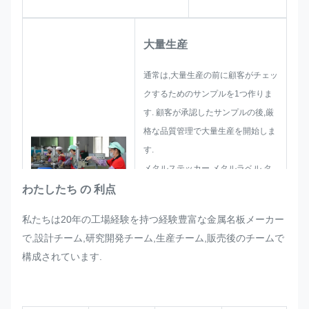
大量生産
通常は,大量生産の前に顧客がチェッ
クするためのサンプルを1つ作りま
す. 顧客が承認したサンプルの後,厳
格な品質管理で大量生産を開始しま
す.
メタルステッカー,メタルラベル,タ
グの大量生産で突然顧客から要求さ
わたしたち の 利点
れた調整がある場合,変更可能な場合
私たちは20年の工場経験を持つ経験豊富な金属名板メーカー
は,それを満足させるために最善を尽
で,設計チーム,研究開発チーム,生産チーム,販売後のチームで
くします.
構成されています.
厳格な品質要件を満たすようにしま
す.