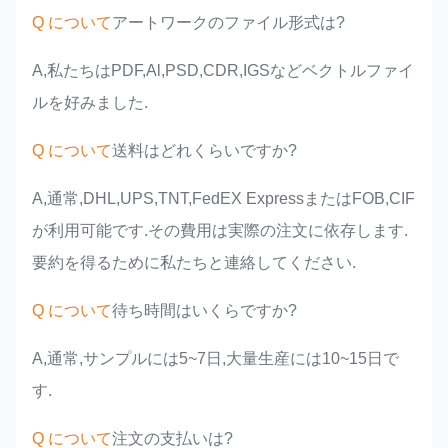
Q について
アートワークのファイル形式は?
A,私たちはPDF,Al,PSD,CDR,IGSなどベクトルファイ
ルを好みました.
Q について
送料はどれくらいですか?
A,通常,DHL,UPS,TNT,FedEX ExpressまたはFOB,CIF
が利用可能です.その費用は実際の注文に依存します.
要約を得るために私たちと連絡してください.
Q について
待ち時間はいくらですか?
A,通常,サンプルには5~7日,大量生産には10~15日で
す.
Q について
注文の支払いは?