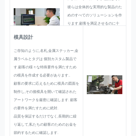
彼らは全体的な実用的な製品のた
めのすべてのソリューションを作
ります.顧客を満足させるのに十
分であることを確認するためにス
模具設計
ケッチを配置.
サイズ制限,プロセスの技術,技術,
ご存知のように,名札,金属ステッカー,金
技術,技術,技術,技術,技術,技術,技
属ラベルとタグは 個別カスタム製品で
術,技術,技術,技術,技術表面処理優
す.顧客の様々な特殊要件を満たすため
れたソリューションを提供できる
の模具を作成する必要があります..
スキルを持っています.
顧客の要求に応えるために模具の図面を
制作し,その後模具を開いて確認された
アートワークを厳密に確認します. 顧客
の要件を満たすために絶対.
品質を保証するだけでなく,長期的に繰
り返して,私たちの顧客のためのお金を
節約するために確認します.