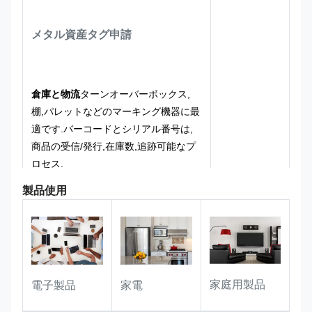
体が耐磨性があり,日々の摩擦,清掃剤
の拭き,軽度の化学接触に耐える.
高低
メタル資産タグ
申請
温,湿気や紫外線環境では ロゴが長く
透明で完ぺきなまま 落ちたり ぼんや
りしたりしません"ロゴを基板に組み込
む"という長期にわたる効果を.
倉庫と物流
ターンオーバーボックス,
棚,パレットなどのマーキング機器に最
適です.バーコードとシリアル番号は,
商品の受信/発行,在庫数,追跡可能なプ
ロセス.
製品使用
公共資産管理:
屋外施設,公用車,オフィ
ス機器,公共財などに完璧に適応し,識
別情報を長期にわたって安定して保持
できます資産登録を全面的に支援する
家庭用製品
電子製品
家電
リストと追跡可能性