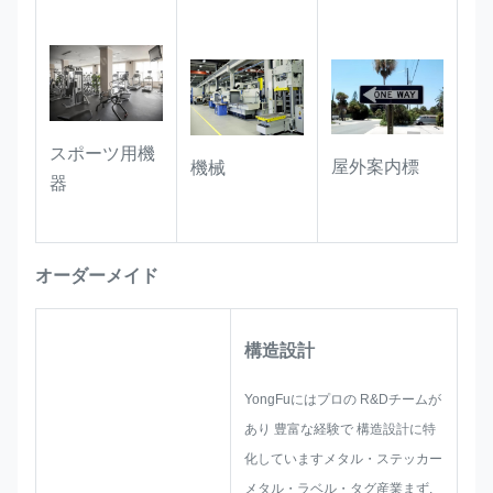
工業用機器:
機械,ハードウェアアクセ
サリー,楽器のラベルに適しています.
油耐性,耐磨性があります.レーベルは,
ワークショップや産業環境での長期使
スポーツ用機
用中でも,明瞭で読み取れるようにしま
屋外案内標
機械
器
す..
オーダーメイド
構造設計
YongFuにはプロの R&Dチームが
あり 豊富な経験で 構造設計に特
化していますメタル・ステッカー
メタル・ラベル・タグ産業まず,