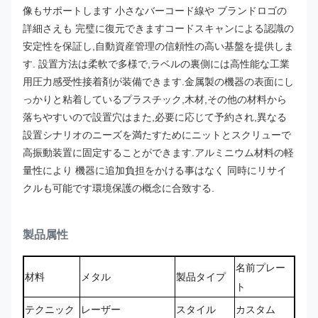
像もサポートします 小さなバーコード線や ブランドロゴの
詳細さえも 完璧に復元できますコードスキャンによる認識の
安定性を保証し,自動資産管理の信頼性の高い基盤を提供しま
す.
設置方法は柔軟で多様で,ラベルの裏側には高性能な工業
用圧力感受性接着剤が装備できます.金属製の機器の表面にし
っかりと粘着しているプラスチック,木材,その他の材料から
落ちやすいので
設置穴はまた,必要に応じて予約され,異なる
設置シナリオのニーズを満たすためにニットとスクリューで
高振動装置に固定することができます.
アルミニウム材料の軽
量性により 機器に追加負担をかける事はなく 同時にリサイ
クルも可能です環境保護の概念に合致する.
製品属性
名前プレー
材料
メタル
製品タイプ
ト
テクニック
レーザー
スタイル
カスタム