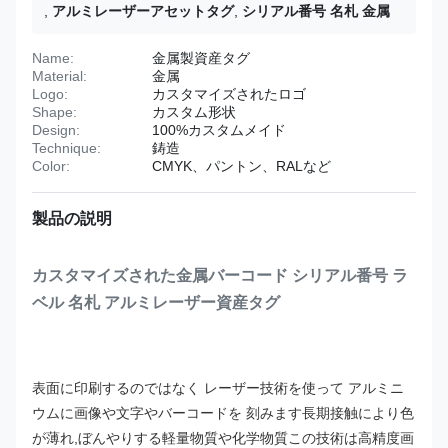
,
アルミレーザーアセットタグ
,
シリアル番号 名札 金属
Name:
金属製資産タグ
Material:
金属
Logo:
カスタマイズされたロゴ
Shape:
カスタム形状
Design:
100%カスタムメイド
Technique:
鋳造
Color:
CMYK、パントン、RALなど
製品の説明
カスタマイズされた金属バーコード シリアル番号 ラ
ベル 名札 アルミレーザー資産タグ
表面に印刷するのではなく レーザー技術を使って アルミニ
ウムに画像や文字やバーコードを 刻みます長期接触により色
が薄れ,ぼんやりする軽量物質や化学物質
この技術は高精度画