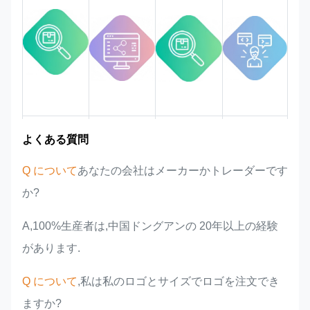
市場領域
チーム紹介
製品の利点
業界での経験
よくある質問
Q について
あなたの会社はメーカーかトレーダーです
か?
A,100%生産者は,中国ドングアンの 20年以上の経験
があります.
Q について
,私は私のロゴとサイズでロゴを注文でき
ますか?