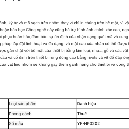
h, ký tự và mã vạch trên nhôm thay vì chỉ in chúng trên bề mặt, vì v
 hoặc hóa học.
Công nghệ này cũng hỗ trợ hình ảnh chính xác cao, nga
khôi phục hoàn hảo,đảm bảo sự ổn định của nhận dạng quét mã và cung
pháp lắp đặt linh hoạt và đa dạng, và mặt sau của nhãn có thể được 
ợc gắn chặt với bề mặt của thiết bị bằng kim loại, nhựa, gỗ và các vật 
cầu và cố định trên thiết bị rung động cao bằng rivets và vít để đáp ứ
của vật liệu nhôm sẽ không gây thêm gánh nặng cho thiết bị và đồng t
Loại sản phẩm
Danh hiệu
Phong cách
Thuế
Số mẫu
YF-NP0202