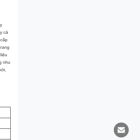
ậy
y cả
 cấp
trang
liệu
ng nhu
hời,