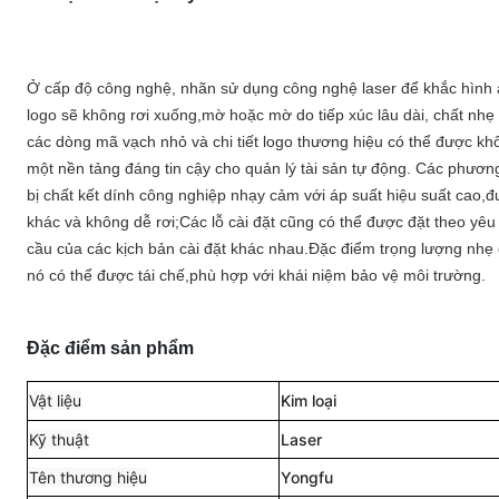
Ở cấp độ công nghệ, nhãn sử dụng công nghệ laser để khắc hình ản
logo sẽ không rơi xuống,mờ hoặc mờ do tiếp xúc lâu dài, chất nhẹ
các dòng mã vạch nhỏ và chi tiết logo thương hiệu có thể được 
một nền tảng đáng tin cậy cho quản lý tài sản tự động.
Các phương 
bị chất kết dính công nghiệp nhạy cảm với áp suất hiệu suất cao,đư
khác và không dễ rơi;
Các lỗ cài đặt cũng có thể được đặt theo yêu 
cầu của các kịch bản cài đặt khác nhau.
Đặc điểm trọng lượng nhẹ 
nó có thể được tái chế,phù hợp với khái niệm bảo vệ môi trường.
Đặc điểm sản phẩm
Vật liệu
Kim loại
Kỹ thuật
Laser
Tên thương hiệu
Yongfu