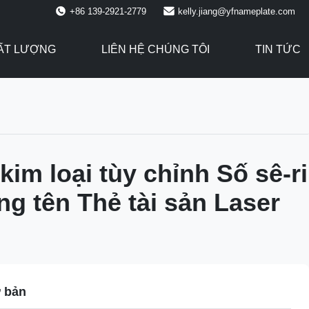
+86 139-2921-2779
kelly.jiang@yfnameplate.com
HẤT LƯỢNG
LIÊN HỆ CHÚNG TÔI
TIN TỨC
kim loại tùy chỉnh Số sê-ri
g tên Thẻ tài sản Laser
ơ bản