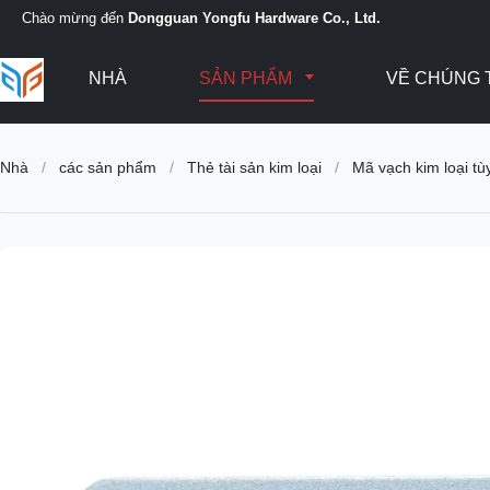
Chào mừng đến
Dongguan Yongfu Hardware Co., Ltd.
NHÀ
SẢN PHẨM
VỀ CHÚNG 
Nhà
/
các sản phẩm
/
Thẻ tài sản kim loại
/
Mã vạch kim loại tù