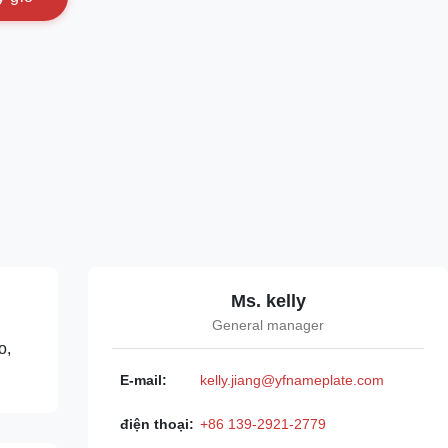
Ms. kelly
General manager
o,
E-mail:
kelly.jiang@yfnameplate.com
điện thoại:
+86 139-2921-2779