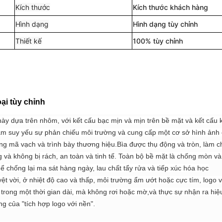
Kích thước
Kích thước khách hàng
Hình dạng
Hình dạng tùy chỉnh
Thiết kế
100% tùy chỉnh
oại tùy chỉnh
y dựa trên nhôm, với kết cấu bạc mịn và mịn trên bề mặt và kết cấu 
làm suy yếu sự phản chiếu môi trường và cung cấp một cơ sở hình ảnh
ng mã vạch và trình bày thương hiệu.
Bìa được thụ động và tròn, làm c
và không bị rách, an toàn và tinh tế.
Toàn bộ bề mặt là chống mòn và
ể chống lại ma sát hàng ngày, lau chất tẩy rửa và tiếp xúc hóa học
ệt vời, ở nhiệt độ cao và thấp, môi trường ẩm ướt hoặc cực tím, logo 
 trong một thời gian dài, mà không rơi hoặc mờ,và thực sự nhận ra hiệ
g của "tích hợp logo với nền".