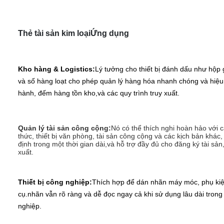
Thẻ tài sản kim loại
Ứng dụng
Kho hàng & Logistics:
Lý tưởng cho thiết bị đánh dấu như hộp g
và số hàng loạt cho phép quản lý hàng hóa nhanh chóng và hiệu 
hành, đếm hàng tồn kho,và các quy trình truy xuất.
Quản lý tài sản công cộng:
Nó có thể thích nghi hoàn hảo với c
thức, thiết bị văn phòng, tài sản công cộng và các kịch bản khá
định trong một thời gian dài,và hỗ trợ đầy đủ cho đăng ký tài sả
xuất.
Thiết bị công nghiệp:
Thích hợp để dán nhãn máy móc, phụ kiệ
cụ.nhãn vẫn rõ ràng và dễ đọc ngay cả khi sử dụng lâu dài tron
nghiệp.