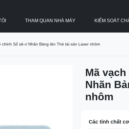
TÔI
THAM QUAN NHÀ MÁY
KIỂM SOÁT C
y chỉnh Số sê-ri Nhãn Bảng tên Thẻ tài sản Laser nhôm
Mã vạch 
Nhãn Bản
nhôm
Các tính chất c