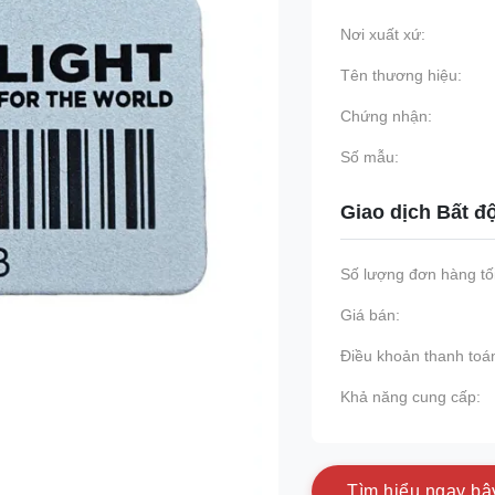
Nơi xuất xứ:
Tên thương hiệu:
Chứng nhận:
Số mẫu:
Giao dịch Bất đ
Số lượng đơn hàng tối
Giá bán:
Điều khoản thanh toá
Khả năng cung cấp:
T
ì
m
h
i
ể
u
n
g
a
y
b
â