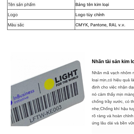
Tên sản phẩm
Bảng tên kim loại
Logo
Logo tùy chỉnh
Màu sắc
CMYK, Pantone, RAL v.v.
Nhãn tài sản kim l
Nhãn mã vạch nhôm nà
loại mịn,có hiệu quả 
định cho việc nhận dạ
nó cảm thấy mịn màng 
chống trầy xước, có th
nhẹ;
Chống khí hậu tuy
rõ ràng và hoàn chỉnh
ứng lâu dài và bền vữn