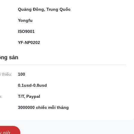
Quảng Đông, Trung Quốc
Yongfu
ISO9001
YF-NP0202
ộng sản
 thiểu:
100
0.1usd-0.8usd
n:
T/T, Paypal
3000000 chiếc mỗi tháng
y
g
i
ờ