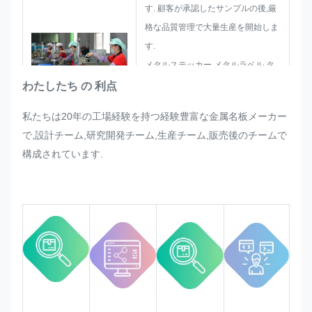
す. 顧客が承認したサンプルの後,厳
格な品質管理で大量生産を開始しま
す.
メタルステッカー,メタルラベル,タ
グの大量生産で突然顧客から要求さ
わたしたち の 利点
れた調整がある場合,変更可能な場合
私たちは20年の工場経験を持つ経験豊富な金属名板メーカー
は,それを満足させるために最善を尽
で,設計チーム,研究開発チーム,生産チーム,販売後のチームで
くします.
構成されています.
厳格な品質要件を満たすようにしま
す.