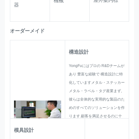
屋外案内標
機械
器
ーダーメイドの丸いドームステッカー
で 忘れられないブランド商品を作りま
す防水構造は,あなたのプロモーション
オーダーメイド
アイテムを保証します 輸送を通して魅
力的なまま日常用品として
構造設計
YongFuにはプロの R&Dチームが
あり 豊富な経験で 構造設計に特
化していますメタル・ステッカー
メタル・ラベル・タグ産業まず,
彼らは全体的な実用的な製品のた
めのすべてのソリューションを作
ります.顧客を満足させるのに十
分であることを確認するためにス
模具設計
ケッチを配置.