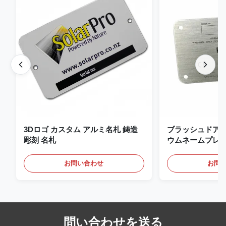
3Dロゴ カスタム アルミ名札 鋳造
ブラッシュドア
彫刻 名札
ウムネームプレー
タムネームプレー
お問い合わせ
お問
問い合わせを送る