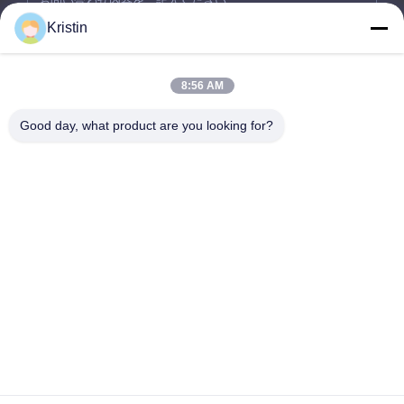
Kristin
8:56 AM
Good day, what product are you looking for?
今提出
会社住所: 広東省東?? 市 温州路46号 周武道東?? 通り
テレ: 86-769-26627821-26627821
メールアドレス:
kelly.jiang@yfnameplate.com
ホーム
会社情報
製品
送信