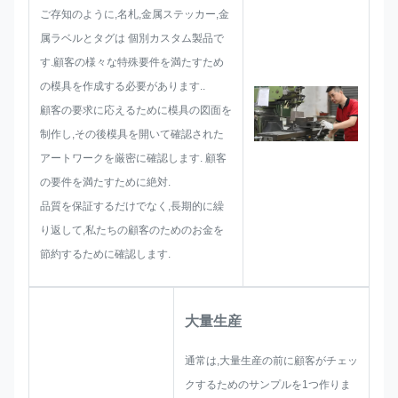
サイズ制限,プロセスの技術,技術,
ご存知のように,名札,金属ステッカー,金
技術,技術,技術,技術,技術,技術,技
属ラベルとタグは 個別カスタム製品で
術,技術,技術,技術,技術表面処理優
す.顧客の様々な特殊要件を満たすため
れたソリューションを提供できる
の模具を作成する必要があります..
スキルを持っています.
顧客の要求に応えるために模具の図面を
制作し,その後模具を開いて確認された
アートワークを厳密に確認します. 顧客
の要件を満たすために絶対.
品質を保証するだけでなく,長期的に繰
り返して,私たちの顧客のためのお金を
節約するために確認します.
大量生産
通常は,大量生産の前に顧客がチェッ
クするためのサンプルを1つ作りま