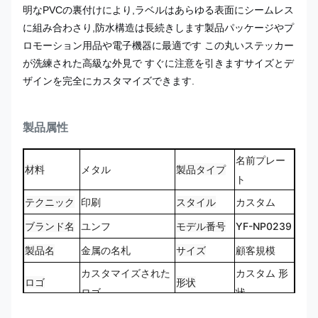
明なPVCの裏付けにより,ラベルはあらゆる表面にシームレス
に組み合わさり,防水構造は長続きします製品パッケージやプ
ロモーション用品や電子機器に最適です この丸いステッカー
が洗練された高級な外見で すぐに注意を引きますサイズとデ
ザインを完全にカスタマイズできます.
製品属性
名前プレー
材料
メタル
製品タイプ
ト
テクニック
印刷
スタイル
カスタム
ブランド名
ユンフ
モデル番号
YF-NP0239
製品名
金属の名札
サイズ
顧客規模
カスタマイズされた
カスタム 形
ロゴ
形状
ロゴ
状
CMYK,Pantone,RAL
100% オー