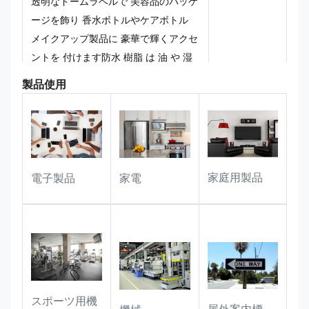
透明なドームラベルで 美容品のパッケ
ージを飾り 香水ボトルやケアボトル
メイクアップ製品に 豪華で輝くアクセ
ントを 付けます防水 樹脂 は 油 や 湿
気 から 守るブランドが日常使用を通
製品使用
じて 完璧に保たれます
電子機器と家電
耐久性のあるエポキシドームステッカ
ーで デバイスや制御パネルを識別し
家庭用製品
電子製品
家電
指紋や清掃剤や操作着用に 耐えるよう
にしてください透明なデザインは製品
表面とシームレスに統合され,高層ドー
ムは微妙なプレミアムタッチを追加し
ます.
プロモーション&プレゼント品
スポーツ用機
ロゴが鮮明に 浮かび上がるような オ