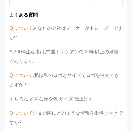
市場領域
チーム紹介
製品の利点
業界での経験
よくある質問
Q について
あなたの会社はメーカーかトレーダーです
か?
A,100%生産者は,中国ドングアンの 20年以上の経験
があります.
Q について
,私は私のロゴとサイズでロゴを注文でき
ますか?
もちろん どんな形や色 サイズ 仕上げも
Q について
注文の際にどのような情報を提供すべきで
すか?