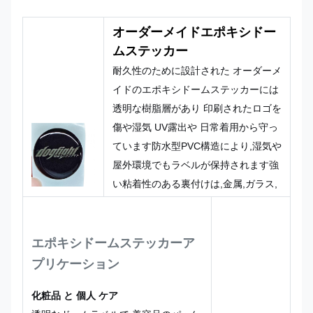
色
デザイン
など
ダーメイド
オーダーメイドエポキシドー
ムステッカー
耐久性のために設計された オーダーメ
イドのエポキシドームステッカーには
透明な樹脂層があり 印刷されたロゴを
傷や湿気 UV露出や 日常着用から守っ
ています防水型PVC構造により,湿気や
屋外環境でもラベルが保持されます強
い粘着性のある裏付けは,金属,ガラス,
プラスチックを含む様々な表面に安全
で恒久的な結合を提供します.,工業用
機器や屋外用品や 消費者向け製品に最
エポキシドームステッカー
ア
適です эстеティクスと耐久性が同じく
プリケーション
らい重要です
化粧品 と 個人 ケア