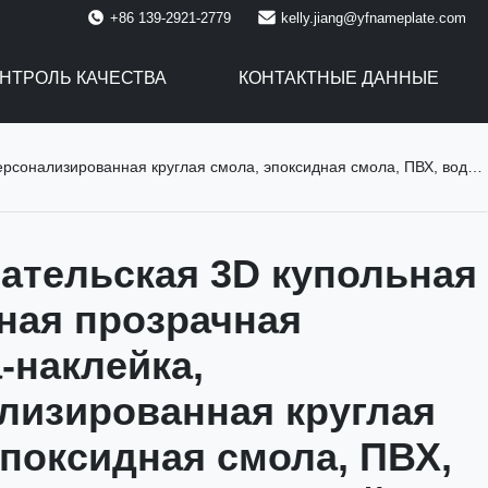
+86 139-2921-2779
kelly.jiang@yfnameplate.com
НТРОЛЬ КАЧЕСТВА
КОНТАКТНЫЕ ДАННЫЕ
круглая смола, эпоксидная смола, ПВХ, водонепроницаемая наклейка с логотипом
ательская 3D купольная
ная прозрачная
-наклейка,
лизированная круглая
эпоксидная смола, ПВХ,