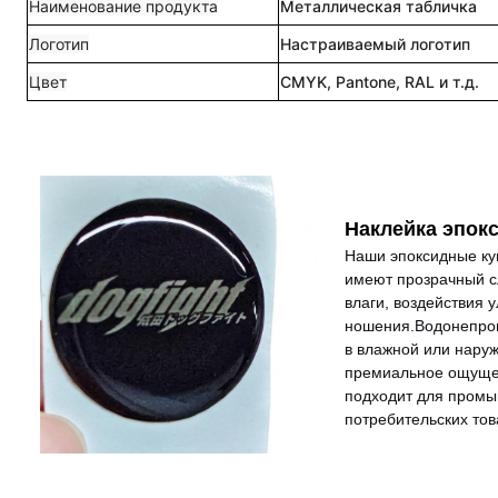
Наименование продукта
Металлическая табличка
Логотип
Настраиваемый логотип
Цвет
CMYK, Pantone, RAL и т.д.
Наклейка эпокс
Наши эпоксидные ку
имеют прозрачный с
влаги, воздействия 
ношения.Водонепрон
в влажной или наруж
премиальное ощущен
подходит для промы
потребительских тов