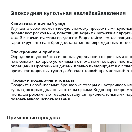
Эпоксидная купольная наклейка
Заявления
Косметика и личный уход
Улучшите свою косметическую упаковку прозрачными купольн
добавляют роскошный, блестящий акцент к бутылкам парфюм
кожей и косметическим средствам.Водостойкая смола защища
гарантируя, что ваш бренд останется неповрежденным в тече
Электроника и приборы
Определите устройства и панели управления с прочными эп
наклейками, которые устойчивы к отпечаткам пальцев, чистя
обращении.Прозрачный дизайн плавно интегрируется с повер
время как поднятый купол добавляет тонкий премиальный отт
Промо- и подарочные товары
Создайте незабываемые брендовые товары с настраиваемым
купола, которые делают логотипы яркими.Водонепроницаемая
что ваши рекламные товары останутся привлекательными чере
повседневного использования.
Применение продукта