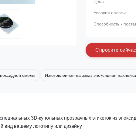
Цена:
Условия оплаты:
Способность к поста
С
п
р
о
с
и
т
е
с
е
й
ч
а
эпоксидной смолы
Изготовленная на заказ эпоксидная наклейка
пециальных 3D-купольных прозрачных этикеток из эпокси
й вид вашему логотипу или дизайну.