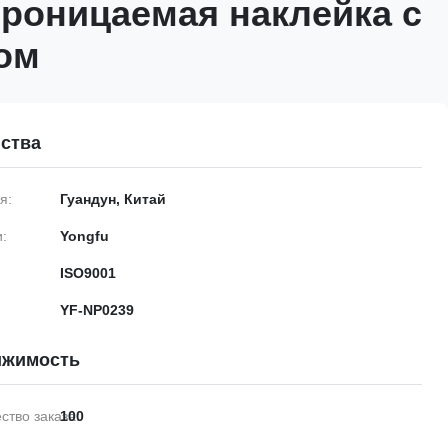
роницаемая наклейка с
ом
ства
я:
Гуандун, Китай
:
Yongfu
ISO9001
YF-NP0239
ижимость
тво заказа:
100