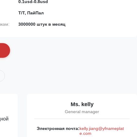
0.1usd-0.8usd
Т/Т, ПайПал
вкам:
3000000 штук в месяц
с
Ms. kelly
General manager
дной
Электронная почта:
kelly.jiang@yfnameplat
e.com