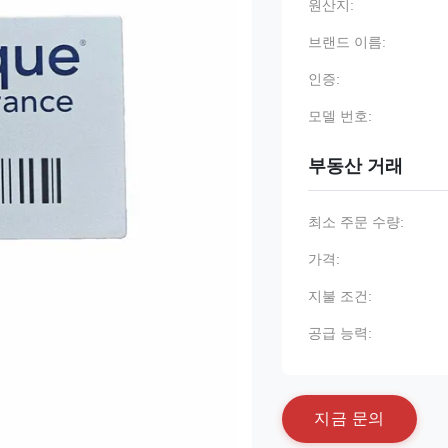
원산지:
브랜드 이름:
인증:
모델 번호:
부동산 거래
최소 주문 수량:
가격:
지불 조건:
공급 능력:
지
금
문
의