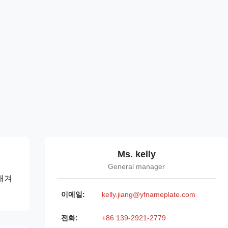
Ms. kelly
General manager
새겨
이메일:
kelly.jiang@yfnameplate.com
전화:
+86 139-2921-2779