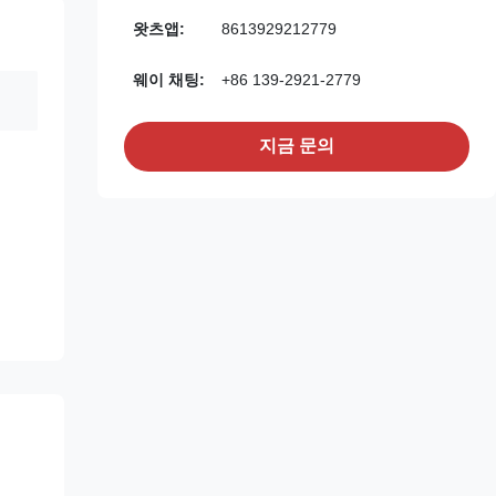
왓츠앱:
8613929212779
웨이 채팅:
+86 139-2921-2779
지금 문의