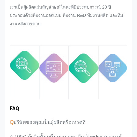
ทันทีในการผลิตจํานวนมากของป้าย
เราเป็นผู้ผลิตแผ่นสัญลักษณ์โลหะที่มีประสบการณ์ 20 ปี
ชื่อ, ตราสติ๊กเกอร์โลหะ, ตราสติ๊กเกอร์
ประกอบด้วยทีมงานออกแบบ ทีมงาน R&D ทีมงานผลิต และทีม
โลหะและแท็ก, เราจะพยายามที่ดีที่สุด
งานหลังการขาย
ของเราที่จะตอบสนองมันถ้าที่สามารถ
ปรับปรุง.
เราจะติดตามและควบคุมคุณภาพใน
กระบวนการทั้งหมด เพื่อให้แน่ใจว่ามัน
จะตอบสนองความต้องการคุณภาพที่
เข้มงวด
ประสบการณ์
FAQ
การแนะนําทีม
พื้นที่ตลาด
ข้อดีของสินค้า
งาน
ในอุตสาหกรรม
Q
บริษัทของคุณเป็นผู้ผลิตหรือเทรด?
A,100% ผู้ผลิตตั้งอยู่ในดอนกวน, จีน ด้วยประสบการณ์