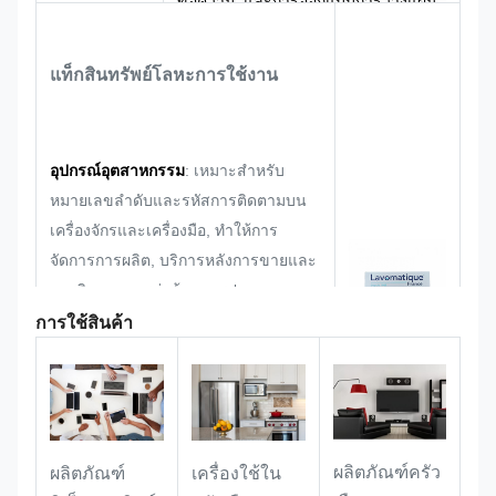
ข้อความ, และการออกแบบการวางแผน
และการระบุแบรนด์.
แท็กสินทรัพย์โลหะ
การใช้งาน
อุปกรณ์อุตสาหกรรม
: เหมาะสําหรับ
หมายเลขลําดับและรหัสการติดตามบน
เครื่องจักรและเครื่องมือ, ทําให้การ
จัดการการผลิต, บริการหลังการขายและ
การติดตามการต่อต้านการปลอม
การใช้สินค้า
คลังสินค้าและโลจิสติกส์
: ปฏิบัติหน้าที่
เป็นสัญลักษณ์การติดตามสินค้า โดยใช้
บาร์โค้ดในการเก็บข้อมูล logistics และ
ผลิตภัณฑ์ครัว
ผลิตภัณฑ์
เครื่องใช้ใน
batch เพื่อการสแกนและตรวจสอบอย่าง