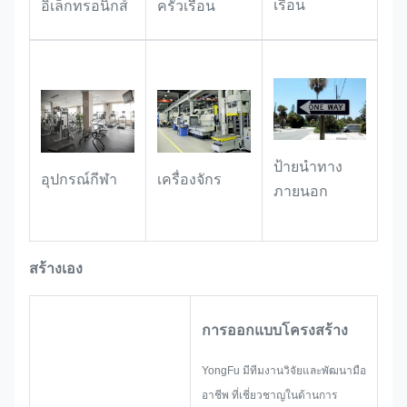
เรือน
อิเล็กทรอนิกส์
ครัวเรือน
รวดเร็วในสถานที่เก็บและขนส่ง
ป้ายนําทาง
อุปกรณ์กีฬา
เครื่องจักร
ภายนอก
สร้างเอง
การออกแบบโครงสร้าง
YongFu มีทีมงานวิจัยและพัฒนามือ
อาชีพ ที่เชี่ยวชาญในด้านการ