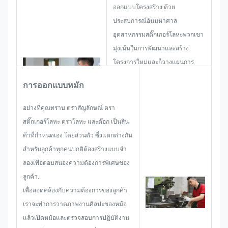
ออกแบบโครงสร้าง ด้วย
ประสบการณ์อันมหาศาล
อุตสาหกรรมสติ๊กเกอร์โลหะพวกเขา
มุ่งเน้นในการพัฒนาและสร้าง
โครงการใหม่และก็วางแผนการ
ออกแบบ เพื่อให้แน่ใจว่ามันเพียง
การออกแบบหมัก
พอที่จะพึงพอใจลูกค้า.
เมื่อเริ่มต้นที่จะพัฒนาป้ายชื่อ, ตรา
อย่างที่คุณทราบ ตราสัญลักษณ์ ตรา
สติ๊กเกอร์โลหะ, ตราสติ๊กเกอร์โลหะ
สติ๊กเกอร์โลหะ ตราโลหะ และต๊อก เป็นสิน
หรือแท็ก, เราจะพิจารณาทั้งหมด
ค้าที่กําหนดเอง โดยส่วนตัว ซึ่งแตกต่างกัน
ของปัญหาความเป็นไปได้ที่อาจเกิด
สําหรับลูกค้าทุกคนปกติต้องสร้างแบบจํา
ขึ้นล่วงหน้า, เช่น ขนาดจํากัด,
ลองเพื่อตอบสนองความต้องการพิเศษของ
เทคนิคกระบวนการ,การบํารุงผิวดัง
ลูกค้า.
นั้น ทีมงานของเราจึงมีทักษะที่จะนํา
เพื่อสอดคล้องกับความต้องการของลูกค้า
เสนอคําตอบที่ดีที่สุดให้คุณ
เราจะทําการวาดภาพงานศิลปะของหม้อ
แล้วเปิดหม้อและตรวจสอบการปฏิบัติงาน