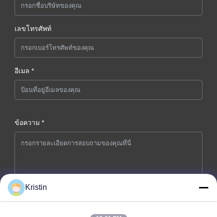
เลขโทรศัพท์
อีเมล *
ข้อความ *
Kristin
ส่งเดี๋ยวนี้