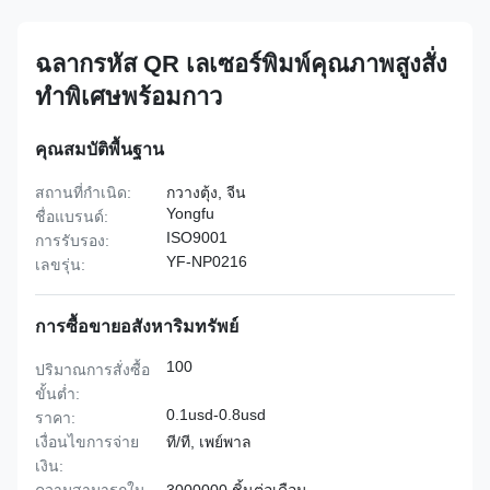
ฉลากรหัส QR เลเซอร์พิมพ์คุณภาพสูงสั่ง
ทำพิเศษพร้อมกาว
คุณสมบัติพื้นฐาน
สถานที่กำเนิด:
กวางตุ้ง, จีน
Yongfu
ชื่อแบรนด์:
ISO9001
การรับรอง:
YF-NP0216
เลขรุ่น:
การซื้อขายอสังหาริมทรัพย์
100
ปริมาณการสั่งซื้อ
ขั้นต่ำ:
0.1usd-0.8usd
ราคา:
เงื่อนไขการจ่าย
ที/ที, เพย์พาล
เงิน: