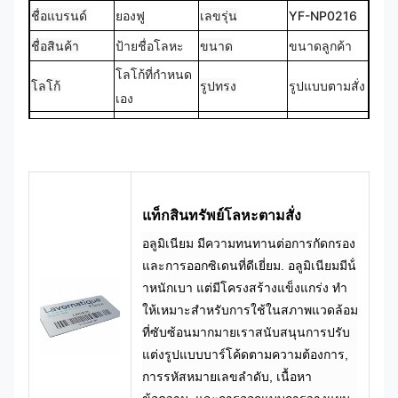
ชื่อแบรนด์
ยองฟู
เลขรุ่น
YF-NP0216
ชื่อสินค้า
ป้ายชื่อโลหะ
ขนาด
ขนาดลูกค้า
โลโก้ที่กําหนด
โลโก้
รูปทรง
รูปแบบตามสั่ง
เอง
CMYK,
ผลิตตามสั่ง
สี
Pantone, RAL
การออกแบบ
100%
เป็นต้น
แท็กสินทรัพย์โลหะตามสั่ง
อลูมิเนียม มีความทนทานต่อการกัดกรอง
และการออกซิเดนที่ดีเยี่ยม. อลูมิเนียมมีน้ํ
าหนักเบา แต่มีโครงสร้างแข็งแกร่ง ทํา
ให้เหมาะสําหรับการใช้ในสภาพแวดล้อม
ที่ซับซ้อนมากมายเราสนับสนุนการปรับ
แต่งรูปแบบบาร์โค้ดตามความต้องการ,
การรหัสหมายเลขลําดับ, เนื้อหา