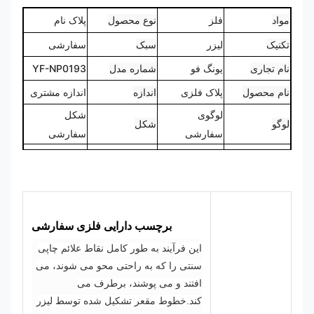
مواد
فلز
نوع محصول
پلاک نام
تکنیک
لیزر
سبک
سفارشی
نام تجاری
یونگ فو
شماره مدل
YF-NP0193
نام محصول
پلاک فلزی
اندازه
اندازه مشتری
لوگوی
شکل
لوگو
شکل
سفارشی
سفارشی
100٪
CMYK،
سفارشی
رنگ
Pantone، RAL
طراحی
ساخته شده
و غیره
است
برچسب دارایی فلزی سفارشی
این فرآیند به طور کامل نقاط علائم چاپی
سنتی را که به راحتی محو می شوند، می
افتند و می پوشند، برطرف می
کند.
خطوط مقعر تشکیل شده توسط لیزر