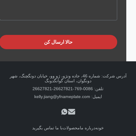
حالا ارسال کن
آدرس شرکت: شماره 46، جاده ونژو، ژو وو، خیابان دونگچنگ، شهر
دونگوان، استان گوانگدونگ
تلفن: 0086-769-26627821-26627821
ایمیل:
kelly.jiang@yfnameplate.com
خونه
درباره ما
محصولات
با ما تماس بگیرید