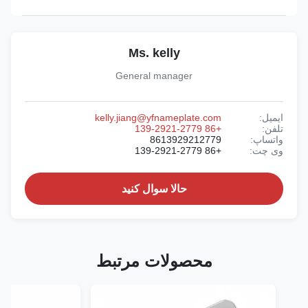
Ms. kelly
General manager
ایمیل:
kelly.jiang@yfnameplate.com
تلفن:
+86 139-2921-2779
واتساپ:
8613929212779
وی چت:
+86 139-2921-2779
حالا سوال کنيد
محصولات مرتبط