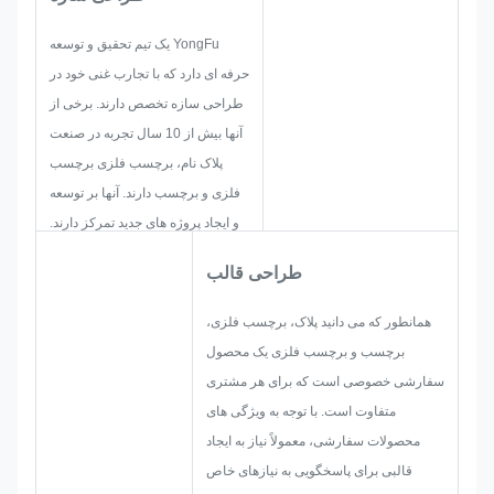
واضح و خوانا باقی می مانند.
YongFu یک تیم تحقیق و توسعه
حرفه ای دارد که با تجارب غنی خود در
طراحی سازه تخصص دارند. برخی از
آنها بیش از 10 سال تجربه در صنعت
پلاک نام، برچسب فلزی برچسب
فلزی و برچسب دارند. آنها بر توسعه
و ایجاد پروژه های جدید تمرکز دارند.
ابتدا، آنها تمام راه‌حل‌ها را برای
طراحی قالب
محصولات عملی جامع پیدا می‌کنند، و
سپس طرحی را طرح‌ریزی می‌کنند تا
همانطور که می دانید پلاک، برچسب فلزی،
مطمئن شوند که برای رضایت
برچسب و برچسب فلزی یک محصول
مشتری کافی است.
سفارشی خصوصی است که برای هر مشتری
هنگامی که شروع به توسعه یک پلاک
متفاوت است. با توجه به ویژگی های
نام، برچسب فلزی، برچسب یا
محصولات سفارشی، معمولاً نیاز به ایجاد
برچسب فلزی می کنیم، همه
قالبی برای پاسخگویی به نیازهای خاص
احتمالات احتمالی را که ممکن است