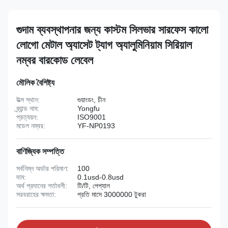
গুদাম ব্যবস্থাপনার জন্য কাস্টম সিলভার সারফেস কালো
লোগো মেটাল অ্যাসেট ট্যাগ অ্যালুমিনিয়াম সিরিয়াল
নম্বর বারকোড লেবেল
মৌলিক বৈশিষ্ট্য
উত্স স্থান:
গুয়াংডং, চীন
ব্র্যান্ড নাম:
Yongfu
প্রত্যয়ন:
ISO9001
মডেল নম্বর:
YF-NP0193
বাণিজ্যিক সম্পত্তি
সর্বনিম্ন অর্ডার পরিমাণ:
100
দাম:
0.1usd-0.8usd
অর্থ প্রদানের শর্তাবলী:
টি/টি, পেপ্যাল
সরবরাহের ক্ষমতা:
প্রতি মাসে 3000000 টুকরা