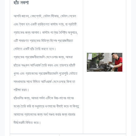
ছাঁচ নকশা
সমাধান তৈরি করবে এবং তারপরে গ্রাহককে
সন্তুষ্ট করার জন্য যথেষ্ট নিশ্চিত করার জন্য একটি
আপনি জানেন, নেমপ্লেট, মেটাল স্টিকার, মেটাল লেবেল
স্কেচ লেআউট করবে।
এবং ট্যাগ হল একটি ব্যক্তিগত কাস্টম পণ্য, যা প্রতিটি
যখন একটি নেমপ্লেট, ধাতব স্টিকার, ধাতব
গ্রাহকের জন্য আলাদা। কাস্টম পণ্যের বৈশিষ্ট্য অনুসারে,
লেবেল বা ট্যাগ তৈরি করা শুরু করি, তখন আমরা
এটি সাধারণত গ্রাহকের বিভিন্ন বিশেষ প্রয়োজনীয়তা
সমস্ত সমস্যার সম্ভাবনা বিবেচনা করব যা আগে
মেটাতে একটি ছাঁচ তৈরি করতে হবে।
থেকেই ঘটতে পারে, যেমন আকারের সীমাবদ্ধতা,
গ্রাহকের প্রয়োজনীয়তাগুলি মেনে চলার জন্য, আমরা
প্রক্রিয়া কৌশল, পৃষ্ঠের চিকিত্সা, মান নিয়ন্ত্রণ
ছাঁচের অঙ্কন আর্টওয়ার্ক তৈরি করব এবং তারপরে ছাঁচটি
ইত্যাদি। অতএব, আমাদের দলে আপনার জন্য
খুলব এবং গ্রাহকদের প্রয়োজনীয়তাগুলি পুরোপুরি মেটাতে
উজ্জ্বল সমাধান প্রদান করার দক্ষতা রয়েছে।
সাবধানতার সাথে নিশ্চিত আর্টওয়ার্ক মেনে চলছে কিনা তা
পরীক্ষা করব।
ছাঁচগুলির জন্য, আমরা সর্বদা এটিকে উচ্চ-মানের মানের
মধ্যে তৈরি করি যা শুধুমাত্র গুণমানের বীমাই করে না কিন্তু
আমাদের গ্রাহকদের জন্য অর্থ সঞ্চয় করার জন্য বারবার
দীর্ঘমেয়াদী নিশ্চিত করে।