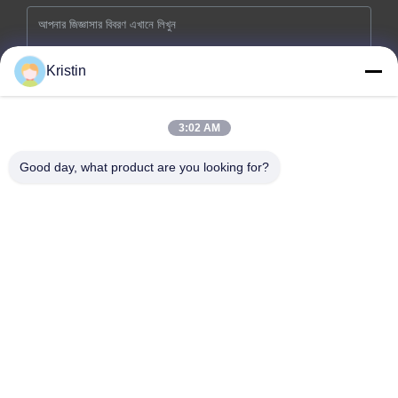
Kristin
3:02 AM
এখনই জমা দিন
Good day, what product are you looking for?
কোম্পানির ঠিকানাঃ নং ৪৬, ওয়েনঝু রোড, ঝৌউউ, ডংচেং স্ট্রিট, ডংগুয়ান সিটি, গুয়াংডং
প্রদেশ
টেল: 0086-769-26627821-26627821
ইমেইল:
kelly.jiang@yfnameplate.com