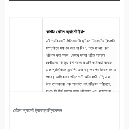
রঙ
Pantone, RAL
ডিজাইন
মেড
ইত্যাদি
কাস্টম মেটাল অ্যাসেট ট্যাগ
এই প্রক্রিয়াটি ঐতিহ্যবাহী মুদ্রিত চিহ্নগুলির বিন্দুগুলি
সম্পূর্ণরূপে সমাধান করে যা বিবর্ণ, পড়ে যাওয়া এবং
পরিধান করা সহজ।
লেজার দ্বারা গঠিত অবতল
রেখাগুলির ভিত্তি উপাদানের মতোই কঠোরতা রয়েছে
এবং প্রতিদিনের স্ক্র্যাপিং এবং বায়ু ক্ষয় প্রতিরোধ করতে
পারে। আফ্রিকার শক্তিশালী অতিবেগুনী রশ্মি এবং
উচ্চ তাপমাত্রা এবং আর্দ্রতা সহ বহিরঙ্গন পরিবেশে,
তথ্যগুলি দীর্ঘ সময়ের জন্য পরিষ্কার এবং পাঠযোগ্য
রাখা যেতে পারে এবং পরিষেবা জীবন সাধারণ মুদ্রিত
চিহ্নগুলির তুলনায় অনেক বেশি।
ধাতব সাবস্ট্রেটেরই
মেটাল অ্যাসেট ট্যাগ
অ্যাপ্লিকেশন
চমৎকার রাসায়নিক প্রতিরোধ ক্ষমতা রয়েছে, বৃষ্টির
ক্ষয়ের ভয় নেই, সামান্য অ্যাসিড-বেস পরিবেশ এবং
প্রতিদিন পরিষ্কার করা হয়েছে এবং এটি পাবলিক