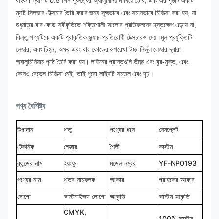
বাহক।
ট্যাগটি 0.5 মিমি পুরুত্বের অ্যালুমিনিয়াম দিয়ে তৈরি, এবং এর পৃষ্ঠটি একটি
ম্যাট সিলভার টেক্সচার তৈরি করার জন্য সূক্ষ্মভাবে এবং সমানভাবে চিকিত্সা করা হয়, যা
শুধুমাত্র বার কোড স্বীকৃতিতে শক্তিশালী আলোর প্রতিফলনের হস্তক্ষেপ এড়ায় না,
কিন্তু পণ্যটিকে একটি প্রাকৃতিক স্ক্র্যাচ-প্রতিরোধী টেক্সচারও দেয়।
মূল প্রযুক্তিটি
লেজার, এবং চিহ্ন, অক্ষর এবং বার কোডের রূপরেখা উচ্চ-নির্ভুল লেজার দ্বারা
অ্যালুমিনিয়াম পৃষ্ঠে তৈরি করা হয়। লাইনের প্রান্তগুলি তীক্ষ্ণ এবং বুর-মুক্ত, এবং
কোনও বেভেল চিকিত্সা নেই, তাই পুরো লাইনটি সমতল এবং দৃঢ়।
পণ্য বৈশিষ্ট্য
উপাদান
ধাতু
পণ্যের ধরন
নেমপ্লেট
টেকনিক
লেজার
শৈলী
কাস্টম
ব্র্যান্ডের নাম
ইয়ংফু
মডেল নম্বর
YF-NP0193
পণ্যের নাম
ধাতব নামফলক
আকার
গ্রাহকের আকার
লোগো
কাস্টমাইজড লোগো
আকৃতি
কাস্টম আকৃতি
CMYK,
100% কাস্টম