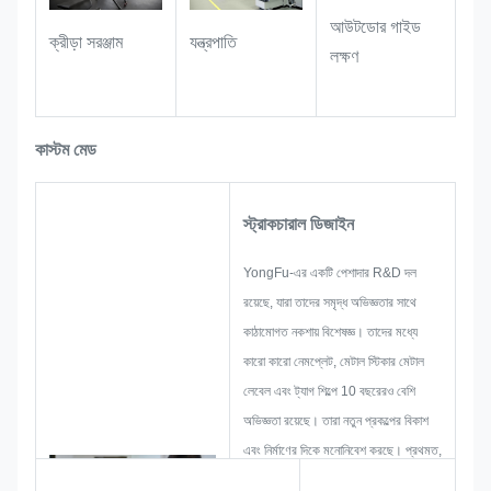
এবং পরিধান-প্রতিরোধী বৈশিষ্ট্য সহ, কর্মশালা এবং শিল্প
আউটডোর গাইড
পরিবেশে দীর্ঘমেয়াদী ব্যবহারের সময়ও লেবেলগুলি
ক্রীড়া সরঞ্জাম
যন্ত্রপাতি
লক্ষণ
পরিষ্কার এবং সুস্পষ্ট থাকে।
কাস্টম মেড
স্ট্রাকচারাল ডিজাইন
YongFu-এর একটি পেশাদার R&D দল
রয়েছে, যারা তাদের সমৃদ্ধ অভিজ্ঞতার সাথে
কাঠামোগত নকশায় বিশেষজ্ঞ। তাদের মধ্যে
কারো কারো নেমপ্লেট, মেটাল স্টিকার মেটাল
লেবেল এবং ট্যাগ শিল্পে 10 বছরেরও বেশি
অভিজ্ঞতা রয়েছে। তারা নতুন প্রকল্পের বিকাশ
এবং নির্মাণের দিকে মনোনিবেশ করছে। প্রথমত,
তারা সামগ্রিক ব্যবহারিক পণ্যের জন্য সমস্ত