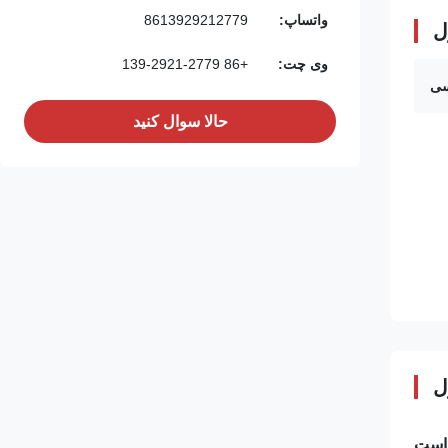
واتساپ:
8613929212779
ل
وی چت:
+86 139-2921-2779
سی
حالا سوال کنيد
ل
 است