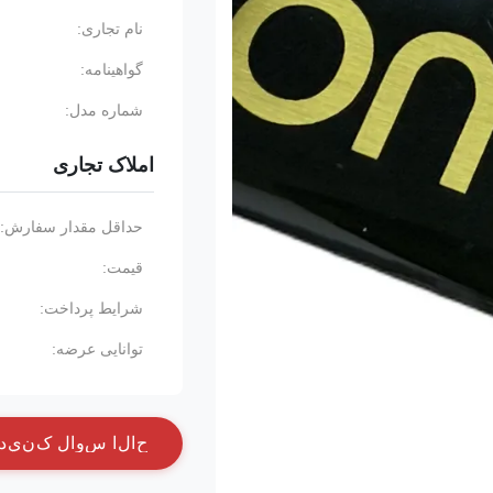
نام تجاری:
گواهینامه:
شماره مدل:
املاک تجاری
حداقل مقدار سفارش:
قیمت:
شرایط پرداخت:
توانایی عرضه:
ح
ا
ل
ا
س
و
ا
ل
ک
ن
ي
د