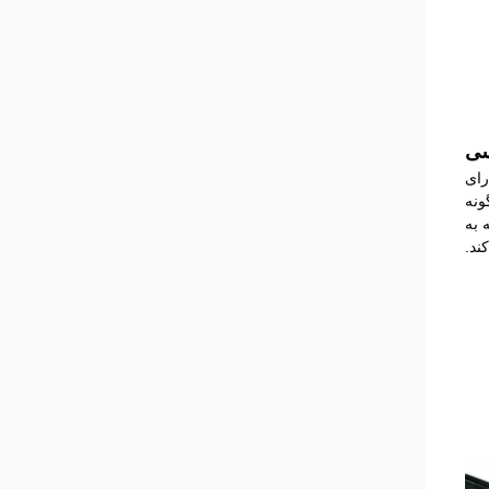
سی
رای
ونه
 به
ند.