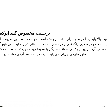
برچسب مخصوص گنبد اپوک
کیفیت بالا پایدار، با دوام و دارای بافت برجسته است. فونت ساده بدون سریف دا
ت. جوهر طلایی رنگ غنی و درخشان است.با لبه های تمیز و تیز بدون هیچ گ
 حدسطح آن با رزین اپوکسی شفاف سازگار با محیط زیست ریخته شده است که
طور طبیعی جریان می یابد تا یک لایه محافظ آرکی صاف ایجاد ک
 کننده، ابزار سخت افزاری،