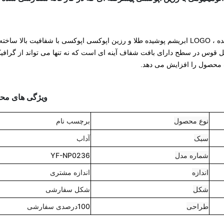
این لوح نام آلومینیومی با رزین اپوکسی از مواد پایه ای آلومینیومی چاپ شده ، LOGO ابریشم پوشیده طلا و رزین اپوکسی اپوکسی با شفافیت بال
قوس در سطح دارای بافت شفاف آینه ای است که نه تنها می تواند از گرافی
 محصول را افزایش می دهد.
ویژگی های مح
نوع محصول
برچسب نام
سبک
آداب
شماره مدل
YF-NP0236
اندازه
اندازه مشتری
شکل
شکل سفارشی
طراحی
100درصدی سفارشی