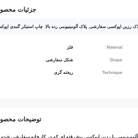
جزئیات محصو
اک رزین اپوکسی سفارشی
,
پلاک آلومینیومی رده بالا
,
چاپ استیکر گنبدی اپوک
Material:
فلز
Shape:
شکل سفارشی
Technique:
ریخته گری
توضیحات محصو
لومینیومی با رزین اپوکسی پیشرفته ای که در کارخانه سفارشی شده