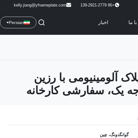
kelly.jiang@yfnameplate.com
+86 139-2921-2779
ا ما
اخبار
Persian
اک آلومینیومی با رزین
ه یک، سفارشی کارخانه
گوانگدونگ، چین