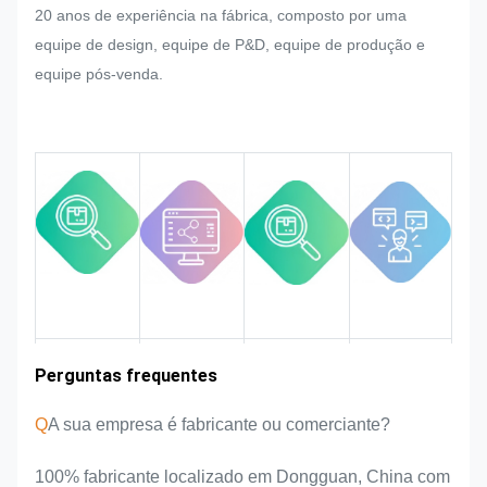
20 anos de experiência na fábrica, composto por uma
repentinamente na produção em
equipe de design, equipe de P&D, equipe de produção e
massa da placa de identificação,
equipe pós-venda.
adesivo metálico, etiqueta e
etiqueta de metal, faremos o nosso
melhor para satisfazê-lo se isso
puder ser modificado.
Vamos monitorizar e controlar a
qualidade em todo o processo,
garantindo que ele atenda aos
rigorosos requisitos de qualidade.
Experiência na
Perguntas frequentes
Área de
Introdução da
Vantagens do
mercado
equipa
produto
indústria
Q
A sua empresa é fabricante ou comerciante?
100% fabricante localizado em Dongguan, China com