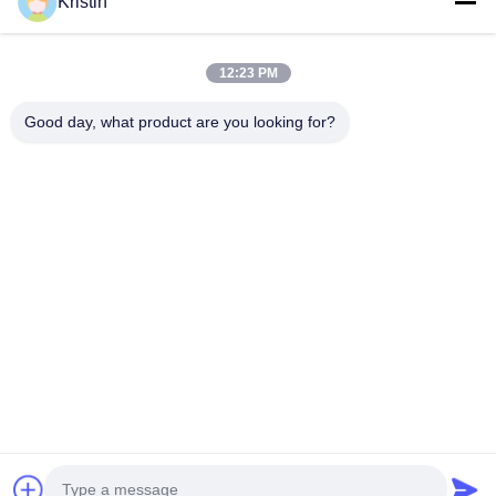
Kristin
12:23 PM
Envie agora
Good day, what product are you looking for?
Endereço da empresa: n.o 46, Wenzhou Road, Zhouwu,
Dongcheng Street, cidade de Dongguan, província de
Guangdong
telefone: 0086-769-26627821-26627821
E-mail:
kelly.jiang@yfnameplate.com
Casa
Sobre nós
produtos
Contacte-nos
Direitos autorais © 2026-2026 Dongguan Yongfu Hardware Co., Ltd.. . Todos
os direitos reservados.