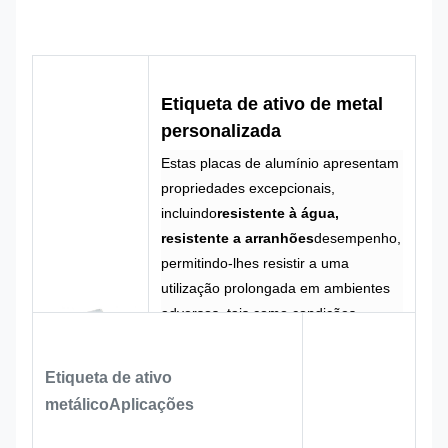
metálica
Logotipo
Forma
Logotipo
Forma
personalizado
personalizada
CMYK,
Etiqueta de ativo de metal
100% feito
Cores
Pantone, RAL,
Projeto
personalizada
sob medida
etc.
Estas placas de alumínio apresentam
propriedades excepcionais,
incluindo
resistente à água,
resistente a arranhões
desempenho,
permitindo-lhes resistir a uma
utilização prolongada em ambientes
adversos, tais como condições
exteriores, sem desbotar ou
deformar.
Etiqueta de ativo
metálico
Aplicações
A combinação de
superfície de
alumínio fosco
O processo laser