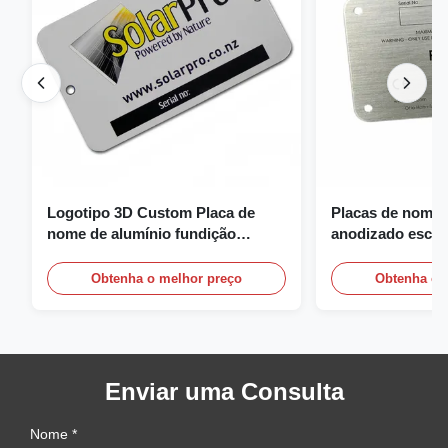
Logotipo 3D Custom Placa de
Placas de nome 
nome de alumínio fundição
anodizado escov
gravura placa de nome
nome personaliz
logotipo
Obtenha o melhor preço
Obtenha o 
Enviar uma Consulta
Nome *