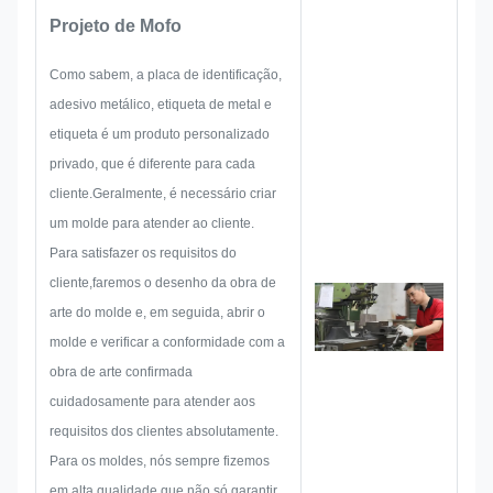
criação de uma solução para um
Projeto de Mofo
produto prático holístico.E depois
traçar um esboço para garantir
Como sabem, a placa de identificação,
que seja suficiente para
adesivo metálico, etiqueta de metal e
satisfazer o cliente.
etiqueta é um produto personalizado
Quando começar a desenvolver
privado, que é diferente para cada
uma placa de identificação,
cliente.Geralmente, é necessário criar
autocolante de metal, rótulo ou
um molde para atender ao cliente.
etiqueta de metal,
Para satisfazer os requisitos do
consideraremos todas as
cliente,faremos o desenho da obra de
possibilidades de problema que
arte do molde e, em seguida, abrir o
podem ocorrer antecipadamente,
molde e verificar a conformidade com a
tais como limitação de tamanho,
obra de arte confirmada
técnica de processo,Tratamento
cuidadosamente para atender aos
de superfíciePortanto, a nossa
requisitos dos clientes absolutamente.
equipa tem as competências
Para os moldes, nós sempre fizemos
para lhe fornecer soluções
em alta qualidade que não só garantir