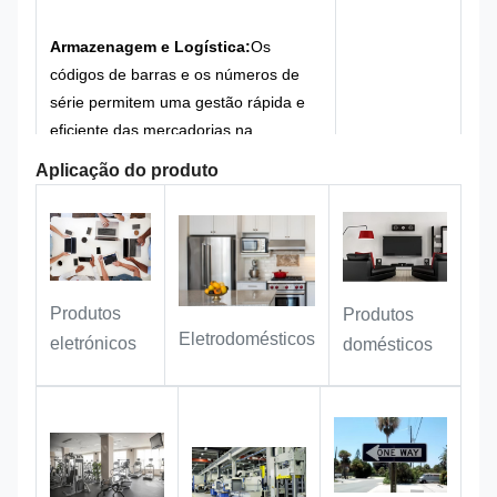
(holográfico) produz uma textura
metálica de primeira qualidade com
Armazenagem e Logística:
Os
brilho sutil e refinado.Melhoram
códigos de barras e os números de
significativamente a qualidade geral
série permitem uma gestão rápida e
do produto e o reconhecimento da
eficiente das mercadorias na
marca.
recepção/emissão, na contagem dos
Aplicação do produto
inventários,e processos de
rastreabilidade.
Equipamento industrial:
Adequado
para rotulagem de máquinas,
Produtos
Produtos
acessórios de hardware e
Eletrodomésticos
eletrónicos
domésticos
instrumentos, com propriedades
resistentes ao óleo e ao desgaste,Os
rótulos permanecem claros e legíveis
mesmo durante a utilização
prolongada em oficinas e ambientes
industriais..