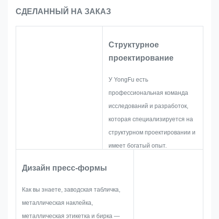
брендинга продукции,
СДЕЛАННЫЙ НА ЗАКАЗ
корпоративных подарков, торговых
витрин или идентификации
оборудования. Они создают
Структурное
неизгладимое профессиональное
проектирование
впечатление, которое выделяет ваш
бренд среди конкурентов.
У YongFu есть
профессиональная команда
исследований и разработок,
которая специализируется на
структурном проектировании и
имеет богатый опыт.
Некоторые из них имеют более
Дизайн пресс-формы
чем 10-летний опыт работы в
сфере производства
Как вы знаете, заводская табличка,
фирменных табличек,
металлическая наклейка,
металлических наклеек,
металлическая этикетка и бирка —