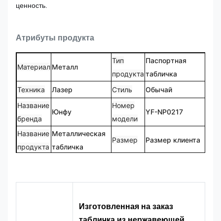
ценность.
Атрибуты продукта
Тип
Паспортная
Материал
Металл
продукта
табличка
Техника
Лазер
Стиль
Обычай
Название
Номер
Юнфу
YF-NP0217
бренда
модели
Название
Металлическая
Размер
Размер клиента
продукта
табличка
Индивидуальный
Пользовательская
Логотип
Форма
логотип
форма
100%
CMYK, Pantone,
Цвет
Дизайн
индивидуальный
Изготовленная на заказ
RAL и т. д.
заказ
табличка из нержавеющей