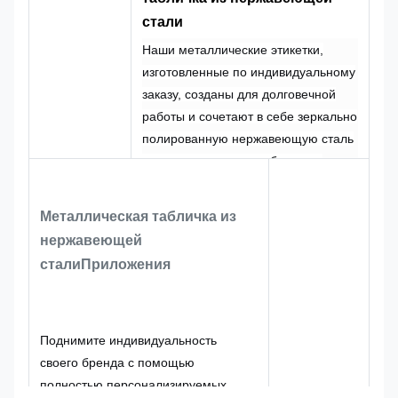
стали
Наши металлические этикетки,
изготовленные по индивидуальному
заказу, созданы для долговечной
работы и сочетают в себе зеркально
полированную нержавеющую сталь
и тисненые логотипы брендов.
Зеркальный эффект букв создает
гладкий и высококачественный
Металлическая табличка из
внешний вид, а рельефное
нержавеющей
тиснение гарантирует, что ваш
стали
Приложения
логотип останется видимым и
тактильным даже после многих лет
использования. Конструкция из
нержавеющей стали обеспечивает
Поднимите индивидуальность
исключительную устойчивость к
своего бренда с помощью
коррозии, царапинам и перепадам
полностью персонализируемых