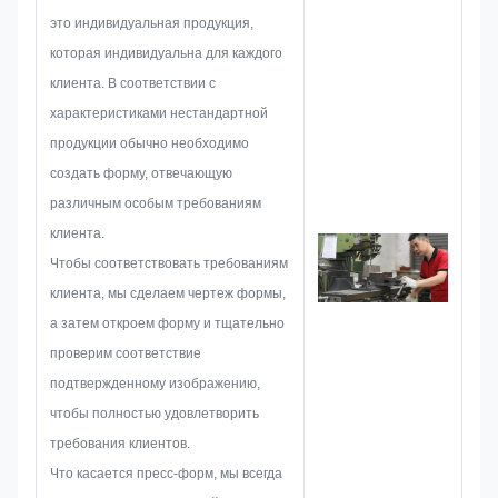
металлических этикеток и
это индивидуальная продукция,
бирок. Они сосредоточены на
которая индивидуальна для каждого
разработке и создании новых
клиента. В соответствии с
проектов. Сначала они
характеристиками нестандартной
разработают все решение для
продукции обычно необходимо
целостного практического
создать форму, отвечающую
производства, а затем
различным особым требованиям
разработают эскиз, чтобы
клиента.
убедиться, что его достаточно,
Чтобы соответствовать требованиям
чтобы удовлетворить
клиента, мы сделаем чертеж формы,
заказчика.
а затем откроем форму и тщательно
Когда мы приступим к
проверим соответствие
разработке паспортной
подтвержденному изображению,
таблички, металлической
чтобы полностью удовлетворить
наклейки, металлической
требования клиентов.
этикетки или бирки, мы
Что касается пресс-форм, мы всегда
заранее учтем все возможные