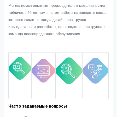
строгим контролем качества.
Мы являемся опытным производителем металлических
Если при массовом производстве
табличек с 20-летним опытом работы на заводе, в состав
заводской таблички,
которого входят команда дизайнеров, группа
металлической наклейки,
исследований и разработок, производственная группа и
металлической этикетки и бирки
команда послепродажного обслуживания.
клиент внезапно запросит какие-
либо корректировки, мы
постараемся сделать все
возможное, чтобы удовлетворить
их, если это можно изменить.
Мы будем отслеживать и
контролировать качество на
протяжении всего процесса,
обеспечивая его соответствие
строгим требованиям качества.
Опыт работы
Рыночная
Представление
Преимущества
Часто задаваемые вопросы
площадь
команды
продукта
в отрасли