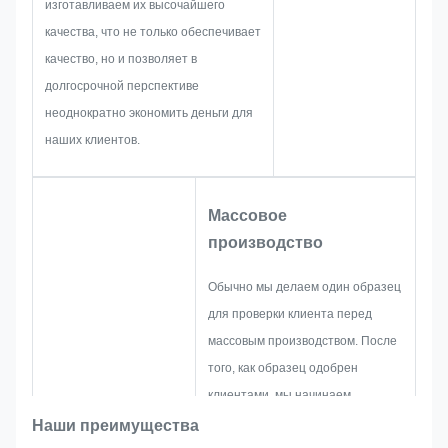
изготавливаем их высочайшего
проблемы, такие как
качества, что не только обеспечивает
ограничение размера,
качество, но и позволяет в
технология процесса,
долгосрочной перспективе
обработка поверхности,
неоднократно экономить деньги для
контроль качества и так далее.
наших клиентов.
Таким образом, наша команда
обладает навыками, чтобы
предоставить вам блестящие
Массовое
решения.
производство
Обычно мы делаем один образец
для проверки клиента перед
массовым производством. После
того, как образец одобрен
клиентами, мы начинаем
массовое производство под
Наши преимущества