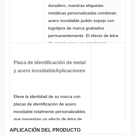
duradero, nuestras etiquetas
metálicas personalizadas combinan
acero inoxidable pulido espejo con
logotipos de marca grabados
permanentemente. El efecto de letra
de espejo crea una apariencia
elegante y de alta gama, mientras
que el relieve en relieve garantiza que
Placa de identificación de metal
su logotipo permanezca visible y táctil
y acero inoxidable
Aplicaciones
incluso después de años de uso. La
construcción de acero inoxidable
proporciona una resistencia
excepcional a la corrosión, los
Eleve la identidad de su marca con
rayones y las temperaturas extremas,
placas de identificación de acero
lo que hace que estas placas de
inoxidable totalmente personalizables
identificación sean adecuadas para
que presentan un efecto de letra de
entornos exigentes. El respaldo
espejo distintivo. El logotipo en relieve
APLICACIÓN DEL PRODUCTO
adhesivo incluido permite una
y en relieve crea una experiencia táctil