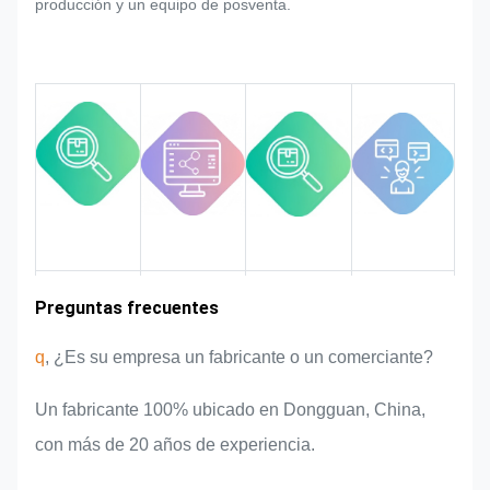
producción y un equipo de posventa.
identificación, la etiqueta metálica,
la etiqueta metálica y la etiqueta,
haremos todo lo posible para
satisfacerlo si se pudiera modificar.
Supervisaremos y controlaremos la
calidad en todo el proceso
asegurando que cumpla con los
rigurosos requisitos de calidad.
Experiencia en
Preguntas frecuentes
Área de
Introducción
Ventajas del
mercado
del equipo
producto
la industria
q
, ¿Es su empresa un fabricante o un comerciante?
Un fabricante 100% ubicado en Dongguan, China,
con más de 20 años de experiencia.