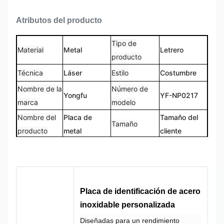
Atributos del producto
Tipo de
Material
Metal
Letrero
producto
Técnica
Láser
Estilo
Costumbre
Nombre de la
Número de
Yongfu
YF-NP0217
marca
modelo
Nombre del
Placa de
Tamaño del
Tamaño
producto
metal
cliente
Logotipo
Forma
Logo
Forma
personalizado
personalizada
CMYK,
100% hecho a
Color
Pantone, RAL,
Diseño
Placa de identificación de acero
medida
etc.
inoxidable personalizada
Diseñadas para un rendimiento