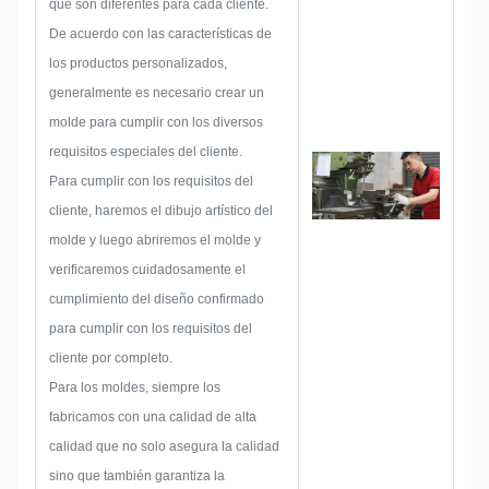
que son diferentes para cada cliente.
asegurarse de que sea suficiente
De acuerdo con las características de
para satisfacer al cliente.
los productos personalizados,
Cuando comenzamos a
generalmente es necesario crear un
desarrollar una placa de
molde para cumplir con los diversos
identificación, adhesivo metálico,
requisitos especiales del cliente.
etiqueta o rótulo metálico,
Para cumplir con los requisitos del
consideraremos todas las
cliente, haremos el dibujo artístico del
posibilidades de problemas que
molde y luego abriremos el molde y
puedan surgir con anticipación,
verificaremos cuidadosamente el
como la limitación de tamaño, la
cumplimiento del diseño confirmado
técnica del proceso, el
para cumplir con los requisitos del
tratamiento de la superficie, el
cliente por completo.
control de calidad, etc. Por lo
Para los moldes, siempre los
tanto, nuestro equipo tiene las
fabricamos con una calidad de alta
habilidades para brindarle
calidad que no solo asegura la calidad
soluciones brillantes.
sino que también garantiza la