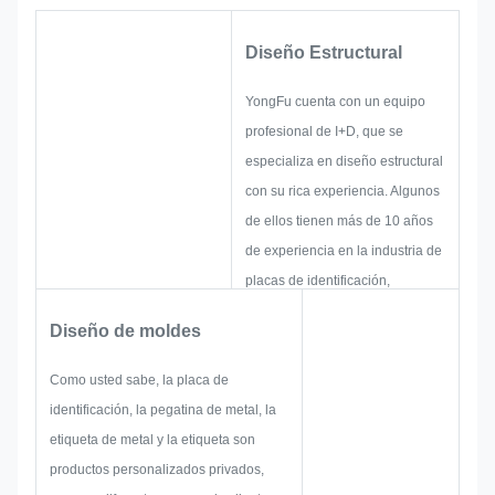
Diseño Estructural
YongFu cuenta con un equipo
profesional de I+D, que se
especializa en diseño estructural
con su rica experiencia. Algunos
de ellos tienen más de 10 años
de experiencia en la industria de
placas de identificación,
etiquetas adhesivas metálicas y
Diseño de moldes
etiquetas. Se centran en el
desarrollo y construcción de
Como usted sabe, la placa de
nuevos proyectos. Primero,
identificación, la pegatina de metal, la
distinguirán toda la solución para
etiqueta de metal y la etiqueta son
un producto holístico y práctico y
productos personalizados privados,
luego diseñarán un boceto para