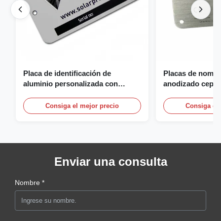
Placa de identificación de
Placas de nombr
aluminio personalizada con
anodizado cepill
logotipo 3D, fundición y grabado
nombre personal
con logotipo
Consiga el mejor precio
Consiga el 
Enviar una consulta
Nombre *