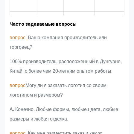
обеспечивая его соответствие
строгим требованиям качества.
Опыт работы
Рыночная
Представление
Преимущества
Часто задаваемые вопросы
площадь
команды
продукта
в отрасли
вопрос
, Ваша компания производитель или
торговец?
100% производитель, расположенный в Дунгуане,
Китай, с более чем 20-летним опытом работы.
вопрос
Могу ли я заказать логотип со своим
логотипом и размером?
А. Конечно. Любые формы, любые цвета, любые
размеры и любая отделка.
вопрос
, Как мне разместить заказ и какую