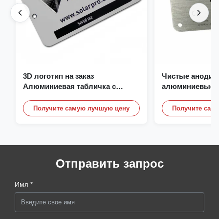
3D логотип на заказ
Чистые анодир
Алюминиевая табличка с
алюминиевые п
именем Отливка Гравировка
на заказ, с лог
Имя таблички
Получите самую лучшую цену
Получите сам
Отправить запрос
Имя *