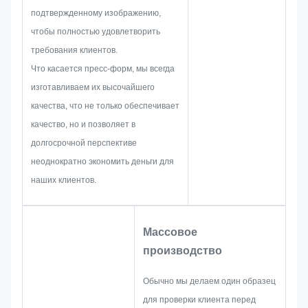
разработке паспортной
подтвержденному изображению,
таблички, металлической
чтобы полностью удовлетворить
наклейки, металлической
требования клиентов.
этикетки или бирки, мы
Что касается пресс-форм, мы всегда
заранее учтем все возможные
изготавливаем их высочайшего
проблемы, такие как
качества, что не только обеспечивает
ограничение размера,
качество, но и позволяет в
технология процесса,
долгосрочной перспективе
обработка поверхности,
неоднократно экономить деньги для
контроль качества и так далее.
наших клиентов.
Таким образом, наша команда
обладает навыками, чтобы
предоставить вам блестящие
Массовое
решения.
производство
Обычно мы делаем один образец
для проверки клиента перед