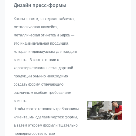
Дизайн пресс-формы
чем 10-летний опыт работы в
сфере производства
Как вы знаете, заводская табличка,
фирменных табличек,
металлическая наклейка,
металлических наклеек,
металлическая этикетка и бирка —
металлических этикеток и
это индивидуальная продукция,
бирок. Они сосредоточены на
которая индивидуальна для каждого
разработке и создании новых
клиента. В соответствии с
проектов. Сначала они
характеристиками нестандартной
разработают все решение для
продукции обычно необходимо
целостного практического
создать форму, отвечающую
производства, а затем
различным особым требованиям
разработают эскиз, чтобы
клиента.
убедиться, что его достаточно,
Чтобы соответствовать требованиям
чтобы удовлетворить
клиента, мы сделаем чертеж формы,
заказчика.
а затем откроем форму и тщательно
Когда мы приступим к
проверим соответствие