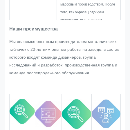
массовым производством. После
того, как образец одобрен
клиентами, мы начинаем
массовое производство под
Наши преимущества
строгим контролем качества.
Мы являемся опытным производителем металлических
Если при массовом производстве
табличек с 20-летним опытом работы на заводе, в состав
заводской таблички,
которого входят команда дизайнеров, группа
металлической наклейки,
исследований и разработок, производственная группа и
металлической этикетки и бирки
команда послепродажного обслуживания.
клиент внезапно запросит какие-
либо корректировки, мы
постараемся сделать все
возможное, чтобы удовлетворить
их, если это можно изменить.
Мы будем отслеживать и
контролировать качество на
протяжении всего процесса,