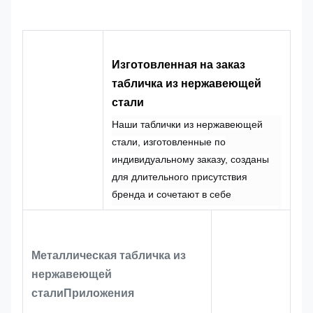
Индивидуальный
Пользовательская
Логотип
Форма
логотип
форма
100%
CMYK, Pantone,
Цвет
Дизайн
индивидуальный
Изготовленная на заказ
RAL и т. д.
заказ
табличка из нержавеющей
стали
Наши таблички из нержавеющей
стали, изготовленные по
индивидуальному заказу, созданы
для длительного присутствия
бренда и сочетают в себе
превосходные водонепроницаемые
характеристики и элегантную
матовую поверхность. В отличие от
Металлическая табличка из
напечатанных наклеек, которые
нержавеющей
отслаиваются или выцветают при
стали
Приложения
намокании, эти