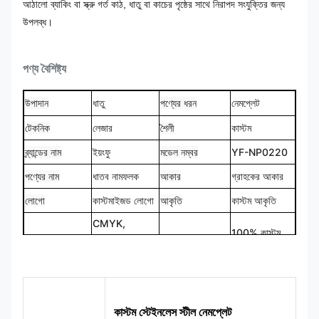
আঠালো ব্যাকিং বা স্ক্রু গর্ত কাঠ, ধাতু বা কাচের পৃষ্ঠের সাথে নিরাপদ সংযুক্তির জন্য
উপলব্ধ।
পণ্য বৈশিষ্ট্য
উপাদান
ধাতু
পণ্যের ধরন
নেমপ্লেট
টেকনিক
লেজার
শৈলী
কাস্টম
ব্র্যান্ডের নাম
ইয়ংফু
মডেল নম্বর
YF-NP0220
পণ্যের নাম
ধাতব নামফলক
আকার
গ্রাহকের আকার
লোগো
কাস্টমাইজড লোগো
আকৃতি
কাস্টম আকৃতি
CMYK,
100% কাস্টম
রঙ
Pantone, RAL
ডিজাইন
মেড
ইত্যাদি
কাস্টম স্টেইনলেস স্টীল নেমপ্লেট