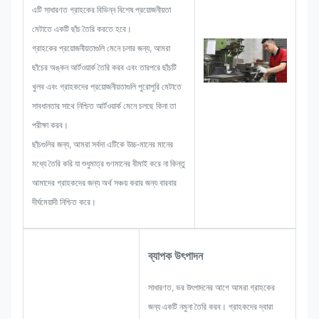
লেবেল বা ট্যাগ তৈরি করা শুরু করি, তখন আমরা
এটি সাধারণত গ্রাহকের বিভিন্ন বিশেষ প্রয়োজনীয়তা
সমস্ত সমস্যার সম্ভাবনা বিবেচনা করব যা আগে
মেটাতে একটি ছাঁচ তৈরি করতে হবে।
থেকেই ঘটতে পারে, যেমন আকারের সীমাবদ্ধতা,
গ্রাহকের প্রয়োজনীয়তাগুলি মেনে চলার জন্য, আমরা
প্রক্রিয়া কৌশল, পৃষ্ঠের চিকিত্সা, মান নিয়ন্ত্রণ
ছাঁচের অঙ্কন আর্টওয়ার্ক তৈরি করব এবং তারপরে ছাঁচটি
ইত্যাদি। অতএব, আমাদের দলে আপনার জন্য
খুলব এবং গ্রাহকদের প্রয়োজনীয়তাগুলি পুরোপুরি মেটাতে
উজ্জ্বল সমাধান প্রদান করার দক্ষতা রয়েছে।
সাবধানতার সাথে নিশ্চিত আর্টওয়ার্ক মেনে চলছে কিনা তা
পরীক্ষা করব।
ছাঁচগুলির জন্য, আমরা সর্বদা এটিকে উচ্চ-মানের মানের
মধ্যে তৈরি করি যা শুধুমাত্র গুণমানের বীমাই করে না কিন্তু
আমাদের গ্রাহকদের জন্য অর্থ সঞ্চয় করার জন্য বারবার
দীর্ঘমেয়াদী নিশ্চিত করে।
ব্যাপক উৎপাদন
সাধারণত, ভর উৎপাদনের আগে আমরা গ্রাহকের
জন্য একটি নমুনা তৈরি করব। গ্রাহকদের দ্বারা