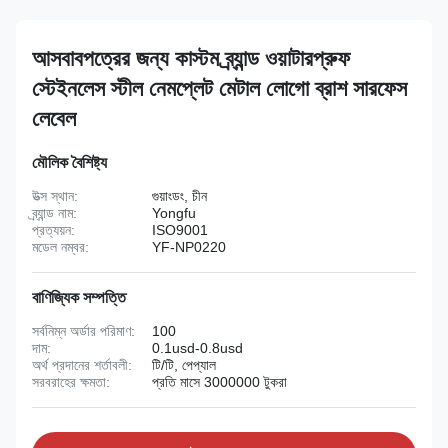
আসবাবপত্রের জন্য কাস্টম ব্র্যান্ড ওয়াটারপ্রুফ
স্টেইনলেস স্টীল নেমপ্লেট মেটাল লোগো ব্রাশ সারফেস
লেবেল
মৌলিক বৈশিষ্ট্য
উত্স স্থান:
গুয়াংডং, চীন
ব্র্যান্ড নাম:
Yongfu
প্রত্যয়ন:
ISO9001
মডেল নম্বর:
YF-NP0220
বাণিজ্যিক সম্পত্তি
সর্বনিম্ন অর্ডার পরিমাণ:
100
দাম:
0.1usd-0.8usd
অর্থ প্রদানের শর্তাবলী:
টি/টি, পেপ্যাল
সরবরাহের ক্ষমতা:
প্রতি মাসে 3000000 টুকরা