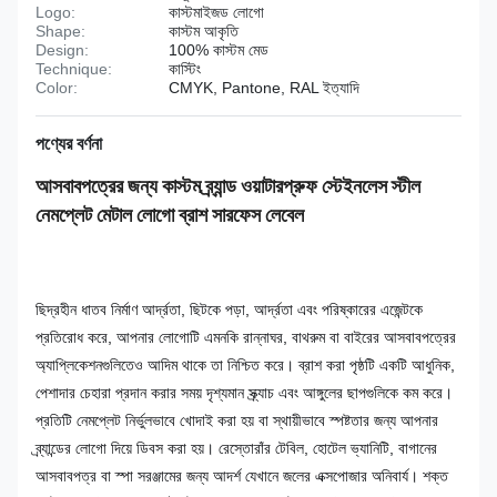
Logo:
কাস্টমাইজড লোগো
Shape:
কাস্টম আকৃতি
Design:
100% কাস্টম মেড
Technique:
কাস্টিং
Color:
CMYK, Pantone, RAL ইত্যাদি
পণ্যের বর্ণনা
আসবাবপত্রের জন্য কাস্টম ব্র্যান্ড ওয়াটারপ্রুফ স্টেইনলেস স্টীল
নেমপ্লেট মেটাল লোগো ব্রাশ সারফেস লেবেল
ছিদ্রহীন ধাতব নির্মাণ আর্দ্রতা, ছিটকে পড়া, আর্দ্রতা এবং পরিষ্কারের এজেন্টকে
প্রতিরোধ করে, আপনার লোগোটি এমনকি রান্নাঘর, বাথরুম বা বাইরের আসবাবপত্রের
অ্যাপ্লিকেশনগুলিতেও আদিম থাকে তা নিশ্চিত করে। ব্রাশ করা পৃষ্ঠটি একটি আধুনিক,
পেশাদার চেহারা প্রদান করার সময় দৃশ্যমান স্ক্র্যাচ এবং আঙ্গুলের ছাপগুলিকে কম করে।
প্রতিটি নেমপ্লেট নির্ভুলভাবে খোদাই করা হয় বা স্থায়ীভাবে স্পষ্টতার জন্য আপনার
ব্র্যান্ডের লোগো দিয়ে ডিবস করা হয়। রেস্তোরাঁর টেবিল, হোটেল ভ্যানিটি, বাগানের
আসবাবপত্র বা স্পা সরঞ্জামের জন্য আদর্শ যেখানে জলের এক্সপোজার অনিবার্য। শক্ত