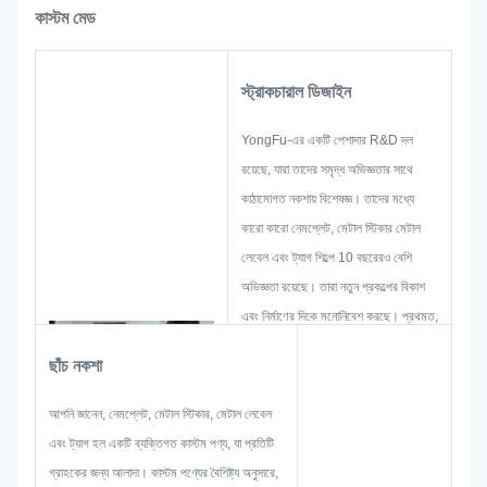
কাস্টম মেড
স্ট্রাকচারাল ডিজাইন
YongFu-এর একটি পেশাদার R&D দল
রয়েছে, যারা তাদের সমৃদ্ধ অভিজ্ঞতার সাথে
কাঠামোগত নকশায় বিশেষজ্ঞ। তাদের মধ্যে
কারো কারো নেমপ্লেট, মেটাল স্টিকার মেটাল
লেবেল এবং ট্যাগ শিল্পে 10 বছরেরও বেশি
অভিজ্ঞতা রয়েছে। তারা নতুন প্রকল্পের বিকাশ
এবং নির্মাণের দিকে মনোনিবেশ করছে। প্রথমত,
তারা সামগ্রিক ব্যবহারিক পণ্যের জন্য সমস্ত
ছাঁচ নকশা
সমাধান তৈরি করবে এবং তারপরে গ্রাহককে
সন্তুষ্ট করার জন্য যথেষ্ট নিশ্চিত করার জন্য একটি
আপনি জানেন, নেমপ্লেট, মেটাল স্টিকার, মেটাল লেবেল
স্কেচ লেআউট করবে।
এবং ট্যাগ হল একটি ব্যক্তিগত কাস্টম পণ্য, যা প্রতিটি
যখন একটি নেমপ্লেট, ধাতব স্টিকার, ধাতব
গ্রাহকের জন্য আলাদা। কাস্টম পণ্যের বৈশিষ্ট্য অনুসারে,