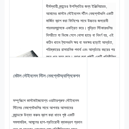
দীর্ঘস্থায়ী ব্র্যান্ডের উপস্থিতির জন্য ইঞ্জিনিয়ারড,
আমাদের কাস্টম স্টেইনলেস স্টীল নেমপ্লেটগুলি একটি
মার্জিত ব্রাশ করা ফিনিশের সাথে উচ্চতর জলরোধী
পারফরম্যান্সকে একত্রিত করে। মুদ্রিত স্টিকারগুলির
বিপরীতে যা ভিজে গেলে খোসা ছাড়ে বা বিবর্ণ হয়, এই
কঠিন ধাতব ট্যাগগুলি ক্ষয় বা অবক্ষয় ছাড়াই আর্দ্রতা,
পরিষ্কারের রাসায়নিক পদার্থ এবং আর্দ্রতার বছরের পর
বছর ধরে সহ্য করে। ব্রাশ করা পৃষ্ঠটি একটি পরিশীলিত
ম্যাট টেক্সচার সরবরাহ করে যা আঙ্গুলের ছাপ প্রতিরোধ
করে এবং যেকোন আসবাবপত্রের নকশাকে পরিপূরক
মেটাল স্টেইনলেস স্টিল নেমপ্লেট
অ্যাপ্লিকেশন
করে। আপনার কাস্টম লোগো স্থায়ীভাবে খোদাই করা
হয় বা ধাতুতে ডিবস করা হয়, কয়েক দশক ধরে
ব্যবহারের মাধ্যমে স্পষ্টতা নিশ্চিত করে। হাই-এন্ড
আবাসিক আসবাবপত্র, বাণিজ্যিক কেসওয়ার্ক,
সম্পূর্ণরূপে কাস্টমাইজযোগ্য ওয়াটারপ্রুফ স্টেইনলেস
সামুদ্রিক ক্যাবিনেটরি বা আউটডোর সংগ্রহের জন্য
স্টিলের নেমপ্লেটগুলির সাথে আপনার আসবাবের
উপযুক্ত যেখানে স্থায়িত্ব এবং ব্র্যান্ডের অখণ্ডতা
ব্র্যান্ডকে উন্নত করুন৷ ব্রাশ করা ধাতব পৃষ্ঠ একটি
সমানভাবে মূল্যবান।
সমসাময়িক, আঙ্গুলের ছাপ-প্রতিরোধী ব্যাকড্রপ প্রদান