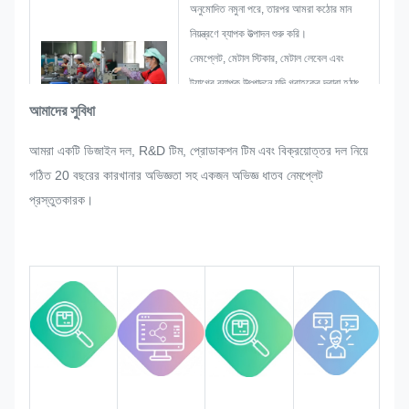
অনুমোদিত নমুনা পরে, তারপর আমরা কঠোর মান
নিয়ন্ত্রণে ব্যাপক উত্পাদন শুরু করি।
নেমপ্লেট, মেটাল স্টিকার, মেটাল লেবেল এবং
ট্যাগের ব্যাপক উৎপাদনে যদি গ্রাহকের দ্বারা হঠাৎ
করে কোনো পুনর্বিন্যাস করার অনুরোধ করা হয়,
আমাদের সুবিধা
তাহলে আমরা তা পরিমার্জন করা গেলে তা পূরণ করার
আমরা একটি ডিজাইন দল, R&D টিম, প্রোডাকশন টিম এবং বিক্রয়োত্তর দল নিয়ে
জন্য যথাসাধ্য চেষ্টা করব।
গঠিত 20 বছরের কারখানার অভিজ্ঞতা সহ একজন অভিজ্ঞ ধাতব নেমপ্লেট
কঠোর মানের প্রয়োজনীয়তা মেটাতে নিশ্চিত করার
প্রস্তুতকারক।
জন্য আমরা পুরো প্রক্রিয়ার গুণমান নিরীক্ষণ ও
নিয়ন্ত্রণ করব।