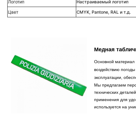
Логотип
Настраиваемый логотип
Цвет
CMYK, Pantone, RAL и т.д.
Медная табличк
Основной материал 
воздействию погоды 
эксплуатации, обесп
Мы предлагаем персо
технических детале
применения для удо
используется на ун