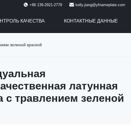
+86 139-2921-2779
kelly.jiang@yfnameplate.com
НТРОЛЬ КАЧЕСТВА
КОНТАКТНЫЕ ДАННЫЕ
нием зеленой краской
дуальная
ачественная латунная
а с травлением зеленой