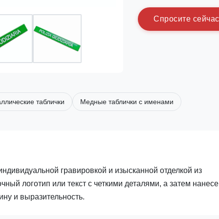
С
п
р
о
с
и
т
е
с
е
й
ч
а
ллические таблички
Медные таблички с именами
индивидуальной гравировкой и изысканной отделкой из
ный логотип или текст с четкими деталями, а затем нанесе
ину и выразительность.