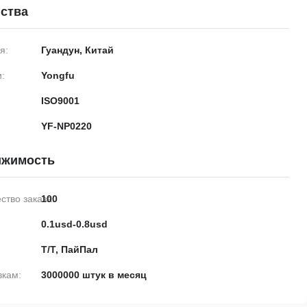
ства
я:
Гуандун, Китай
:
Yongfu
ISO9001
YF-NP0220
ижимость
тво заказа:
100
0.1usd-0.8usd
Т/Т, ПайПал
вкам:
3000000 штук в месяц